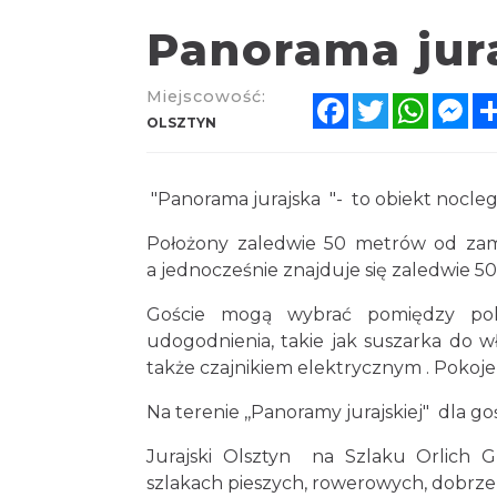
Panorama jur
Miejscowość:
Facebook
Twitter
Whats
Me
OLSZTYN
"Panorama jurajska "- to obiekt nocle
Położony zaledwie 50 metrów od zamk
a jednocześnie znajduje się zaledwie 
Goście mogą wybrać pomiędzy pok
udogodnienia, takie jak suszarka do wł
także czajnikiem elektrycznym . Pokoje 
Na terenie ,,Panoramy jurajskiej" dla go
Jurajski Olsztyn na Szlaku Orlich
szlakach pieszych, rowerowych, dobrz