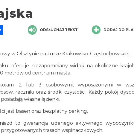
ajska
App
ssenger
Share
ODSŁUCHAJ TEKST
DODAJ DO PLA
gowy w Olsztynie na Jurze Krakowsko-Częstochowskiej.
u, oferuje niezapomniany widok na okoliczne krajob
500 metrów od centrum miasta.
ojami 2 lub 3 osobowymi, wyposażonymi w wsze
osów, reczniki oraz środki czystości. Każdy pokój dysp
posiadają własne łązienki.
ści jest basen oraz bezplatny parking.
 Gniazd to gwarancja udanego aktywnego wypoczyn
e przygotowanych trasach wspinaczkowych.