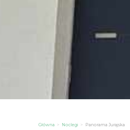
Główna
Noclegi
Panorama Jurajska