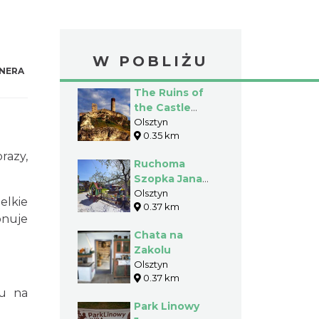
W POBLIŻU
NERA
The Ruins of
the Castle
Olsztyn
Olsztyn
0.35 km
razy,
Ruchoma
Szopka Jana
Wewióra w
Olsztyn
lkie
0.37 km
Olsztynie
onuje
Chata na
Zakolu
Olsztyn
0.37 km
ku na
Park Linowy