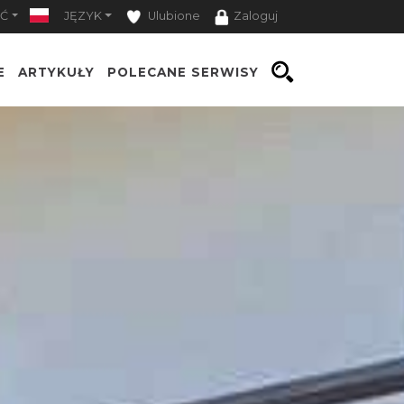
Ć
JĘZYK
Ulubione
Zaloguj
E
ARTYKUŁY
POLECANE SERWISY