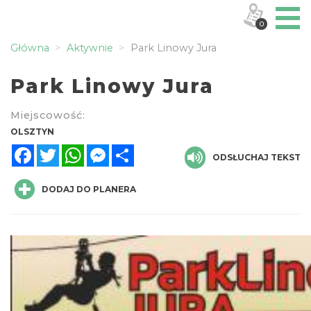
0
Główna
Aktywnie
Park Linowy Jura
Park Linowy Jura
Miejscowość:
OLSZTYN
Facebook
Twitter
WhatsApp
Messenger
Share
ODSŁUCHAJ TEKST
DODAJ DO PLANERA