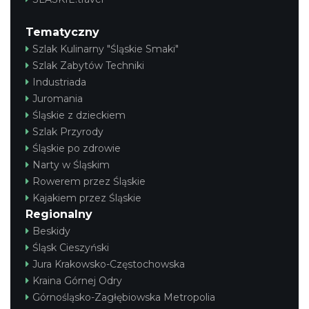
Tematyczny
Szlak Kulinarny "Śląskie Smaki"
Szlak Zabytów Techniki
Industriada
Juromania
Śląskie z dzieckiem
Szlak Przyrody
Śląskie po zdrowie
Narty w Śląskim
Rowerem przez Śląskie
Kajakiem przez Śląskie
Regionalny
Beskidy
Śląsk Cieszyński
Jura Krakowsko-Częstochowska
Kraina Górnej Odry
Górnośląsko-Zagłębiowska Metropolia