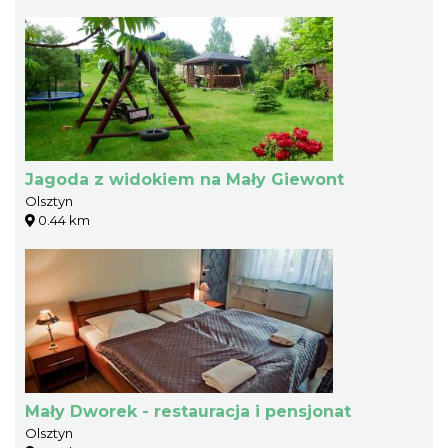
Jagoda z widokiem na Mały Giewont
Olsztyn
0.44 km
Mały Dworek - restauracja i pensjonat
Olsztyn