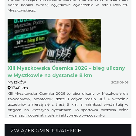
Adam Konkol tworzą wyjątkowe wydarzenie w sercu Powiatu
Myszkowskiego.
XIII Myszkowska Ósemka 2026 – bieg uliczny
w Myszkowie na dystansie 8 km
Myszków
2026-09-06
17.48 km
XIII Myszkowska Ósemka 2026 to bieg uliczny w Myszkowie dla
zawodników, amatorów, dzieci i całych rodzin. Już 6 września
uczestnicy zmierzą się z trasą 8 km, a najmłodsi wystartują w
biegach na krótszych dystansach. To sportowa niedziela pełna
rywalizacji, dobrej atmosfery i aktywnego wypoczynku.
ZWIĄZEK GMIN JURAJSKICH