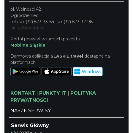
pl. Wolności 42
Ogrodzieniec
tel./fax (32) 673-33-64, fax (32) 673-37-98
biuro@jura.info.pl
Portal powstał w ramach projektu
Mobilne Śląskie
Darmowa aplikacja
SLASKIE.travel
dostępna na
platformach
KONTAKT
|
PUNKTY IT
|
POLITYKA
PRYWATNOŚCI
NASZE SERWISY
Serwis Główny
SLASKIE.travel