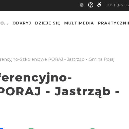
DOSTĘPNOŚ
O...
ODKRYJ
DZIEJE SIĘ
MULTIMEDIA
PRAKTYCZNI
encyjno-Szkoleniowe PORAJ - Jastrząb - Gmina Poraj
erencyjno-
PORAJ - Jastrząb -