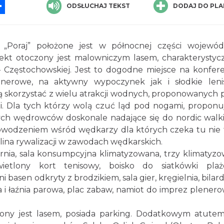
App
ssenger
Share
ODSŁUCHAJ TEKST
DODAJ DO PLA
 „Poraj” położone jest w północnej części wojewó
iekt otoczony jest malowniczym lasem, charakterysty
– Częstochowskiej. Jest to dogodne miejsce na konfere
lenerowe, na aktywny wypoczynek jak i słodkie leni
korzystać z wielu atrakcji wodnych, proponowanych 
. Dla tych którzy wolą czuć ląd pod nogami, propon
szych wędrowców doskonale nadające się do nordic walk
powodzeniem wśród wędkarzy dla których czeka tu nie 
lina rywalizacji w zawodach wędkarskich.
rnia, sala konsumpcyjna klimatyzowana, trzy klimatyz
wietlony kort tenisowy, boisko do siatkówki plaż
basen odkryty z brodzikiem, sala gier, kręgielnia, bilard,
una i łaźnia parowa, plac zabaw, namiot do imprez plener
zony jest lasem, posiada parking. Dodatkowym atutem