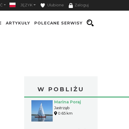
Ć
JĘZYK
Ulubione
Zaloguj
E
ARTYKUŁY
POLECANE SERWISY
W POBLIŻU
Marina Poraj
Jastrząb
0.65 km