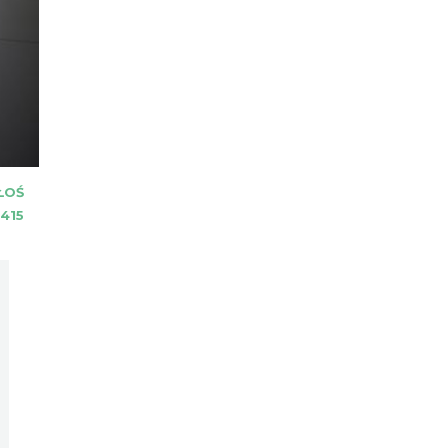
ŁOŚ
415