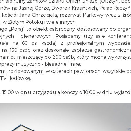
paniałe ruiny zamków Szlaku Orlich Gniazd (Olsztyn, Bobo
linów na Jasnej Górze, Dworek Krasińskich, Pałac Raczyń
ściół Jana Chrzciciela, rezerwat Parkowy wraz z źró
i w Złotym Potoku i wiele innych.
 „Poraj” to obiekt całoroczny, dostosowany do organi
cyjnych i plenerowych. Posiadamy trzy sale konferen
tałe na 60 os. każda) z profesjonalnym wyposaż
e na 130 osób oraz doskonałe zaplecze gastronomiczn
namiot mieszczący do 200 osób, który można wykorzys
ezy muzyczno - biesiadne i inne.
i, rozlokowanymi w czterech pawilonach. wszytskie p
TV i lodówkę.
 15:00 w dniu przyjazdu a kończy o 10:00 w dniu wyjazd