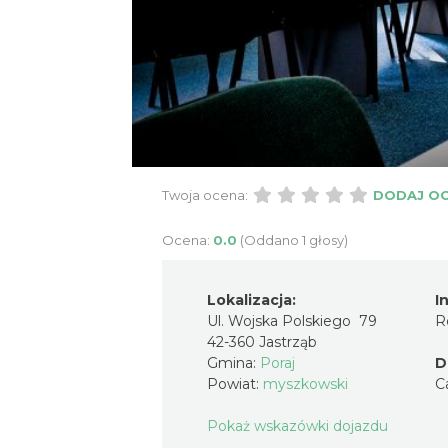
Twoja ocena:
DODAJ O
Ocena:
0.0
(Oddano 1 głosy)
Lokalizacja:
I
Ul. Wojska Polskiego 79
R
42-360 Jastrząb
Gmina:
Poraj
D
Powiat:
myszkowski
C
Pokaż wskazówki dojazdu