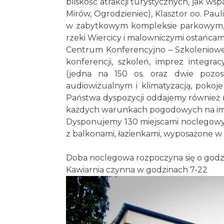
bliskość atrakcji turystycznych, jak ws
Mirów, Ogrodzieniec), Klasztor oo. Pau
w zabytkowym kompleksie parkowym, ko
rzeki Wiercicy i malowniczymi ostańcam
Centrum Konferencyjno – Szkoleniowego
konferencji, szkoleń, imprez integra
(jedna na 150 os. oraz dwie pozos
audiowizualnym i klimatyzacją, pokoj
Państwa dyspozycji oddajemy również 
każdych warunkach pogodowych na impr
Dysponujemy 130 miejscami noclegowym
z balkonami, łazienkami, wyposażone w 
Doba noclegowa rozpoczyna się o godz.
Kawiarnia czynna w godzinach 7-22