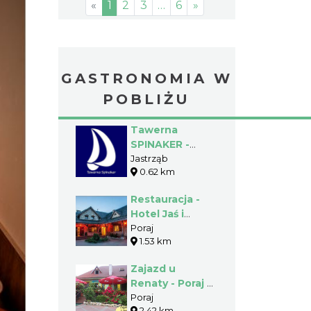
«
1
2
3
…
6
»
GASTRONOMIA W
POBLIŻU
Tawerna
SPINAKER -
Jastrząb -
Jastrząb
0.62 km
Gmina Poraj
Restauracja -
Hotel Jaś i
Małgosia - Poraj
Poraj
1.53 km
- Gmina Poraj
Zajazd u
Renaty - Poraj -
Gmina Poraj
Poraj
2.42 km