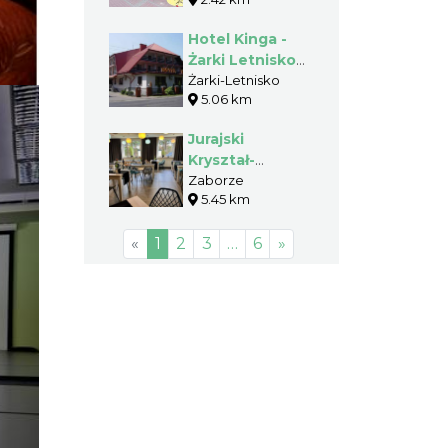
Hotel Kinga -
Żarki Letnisko -
Gmina Poraj
Żarki-Letnisko
5.06 km
Jurajski
Kryształ-
Restauracja w
Zaborze
5.45 km
Zaborzu
«
1
2
3
…
6
»