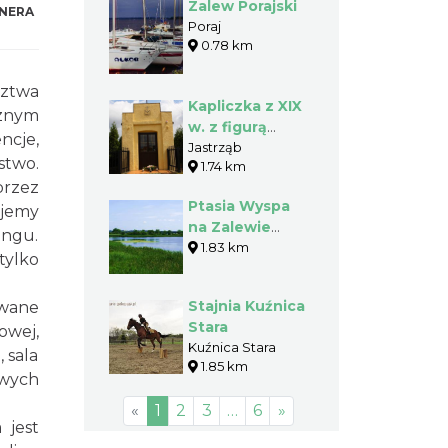
Zalew Porajski
NERA
Poraj
0.78 km
dztwa
Kapliczka z XIX
cznym
w. z figurą
ncje,
Chrystusa w
Jastrząb
stwo.
1.74 km
Jastrzębiu
przez
Ptasia Wyspa
ujemy
na Zalewie
ingu.
Poraj - Gmina
1.83 km
tylko
Poraj
Stajnia Kuźnica
owane
Stara
owej,
Kuźnica Stara
 sala
1.85 km
owych
«
1
2
3
…
6
»
 jest