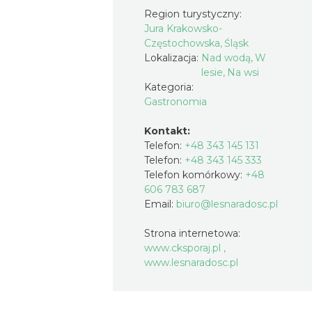
Region turystyczny:
Jura Krakowsko-
Częstochowska, Śląsk
Lokalizacja:
Nad wodą, W
lesie, Na wsi
Kategoria:
Gastronomia
Kontakt:
Telefon:
+48 343 145 131
Telefon:
+48 343 145 333
Telefon komórkowy:
+48
606 783 687
Email:
biuro@lesnaradosc.pl
Strona internetowa:
www.cksporaj.pl ,
www.lesnaradosc.pl