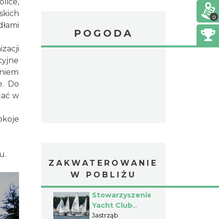
lice,
skich
0
dłami
POGODA
zacji
cyjne
eniem
e. Do
tać w
okoje
u.
ZAKWATEROWANIE
W POBLIŻU
Stowarzyszenie
Yacht Club
Zefir- Drakkar -
Jastrząb