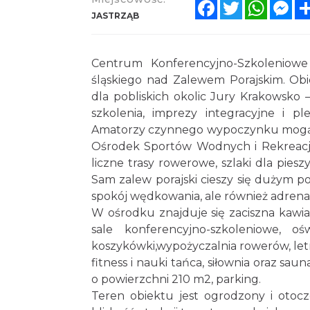
Facebook
Twitter
Whats
Me
JASTRZĄB
Centrum Konferencyjno-Szkoleniowe
śląskiego nad Zalewem Porajskim. Ob
dla pobliskich okolic Jury Krakowsko 
szkolenia, imprezy integracyjne i p
Amatorzy czynnego wypoczynku mogą s
Ośrodek Sportów Wodnych i Rekreacji
liczne trasy rowerowe, szlaki dla pie
Sam zalew porajski cieszy się dużym 
spokój wędkowania, ale również adrena
W ośrodku znajduje się zaciszna kawia
sale konferencyjno-szkoleniowe, oś
koszykówki,wypożyczalnia rowerów, letni 
fitness i nauki tańca, siłownia oraz sa
o powierzchni 210 m2, parking.
Teren obiektu jest ogrodzony i otoc