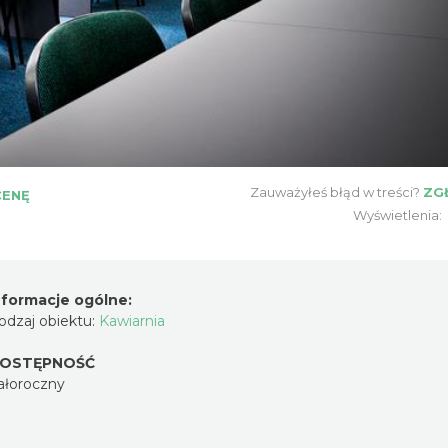
Zauważyłeś błąd w treści?
ZG
CENĘ
Wyświetlenia:
nformacje ogólne:
odzaj obiektu:
Kawiarnia
OSTĘPNOŚĆ
ałoroczny