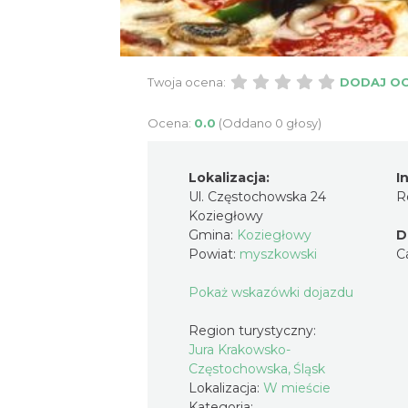
Twoja ocena:
DODAJ O
Ocena:
0.0
(Oddano 0 głosy)
Lokalizacja:
I
Ul. Częstochowska 24
R
Koziegłowy
Gmina:
Koziegłowy
D
Powiat:
myszkowski
C
Pokaż wskazówki dojazdu
Region turystyczny:
Jura Krakowsko-
Częstochowska, Śląsk
Lokalizacja:
W mieście
Kategoria: