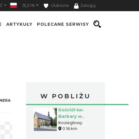
Ć
JĘZYK
Ulubione
Zaloguj
E
ARTYKUŁY
POLECANE SERWISY
W POBLIŻU
NERA
Kościół św.
Barbary w
Koziegłowach
Koziegłowy
0.16 km