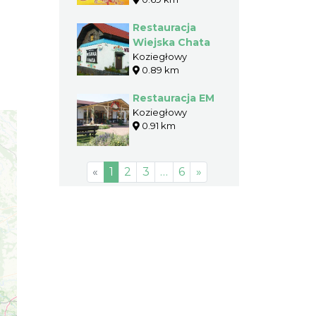
Restauracja
Wiejska Chata
Koziegłowy
0.89 km
Restauracja EM
Koziegłowy
0.91 km
«
1
2
3
…
6
»