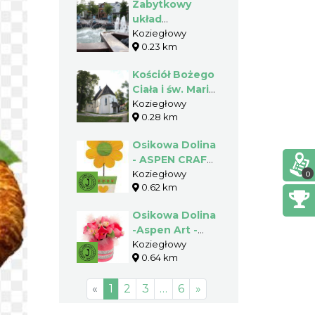
Zabytkowy
układ
urbanistyczny
Koziegłowy
0.23 km
Koziegłów
Kościół Bożego
Ciała i św. Marii
Magdaleny w
Koziegłowy
0.28 km
Koziegłowach
Osikowa Dolina
- ASPEN CRAFT
Do It Yourself
Koziegłowy
0
0.62 km
Osikowa Dolina
-Aspen Art -
Natural Design
Koziegłowy
0.64 km
«
1
2
3
…
6
»