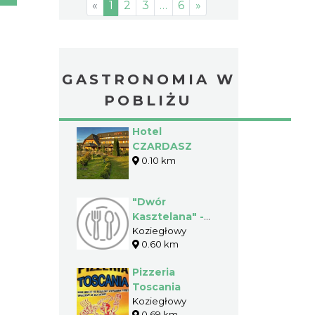
«
1
2
3
…
6
»
GASTRONOMIA W
POBLIŻU
Hotel
CZARDASZ
0.10 km
"Dwór
Kasztelana" -
Koziegłowy
Koziegłowy
0.60 km
Pizzeria
Toscania
Koziegłowy
0.69 km