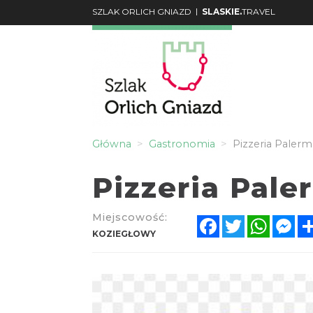
|
SZLAK ORLICH GNIAZD
SLASKIE.
TRAVEL
Główna
Gastronomia
Pizzeria Paler
Pizzeria Pale
Miejscowość:
Facebook
Twitter
Whats
Me
KOZIEGŁOWY