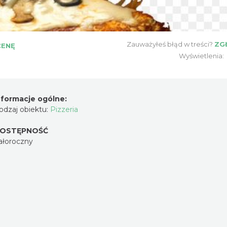
Zauważyłeś błąd w treści?
ZG
CENĘ
Wyświetlenia:
nformacje ogólne:
odzaj obiektu:
Pizzeria
OSTĘPNOŚĆ
ałoroczny