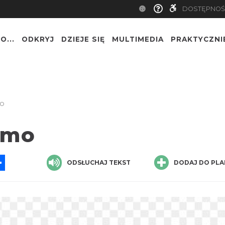
DOSTĘPNOŚ
O...
ODKRYJ
DZIEJE SIĘ
MULTIMEDIA
PRAKTYCZNI
mo
rmo
App
ssenger
Share
ODSŁUCHAJ TEKST
DODAJ DO PLA