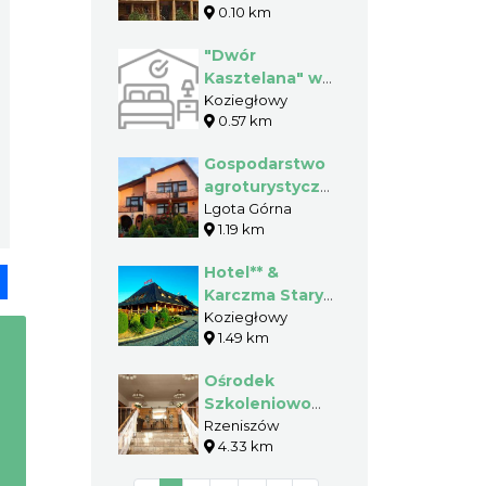
0.10 km
"Dwór
Kasztelana" w
Koziegłowach
Koziegłowy
0.57 km
Gospodarstwo
agroturystyczne
- Matynia
Lgota Górna
1.19 km
Jolanta
Hotel** &
pp
senger
Share
Karczma Stary
Młyn w
Koziegłowy
1.49 km
Koziegłowach
Ośrodek
Szkoleniowo
Wypoczynkowy
Rzeniszów
4.33 km
Zacisze