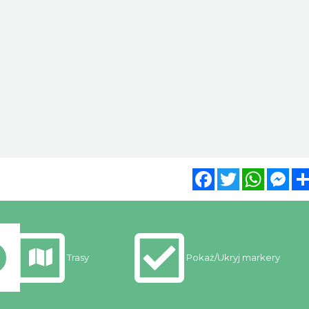
Facebook
Twitter
WhatsA
Mes
Trasy
Pokaż/Ukryj markery