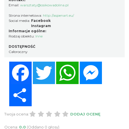
Email:
warsztaty@osikowadolina.pl
Strona internetowa:
http://aspenart.eu/
Social media:
Facebook
Instagram
Informacje ogólne:
Rodzaj obiektu:
Inne
DOSTĘPNOŚĆ
Całoroczny
Facebook
Twitter
WhatsApp
Messenger
Share
Twoja ocena:
DODAJ OCENĘ
Ocena:
0.0
(Oddano 0 głosy)