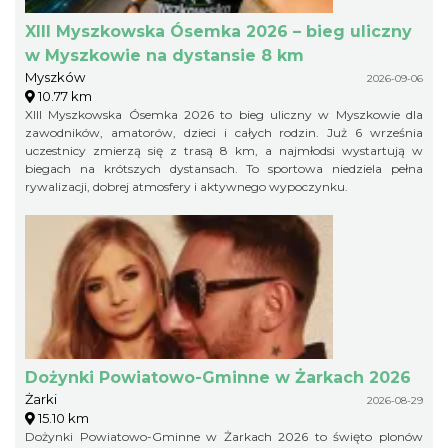
XIII Myszkowska Ósemka 2026 – bieg uliczny
w Myszkowie na dystansie 8 km
Myszków
2026-09-06
10.77 km
XIII Myszkowska Ósemka 2026 to bieg uliczny w Myszkowie dla
zawodników, amatorów, dzieci i całych rodzin. Już 6 września
uczestnicy zmierzą się z trasą 8 km, a najmłodsi wystartują w
biegach na krótszych dystansach. To sportowa niedziela pełna
rywalizacji, dobrej atmosfery i aktywnego wypoczynku.
Dożynki Powiatowo-Gminne w Żarkach 2026
Żarki
2026-08-29
15.10 km
Dożynki Powiatowo-Gminne w Żarkach 2026 to święto plonów