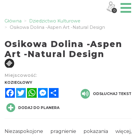
0
Główna
Dziedzictwo Kulturowe
Osikowa Dolina -Aspen Art -Natural Design
Osikowa Dolina -Aspen
Art -Natural Design
Miejscowość:
KOZIEGŁOWY
Facebook
Twitter
WhatsApp
Messenger
Share
ODSŁUCHAJ TEKST
DODAJ DO PLANERA
Niezaspokojone pragnienie pokazania więcej,