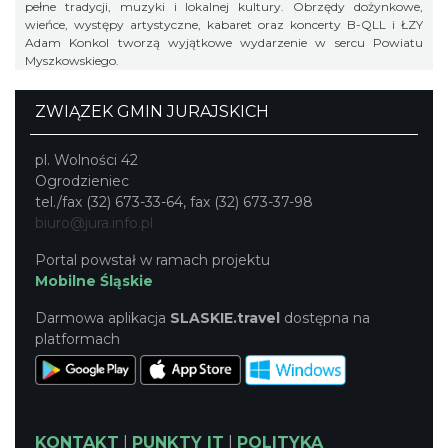
pełne tradycji, muzyki i lokalnej kultury. Obrzędy dożynkowe,
wieńce, występy artystyczne, kabaret oraz koncerty B-QLL i ŁZY
Adam Konkol tworzą wyjątkowe wydarzenie w sercu Powiatu
Myszkowskiego.
ZWIĄZEK GMIN JURAJSKICH
pl. Wolności 42
Ogrodzieniec
tel./fax (32) 673-33-64, fax (32) 673-37-98
biuro@jura.info.pl
Portal powstał w ramach projektu
Mobilne Śląskie
Darmowa aplikacja
SLASKIE.travel
dostępna na
platformach
KONTAKT
|
PUNKTY IT
|
POLITYKA