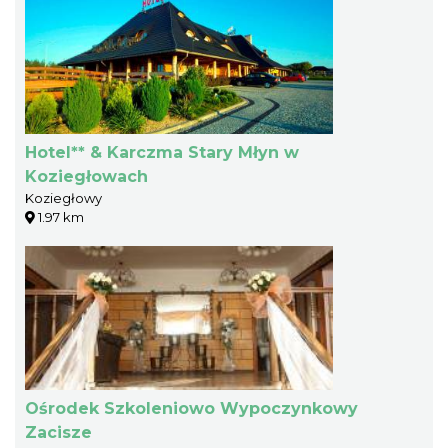
Hotel** & Karczma Stary Młyn w
Koziegłowach
Koziegłowy
1.97 km
Ośrodek Szkoleniowo Wypoczynkowy
Zacisze