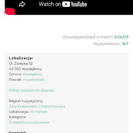
Zauważyłeś błąd w treści?
ZGŁOŚ
Wyświetlenia:
157
Lokalizacja:
Ul. Żarecka 52
42-350 Koziegłowy
Gmina:
Koziegłowy
Powiat:
myszkowski
Pokaż wskazówki dojazdu
Region turystyczny:
Jura Krakowsko-Częstochowska
Lokalizacja:
W mieście
Kategoria:
Dziedzictwo kulturowe
Kontakt: