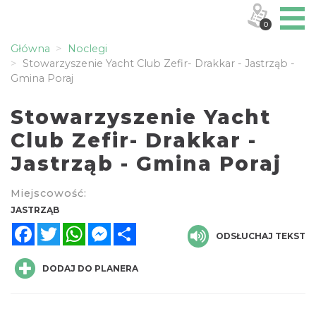
0
Główna
Noclegi
Stowarzyszenie Yacht Club Zefir- Drakkar - Jastrząb -
Gmina Poraj
Stowarzyszenie Yacht
Club Zefir- Drakkar -
Jastrząb - Gmina Poraj
Miejscowość:
JASTRZĄB
Facebook
Twitter
WhatsApp
Messenger
Share
ODSŁUCHAJ TEKST
DODAJ DO PLANERA