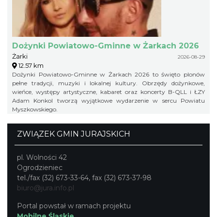
Dożynki Powiatowo-Gminne w Żarkach 2026
Żarki
2026-08-29
12.57 km
Dożynki Powiatowo-Gminne w Żarkach 2026 to święto plonów
pełne tradycji, muzyki i lokalnej kultury. Obrzędy dożynkowe,
wieńce, występy artystyczne, kabaret oraz koncerty B-QLL i ŁZY
Adam Konkol tworzą wyjątkowe wydarzenie w sercu Powiatu
Myszkowskiego.
ZWIĄZEK GMIN JURAJSKICH
pl. Wolności 42
Ogrodzieniec
tel./fax (32) 673-33-64, fax (32) 673-37-98
biuro@jura.info.pl
Portal powstał w ramach projektu
Mobilne Śląskie