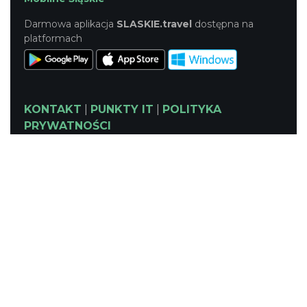
Darmowa aplikacja
SLASKIE.travel
dostępna na
platformach
KONTAKT
|
PUNKTY IT
|
POLITYKA
PRYWATNOŚCI
NASZE SERWISY
Serwis Główny
SLASKIE.travel
Tematyczny
Szlak Kulinarny "Śląskie Smaki"
Szlak Zabytów Techniki
Industriada
Juromania