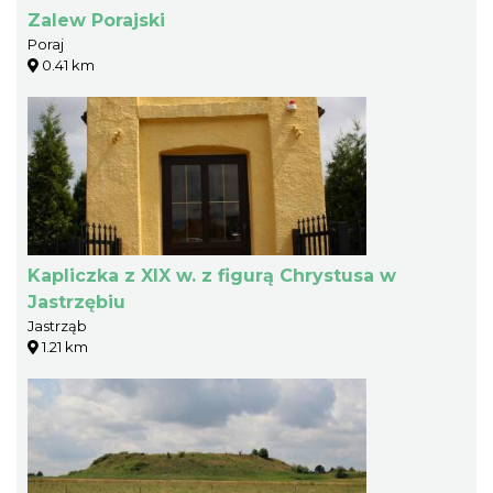
Zalew Porajski
Poraj
0.41 km
Kapliczka z XIX w. z figurą Chrystusa w
Jastrzębiu
Jastrząb
1.21 km