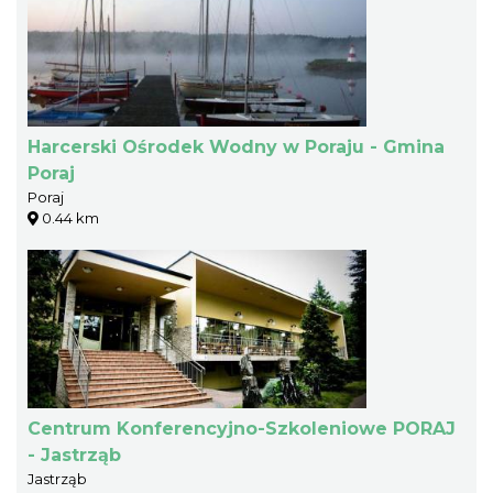
Harcerski Ośrodek Wodny w Poraju - Gmina
Poraj
Poraj
0.44 km
Centrum Konferencyjno-Szkoleniowe PORAJ
- Jastrząb
Jastrząb