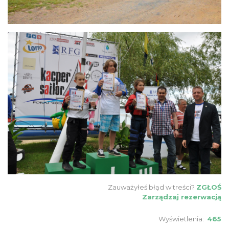
Zauważyłeś błąd w treści?
ZGŁOŚ
Zarządzaj rezerwacją
Wyświetlenia:
465