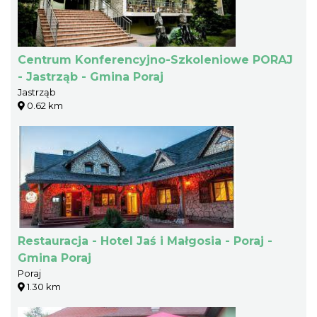
Centrum Konferencyjno-Szkoleniowe PORAJ
- Jastrząb - Gmina Poraj
Jastrząb
0.62 km
Restauracja - Hotel Jaś i Małgosia - Poraj -
Gmina Poraj
Poraj
1.30 km