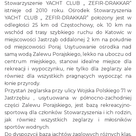
Stowarzyszenie YACHT CLUB „ ZEFIR-DRAKKAR”
istnieje od 2010 roku. Ośrodek Stowarzyszenia
YACHT CLUB „ ZEFIR-DRAKKAR” położony jest w
odległości 25 km od Częstochowy, ok. 10 km na
wschód od trasy szybkiego ruchu do Katowic w
miejscowości Jastrząb oddalonej 2 km na południe
od miejscowości Poraj. Usytuowanie ośrodka nad
samą wodą Zalewu Porajskiego, lekko na uboczu od
centrum miejskiego, stanowi idealne miejsce dla
rekreacji i wypoczynku, nie tylko dla żeglarzy ale
również dla wszystkich pragnących wypocząć na
łonie przyrody.
Przystań żeglarska przy ulicy Wojska Polskiego 71 w
Jastrzębiu , usytuowana w północno-zachodniej
części Zalewu Porajskiego, jest bazą rekreacyjno-
sportową dla członków Stowarzyszenia i ich rodzin,
jak również wszystkich żeglarzy i miłośników
sportów wodnych.
Do dyspozycji baza jachtów żaglowych różnych klas,