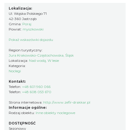
Lokalizacja:
Ul. Wojska Polskiego 71
42-360 Jastrząb
Gmina:
Poraj
Powiat:
myszkowski
Pokaż wskazówki dojazdu
Region turystyczny:
Jura Krakowsko-Częstochowska, Śląsk
Lokalizacja:
Nad wodą, W lesie
Kategoria:
Noclegi
Kontakt:
Telefon:
+48 601 960 066
Telefon:
+48 608 053 670
Strona internetowa:
http://www.zefir-drakkar.pl
Informacje ogólne:
Rodzaj obiektu:
Inne obiekty noclegowe
DOSTĘPNOŚĆ
Sezonowy