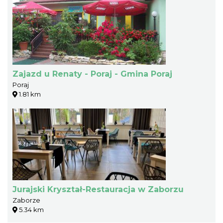
Zajazd u Renaty - Poraj - Gmina Poraj
Poraj
1.81 km
Jurajski Kryształ-Restauracja w Zaborzu
Zaborze
5.34 km