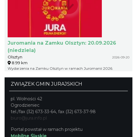
Juromania na Zamku Olsztyn: 20.09.2026
(niedziela)
Olsztyn
2026-09-20
8.99 km
Wydarzenia na Zamku Olsztyn w ramach Juromanii 2026.
ZWIĄZEK GMIN JURAJSKICH
pl. Wolności 42
Ogrodzieniec
tel./fax (32) 673-33-64, fax (32) 673-37-98
biuro@jura.info.pl
Portal powstał w ramach projektu
Mobilne Śląskie