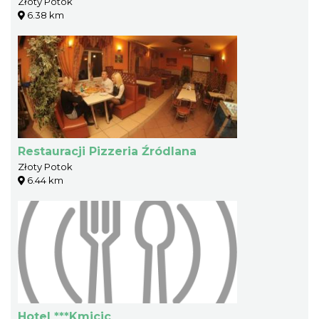
Złoty Potok
6.38 km
Restauracji Pizzeria Źródlana
Złoty Potok
6.44 km
Hotel ***Kmicic