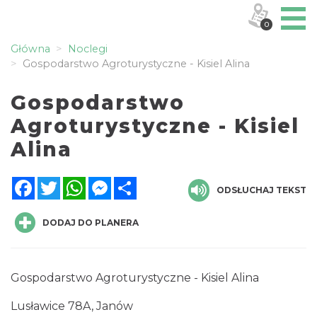
0
Główna
Noclegi
Gospodarstwo Agroturystyczne - Kisiel Alina
Gospodarstwo
Agroturystyczne - Kisiel
Alina
Facebook
Twitter
WhatsApp
Messenger
Share
ODSŁUCHAJ TEKST
DODAJ DO PLANERA
Gospodarstwo Agroturystyczne - Kisiel Alina
Lusławice 78A, Janów