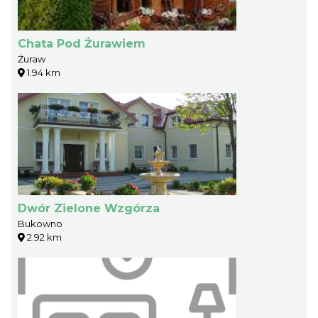
Chata Pod Żurawiem
Żuraw
1.94 km
Dwór Zielone Wzgórza
Bukowno
2.92 km