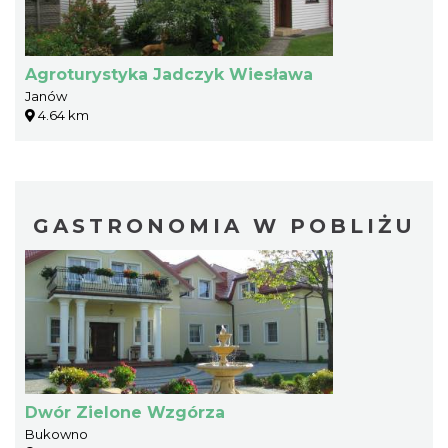
Agroturystyka Jadczyk Wiesława
Janów
4.64 km
GASTRONOMIA W POBLIŻU
Dwór Zielone Wzgórza
Bukowno