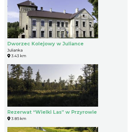
Dworzec Kolejowy w Juliance
Julianka
3.43 km
Rezerwat “Wielki Las” w Przyrowie
3.85 km