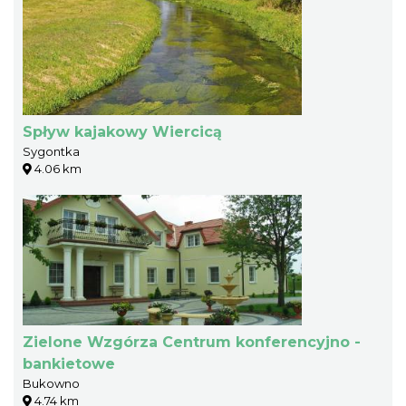
Spływ kajakowy Wiercicą
Sygontka
4.06 km
Zielone Wzgórza Centrum konferencyjno -
bankietowe
Bukowno
4.74 km