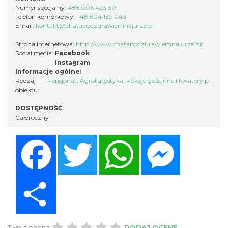
Numer specjalny:
486 006 423 30
Telefon komórkowy:
+48 604 139 043
Email:
kontakt@chatapodzurawiemnajurze.pl
Strona internetowa:
http://www.chatapodzurawiemnajurze.pl/
Social media:
Facebook
Instagram
Informacje ogólne:
Rodzaj
Pensjonat
,
Agroturystyka
,
Pokoje gościnne i kwatery prywatne
obiektu:
DOSTĘPNOŚĆ
Całoroczny
Facebook
Twitter
WhatsApp
Messenger
Share
Twoja ocena:
DODAJ OCENĘ