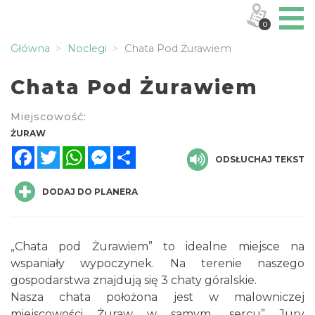
0
Główna
Noclegi
Chata Pod Żurawiem
Chata Pod Żurawiem
Miejscowość:
ŻURAW
Facebook
Twitter
WhatsApp
Messenger
Share
ODSŁUCHAJ TEKST
DODAJ DO PLANERA
„Chata pod Żurawiem” to idealne miejsce na
wspaniały wypoczynek. Na terenie naszego
gospodarstwa znajdują się 3 chaty góralskie.
Nasza chata położona jest w malowniczej
miejscowości Żuraw w samym „sercu” Jury