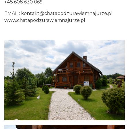
+48 608 630 069
EMAIL: kontakt@chatapodzurawiemnajurze.pl
www.
chatapodzurawiemnajurze.pl