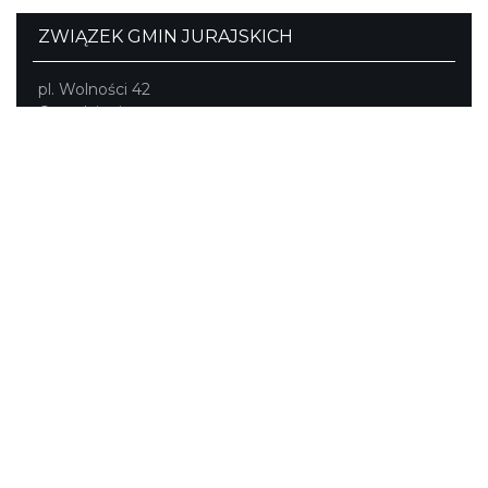
ZWIĄZEK GMIN JURAJSKICH
pl. Wolności 42
Ogrodzieniec
tel./fax (32) 673-33-64, fax (32) 673-37-98
biuro@jura.info.pl
Portal powstał w ramach projektu
Mobilne Śląskie
Darmowa aplikacja
SLASKIE.travel
dostępna na
platformach
KONTAKT
|
PUNKTY IT
|
POLITYKA
PRYWATNOŚCI
NASZE SERWISY