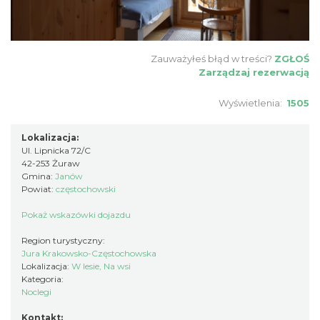
Zauważyłeś błąd w treści?
ZGŁOŚ
Zarządzaj rezerwacją
Wyświetlenia:
1505
Lokalizacja:
Ul. Lipnicka 72/C
42-253 Żuraw
Gmina:
Janów
Powiat:
częstochowski
Pokaż wskazówki dojazdu
Region turystyczny:
Jura Krakowsko-Częstochowska
Lokalizacja:
W lesie, Na wsi
Kategoria:
Noclegi
Kontakt: