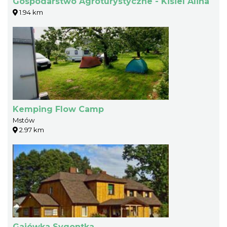
Gospodarstwo Agroturystyczne - Kisiel Alina
1.94 km
Kemping Flow Camp
Mstów
2.97 km
Gajówka Sygontka