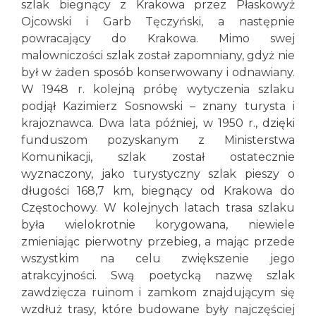
szlak biegnący z Krakowa przez Płaskowyż
Ojcowski i Garb Tęczyński, a następnie
powracający do Krakowa. Mimo swej
malowniczości szlak został zapomniany, gdyż nie
był w żaden sposób konserwowany i odnawiany.
W 1948 r. kolejną próbę wytyczenia szlaku
podjął Kazimierz Sosnowski – znany turysta i
krajoznawca. Dwa lata później, w 1950 r., dzięki
funduszom pozyskanym z Ministerstwa
Komunikacji, szlak został ostatecznie
wyznaczony, jako turystyczny szlak pieszy o
długości 168,7 km, biegnący od Krakowa do
Częstochowy. W kolejnych latach trasa szlaku
była wielokrotnie korygowana, niewiele
zmieniając pierwotny przebieg, a mając przede
wszystkim na celu zwiększenie jego
atrakcyjności. Swą poetycką nazwę szlak
zawdzięcza ruinom i zamkom znajdującym się
wzdłuż trasy, które budowane były najczęściej