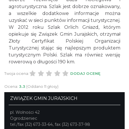
agroturystyczna. Szlak jest dobrze oznakowany,
a wszelkie dodatkowe informacje można
uzyskać w sieci punktów informacji turystycznej.
W 2012 roku Szlak Orlich Gniazd, którym
opiekuje się Związek Gmin Jurajskich, otrzymał
Złoty Certyfikat Polskiej Organizacji
Turystycznej stając się najlepszym produktem
turystycznym Polski. Szlak ma również wersję
rowerową o długości 190 km.
Twoja ocena:
DODAJ OCENĘ
Ocena:
3.3
(Oddano 11 głosy)
ZWIĄZEK GMIN JURAJSKICH
pl. Wolności 42
Ogrodzieniec
tel./fax (32) 673-33-64, fax (32) 673-37-98