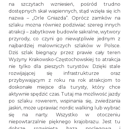
na szczytach wzniesień, pośród trudno
dostępnych skał wapiennych, stąd wzięła się ich
nazwa – „Orle Gniazda”. Oprócz zamków na
szlaku można również podziwiać szereg innych
atrakcji – zabytkowe budowle sakralne, wytwory
przyrody, co czyni go niewątpliwie jednym z
najbardziej malowniczych szlaków w Polsce.
Dziś szlak biegnący przez prawie cały teren
Wyżyny Krakowsko-Częstochowskiej to atrakcja
nie tylko dla pieszych turystów. Dzięki stale
rozwijającej się infrastrukturze oraz
przybywającym z roku na rok atrakcjom to
doskonałe miejsce dla turysty, który chce
aktywnie spędzić czas. Tutaj ma możliwość jazdy
po szlaku rowerem, wspinania się, zwiedzania
jaskiń, może uprawiać nordic walking lub wybrać
się na narty. Wszystko w otoczeniu
niepowtarzalnie pięknego krajobrazu. Jest tu
dobrze rozwinięta baza noclegowa i