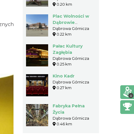
0.20 km
Plac Wolności w
Dąbrowie
znych
Górniczej
Dąbrowa Górnicza
0.22 km
Pałac Kultury
Zagłębia
Dąbrowa Górnicza
0.25 km
Kino Kadr
Dąbrowa Górnicza
0.27 km
0
Fabryka Pełna
Życia
Dąbrowa Górnicza
0.46 km