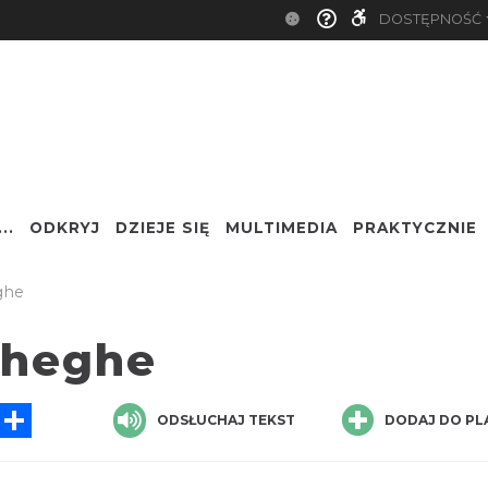
DOSTĘPNOŚĆ
..
ODKRYJ
DZIEJE SIĘ
MULTIMEDIA
PRAKTYCZNIE
Nazwa
ghe
eheghe
sApp
Messenger
Share
ODSŁUCHAJ TEKST
DODAJ DO PL