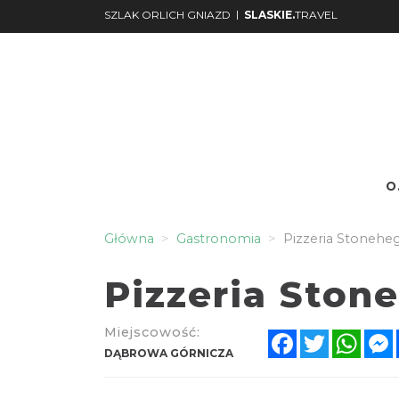
|
SZLAK ORLICH GNIAZD
SLASKIE.
TRAVEL
O.
Nr.
Podgląd
Główna
Gastronomia
Pizzeria Stonehe
Pizzeria Ston
Miejscowość:
Facebook
Twitter
What
DĄBROWA GÓRNICZA