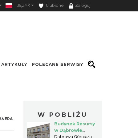
JĘZYK
Ulubione
Zaloguj
ARTYKUŁY
POLECANE SERWISY
Opcje
W POBLIŻU
ANERA
Budynek Resursy
w Dąbrowie
Górniczej
Dąbrowa Górnicza