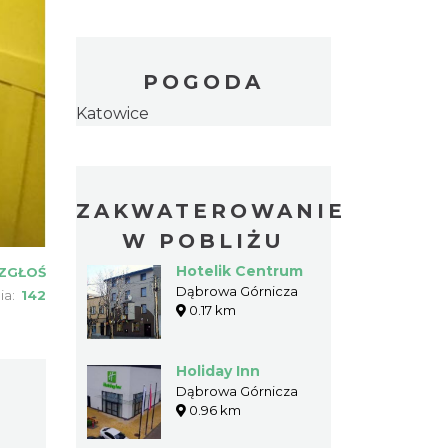
POGODA
Katowice
ZAKWATEROWANIE
W POBLIŻU
Hotelik Centrum
ZGŁOŚ
Dąbrowa Górnicza
ia:
142
0.17 km
Holiday Inn
Dąbrowa Górnicza
0.96 km