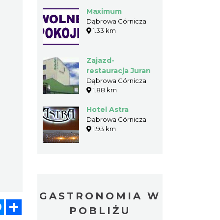
Maximum
Dąbrowa Górnicza
1.33 km
Zajazd-
restauracja Juran
Dąbrowa Górnicza
1.88 km
Hotel Astra
Dąbrowa Górnicza
1.93 km
GASTRONOMIA W
atsApp
Messenger
Share
POBLIŻU