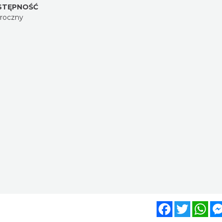
STĘPNOŚĆ
oroczny
Facebook
Twitter
Wh