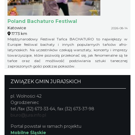
Poland Bachaturo Festiwal
Katowice
2026-08-14
17.73 km
Międzynarodowy Festiwal Tańca BACHATURO to największy w
Europie festiwal bachaty i innych popularnych tańców afro-
latynoskich. Na uczestników czekają warsztaty, koncerty i imprezy
towarzyszące, które pozwolą przekonać się, jak fenomenalne są te
tańce oraz dać możliwość podziwiania sztuki tanecznej
zaproszonych gości podczas pokazów.
ZWIĄZEK GMIN JURAJSKICH
pl. Wolności 42
Ogrodzieniec
tel./fax (32) 673-33-64, fax (32) 673-37-98
biuro@jura.info.pl
Portal powstał w ramach projektu
Mobilne Śląskie