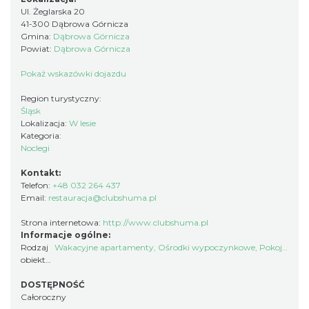
Ul. Żeglarska 20
41-300 Dąbrowa Górnicza
Gmina:
Dąbrowa Górnicza
Powiat:
Dąbrowa Górnicza
Pokaż wskazówki dojazdu
Region turystyczny:
Śląsk
Lokalizacja:
W lesie
Kategoria:
Noclegi
Kontakt:
Telefon:
+48 032 264 437
Email:
restauracja@clubshuma.pl
Strona internetowa:
http://www.clubshuma.pl
Informacje ogólne:
Rodzaj
Wakacyjne apartamenty
,
Ośrodki wypoczynkowe
,
Pokoje gościnne i kwatery prywatne
obiektu:
DOSTĘPNOŚĆ
Całoroczny