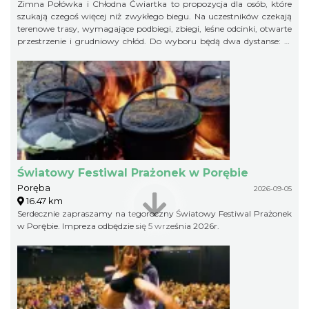
Zimna Połówka i Chłodna Ćwiartka to propozycja dla osób, które
szukają czegoś więcej niż zwykłego biegu. Na uczestników czekają
terenowe trasy, wymagające podbiegi, zbiegi, leśne odcinki, otwarte
przestrzenie i grudniowy chłód. Do wyboru będą dwa dystanse: 21
km w formule Extremalnego Półmaratonu Jurajskiego oraz 11 km
jako Extremalny Ćwierćmaraton Jurajski. Krótszy dystans jest
przeznaczony zarówno dla biegaczy, jak i miłośników nordic
walking. Trasy zostaną przygotowane bezpiecznie, ale zachowają
swój terenowy charakter i zimowy pazur.
Światowy Festiwal Prażonek w Porębie
Poręba
2026-09-05
16.47 km
Serdecznie zapraszamy na tegoroczny Światowy Festiwal Prażonek
w Porębie. Impreza odbędzie się 5 września 2026r.