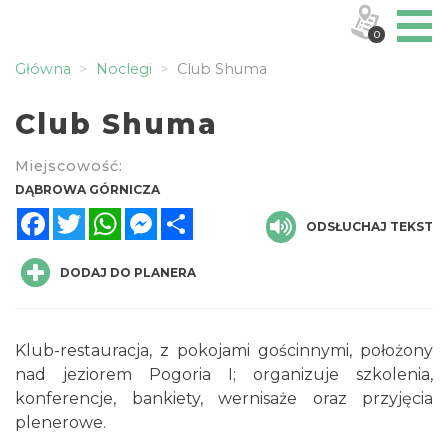
0
Główna
Noclegi
Club Shuma
Club Shuma
Miejscowość:
DĄBROWA GÓRNICZA
Facebook
Twitter
WhatsApp
Messenger
Share
ODSŁUCHAJ TEKST
DODAJ DO PLANERA
Klub-restauracja, z pokojami gościnnymi, położony
nad jeziorem Pogoria I; organizuje szkolenia,
konferencje, bankiety, wernisaże oraz przyjęcia
plenerowe.