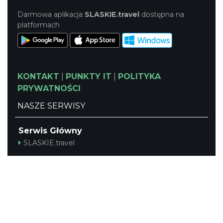
Darmowa aplikacja
SLASKIE.travel
dostępna na
platformach
KONTAKT
|
PUNKTY IT
|
POLITYKA
PRYWATNOŚCI
NASZE SERWISY
Serwis Główny
SLASKIE.travel
Tematyczny
Szlak Kulinarny "Śląskie Smaki"
Szlak Zabytów Techniki
Industriada
Juromania