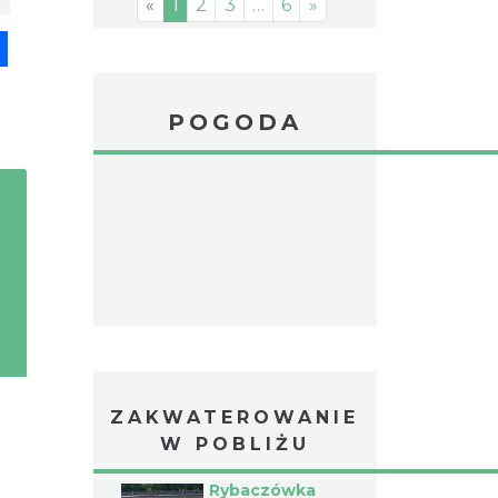
«
1
2
3
…
6
»
pp
senger
Share
POGODA
ZAKWATEROWANIE
W POBLIŻU
Rybaczówka