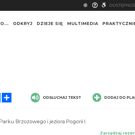
DOSTĘPNOŚ
O...
ODKRYJ
DZIEJE SIĘ
MULTIMEDIA
PRAKTYCZNI
tsApp
Messenger
Share
ODSŁUCHAJ TEKST
DODAJ DO PLA
arku Brzozowego i jeziora Pogorii I.
Zarządzaj rezer