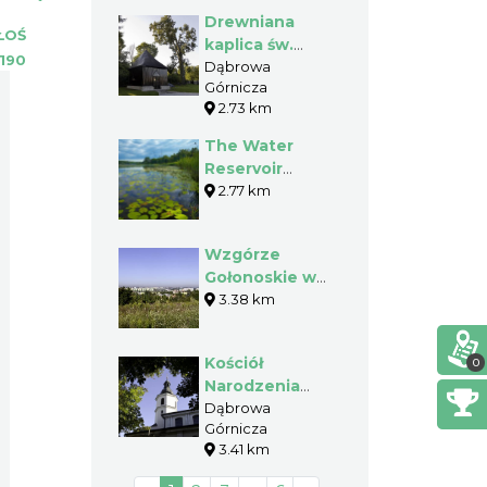
Drewniana
ŁOŚ
kaplica św.
190
Katarzyny
Dąbrowa
Górnicza
Aleksandryjskiej
2.73 km
w Dąbrowie
Górniczej
The Water
Ujejscach
Reservoir
"Pogoria II"
2.77 km
Wzgórze
Gołonoskie w
Dąbrowie
3.38 km
Górniczej
Kościół
0
Narodzenia
Najświętszej
Dąbrowa
Górnicza
Marii Panny i
3.41 km
św. Antoniego
w Gołonogu