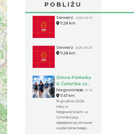
POBLIŻU
Siewierz
2026-09-19
11.28 km
Siewierz
2026-09-20
11.28 km
Zimna Połówka
& Ćwiartka czyli
Extremalny
Niegowonice
2026-12-19
11.47 km
Półmaraton
19 grudnia 2026
oraz
roku w
Ćwierćmaraton
Niegowonicach, w
Jurajski
Gminie Łazy,
odbędzie się zimowe
wydarzenie biegowe
w wyjątkowym