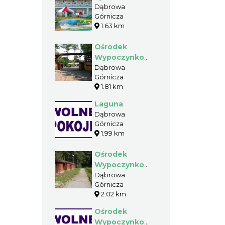
Dąbrowa
Górnicza
1.63 km
Ośrodek
Wypoczynkowy
Neptun
Dąbrowa
Górnicza
1.81 km
Laguna
Dąbrowa
Górnicza
1.99 km
Ośrodek
Wypoczynkowy
Omega
Dąbrowa
Górnicza
2.02 km
Ośrodek
Wypoczynkowy