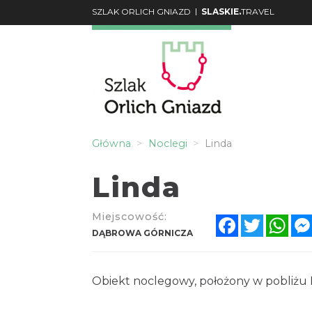
|
SZLAK ORLICH GNIAZD
SLASKIE.
TRAVEL
Główna
Noclegi
Linda
Linda
Miejscowość:
Facebook
Twitter
Wha
DĄBROWA GÓRNICZA
Obiekt noclegowy, położony w pobliżu P