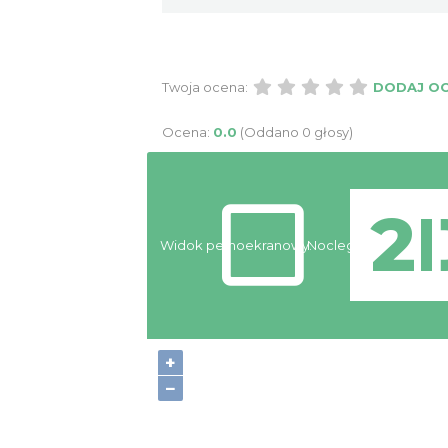
Twoja ocena:
DODAJ O
Ocena:
0.0
(Oddano 0 głosy)
Widok pełnoekranowy:
Noclegi
+
−