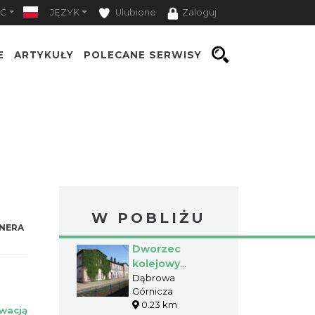
Ć
JĘZYK
Ulubione
Zaloguj
E
ARTYKUŁY
POLECANE SERWISY
W POBLIŻU
NERA
Dworzec
kolejowy
Dąbrowa
Dąbrowa
Górnicza
Górnicza
0.23 km
Ząbkowice
wacją