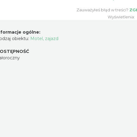
Zauważyłeś błąd w treści?
ZG
Wyświetlenia:
nformacje ogólne:
odzaj obiektu:
Motel, zajazd
OSTĘPNOŚĆ
ałoroczny