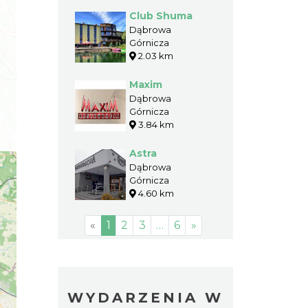
Club Shuma
Dąbrowa
Górnicza
2.03 km
Maxim
Dąbrowa
Górnicza
3.84 km
Astra
Dąbrowa
Górnicza
4.60 km
«
1
2
3
…
6
»
WYDARZENIA W