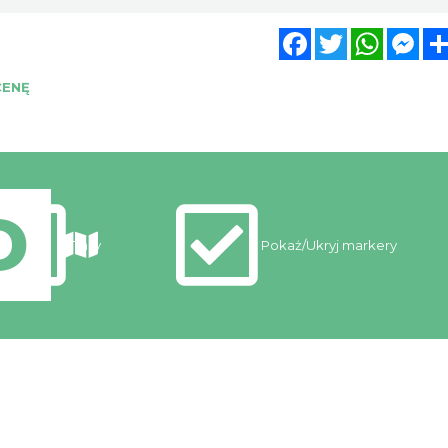
Facebook
Twitter
WhatsA
Mes
CENĘ
Trasy
Pokaż/Ukryj markery