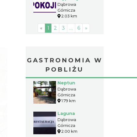
Kotwica
Dąbrowa
Górnicza
2.03 km
«
1
2
3
…
6
»
GASTRONOMIA W
POBLIŻU
Neptun
Dąbrowa
Górnicza
1.79 km
Laguna
Dąbrowa
Górnicza
2.00 km