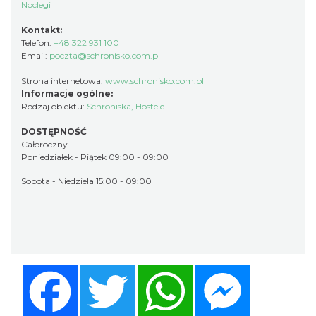
Noclegi
Kontakt:
Telefon:
+48 322 931 100
Email:
poczta@schronisko.com.pl
Strona internetowa:
www.schronisko.com.pl
Informacje ogólne:
Rodzaj obiektu:
Schroniska, Hostele
DOSTĘPNOŚĆ
Całoroczny
Poniedziałek - Piątek 09:00 - 09:00
Sobota - Niedziela 15:00 - 09:00
Facebook
Twitter
WhatsApp
Messenger