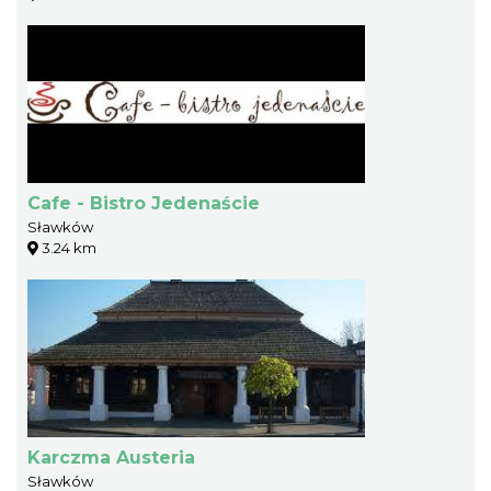
Cafe - Bistro Jedenaście
Sławków
3.24 km
Karczma Austeria
Sławków