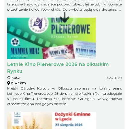
terenowe trasy, wymagające podbiegi, zbiegi, leśne odcinki, otwarte
przestrzenie i grudniowy chłód. Do wyboru będą dwa dystanse: 21
km w formule Extremalnego Półmaratonu Jurajskiego oraz 11 km
jako Extremalny Ćwierćmaraton Jurajski. Krótszy dystans jest
przeznaczony zarówno dla biegaczy, jak i miłośników nordic
walking. Trasy zostaną przygotowane bezpiecznie, ale zachowają
swój terenowy charakter i zimowy pazur.
Letnie Kino Plenerowe 2026 na olkuskim
Rynku
Olkusz
2026-08-28
15.47 km
Miejski Ośrodek Kultury w Olkuszu zaprasza na kolejny seans
Letniego Kina Plenerowego. 28 sierpnia na olkuskim Rynku odbędzie
się pokaz filmu „Mamma Mia! Here We Go Again” w wyjątkowej
atmosferze kina pod gołym niebem.