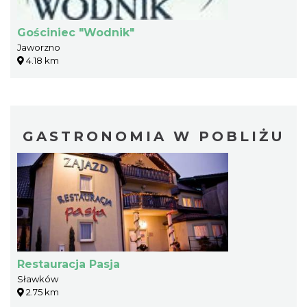
Gościniec "Wodnik"
Jaworzno
4.18 km
GASTRONOMIA W POBLIŻU
Restauracja Pasja
Sławków
2.75 km