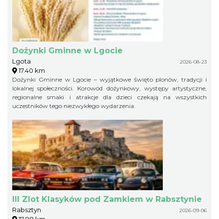
Dożynki Gminne w Lgocie
Lgota
2026-08-23
17.40 km
Dożynki Gminne w Lgocie – wyjątkowe święto plonów, tradycji i
lokalnej społeczności. Korowód dożynkowy, występy artystyczne,
regionalne smaki i atrakcje dla dzieci czekają na wszystkich
uczestników tego niezwykłego wydarzenia.
III Zlot Klasyków pod Zamkiem w Rabsztynie
Rabsztyn
2026-09-06
17.88 km