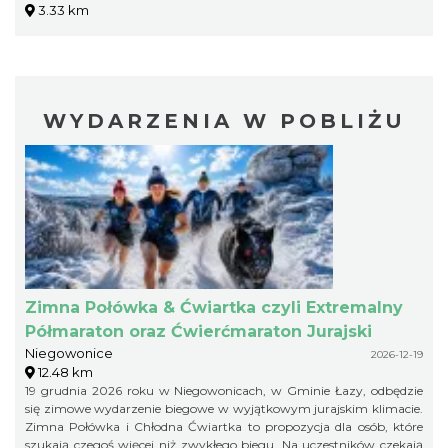
3.33 km
WYDARZENIA W POBLIŻU
Zimna Połówka & Ćwiartka czyli Extremalny
Półmaraton oraz Ćwierćmaraton Jurajski
Niegowonice
2026-12-19
12.48 km
19 grudnia 2026 roku w Niegowonicach, w Gminie Łazy, odbędzie
się zimowe wydarzenie biegowe w wyjątkowym jurajskim klimacie.
Zimna Połówka i Chłodna Ćwiartka to propozycja dla osób, które
szukają czegoś więcej niż zwykłego biegu. Na uczestników czekają