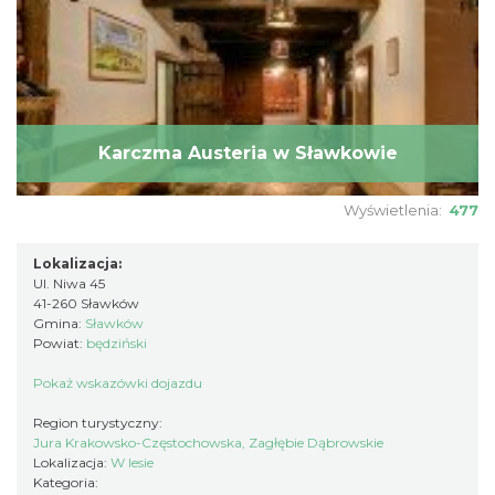
Karczma Austeria w Sławkowie
Wyświetlenia:
477
Lokalizacja:
Ul. Niwa 45
41-260 Sławków
Gmina:
Sławków
Powiat:
będziński
Pokaż wskazówki dojazdu
Region turystyczny:
Jura Krakowsko-Częstochowska, Zagłębie Dąbrowskie
Lokalizacja:
W lesie
Kategoria: