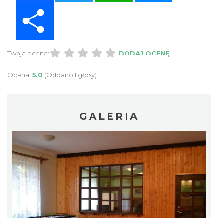
Share
Twoja ocena:
DODAJ OCENĘ
Ocena:
5.0
(Oddano 1 głosy)
GALERIA