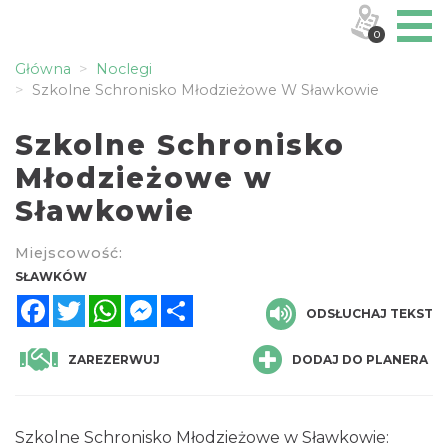
0
Główna
Noclegi
Szkolne Schronisko Młodzieżowe W Sławkowie
Szkolne Schronisko
Młodzieżowe w
Sławkowie
Miejscowość:
SŁAWKÓW
Facebook
Twitter
WhatsApp
Messenger
Share
ODSŁUCHAJ TEKST
ZAREZERWUJ
DODAJ DO PLANERA
Szkolne Schronisko Młodzieżowe w Sławkowie: