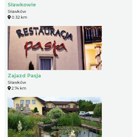
Sławkowie
Sławków
0.32 km
Zajazd Pasja
Sławków
2.74 km