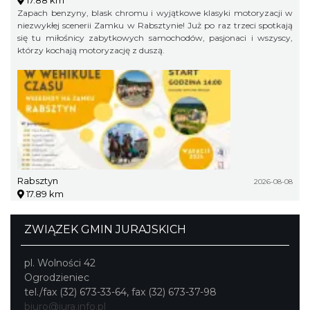
Zapach benzyny, blask chromu i wyjątkowe klasyki motoryzacji w
niezwykłej scenerii Zamku w Rabsztynie! Już po raz trzeci spotkają
się tu miłośnicy zabytkowych samochodów, pasjonaci i wszyscy,
którzy kochają motoryzację z duszą.
Rabsztyn
2026-08-08
17.89 km
ZWIĄZEK GMIN JURAJSKICH
pl. Wolności 42
Ogrodzieniec
tel./fax (32) 673-33-64, fax (32) 673-37-98
biuro@jura.info.pl