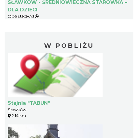
SŁAWKÓW - ŚREDNIOWIECZNA STARÓWKA –
DLA DZIECI
ODSŁUCHAJ
W POBLIŻU
Stajnia "TABUN"
Sławków
2.14 km