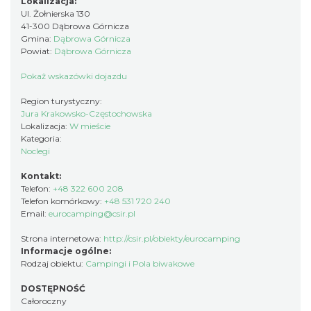
Lokalizacja:
Ul. Żołnierska 130
41-300 Dąbrowa Górnicza
Gmina:
Dąbrowa Górnicza
Powiat:
Dąbrowa Górnicza
Pokaż wskazówki dojazdu
Region turystyczny:
Jura Krakowsko-Częstochowska
Lokalizacja:
W mieście
Kategoria:
Noclegi
Kontakt:
Telefon:
+48 322 600 208
Telefon komórkowy:
+48 531 720 240
Email:
eurocamping@csir.pl
Strona internetowa:
http://csir.pl/obiekty/eurocamping
Informacje ogólne:
Rodzaj obiektu:
Campingi i Pola biwakowe
DOSTĘPNOŚĆ
Całoroczny