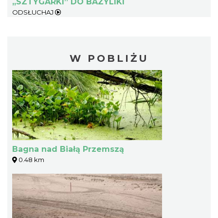
„SZTYGARKI” DO BAZYLIKI
ODSŁUCHAJ
W POBLIŻU
Bagna nad Białą Przemszą
0.48 km