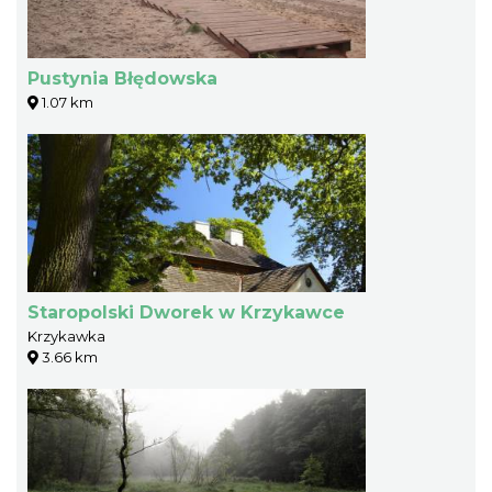
Pustynia Błędowska
1.07 km
Staropolski Dworek w Krzykawce
Krzykawka
3.66 km