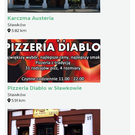
Karczma Austeria
Sławków
5.82 km
Pizzeria Diablo w Sławkowie
Sławków
5.91 km