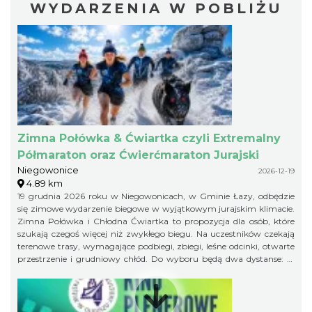
WYDARZENIA W POBLIŻU
Zimna Połówka & Ćwiartka czyli Extremalny
Półmaraton oraz Ćwierćmaraton Jurajski
Niegowonice
2026-12-19
4.89 km
19 grudnia 2026 roku w Niegowonicach, w Gminie Łazy, odbędzie
się zimowe wydarzenie biegowe w wyjątkowym jurajskim klimacie.
Zimna Połówka i Chłodna Ćwiartka to propozycja dla osób, które
szukają czegoś więcej niż zwykłego biegu. Na uczestników czekają
terenowe trasy, wymagające podbiegi, zbiegi, leśne odcinki, otwarte
przestrzenie i grudniowy chłód. Do wyboru będą dwa dystanse: 21
km w formule Extremalnego Półmaratonu Jurajskiego oraz 11 km
jako Extremalny Ćwierćmaraton Jurajski. Krótszy dystans jest
przeznaczony zarówno dla biegaczy, jak i miłośników nordic
walking. Trasy zostaną przygotowane bezpiecznie, ale zachowają