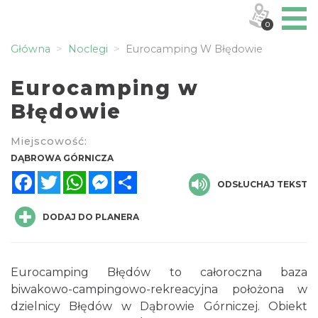
0
Główna
Noclegi
Eurocamping W Błędowie
Eurocamping w
Błędowie
Miejscowość:
DĄBROWA GÓRNICZA
Facebook
Twitter
WhatsApp
Messenger
Share
ODSŁUCHAJ TEKST
DODAJ DO PLANERA
Eurocamping Błędów to całoroczna baza
biwakowo-campingowo-rekreacyjna położona w
dzielnicy Błędów w Dąbrowie Górniczej. Obiekt