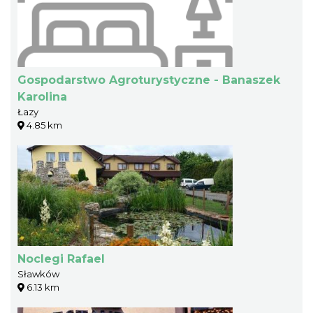
Gospodarstwo Agroturystyczne - Banaszek
Karolina
Łazy
4.85 km
Noclegi Rafael
Sławków
6.13 km