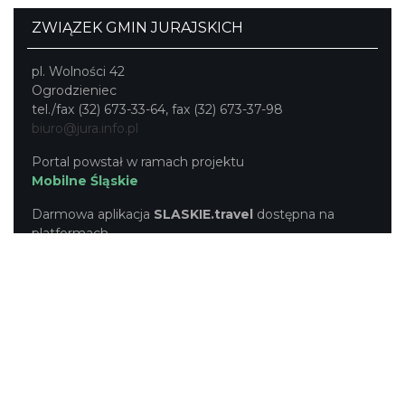
ZWIĄZEK GMIN JURAJSKICH
pl. Wolności 42
Ogrodzieniec
tel./fax (32) 673-33-64, fax (32) 673-37-98
biuro@jura.info.pl
Portal powstał w ramach projektu
Mobilne Śląskie
Darmowa aplikacja
SLASKIE.travel
dostępna na
platformach
KONTAKT
|
PUNKTY IT
|
POLITYKA
PRYWATNOŚCI
NASZE SERWISY