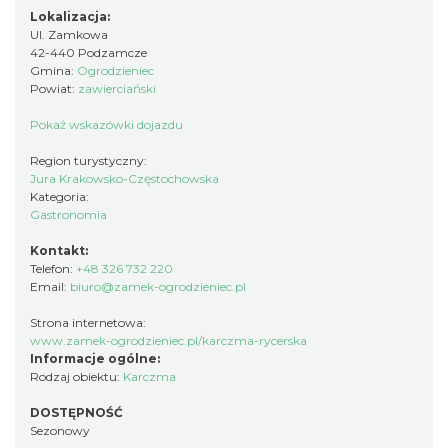
Lokalizacja:
Ul. Zamkowa
42-440 Podzamcze
Gmina:
Ogrodzieniec
Powiat:
zawierciański
Pokaż wskazówki dojazdu
Region turystyczny:
Jura Krakowsko-Częstochowska
Kategoria:
Gastronomia
Kontakt:
Telefon:
+48 326 732 220
Email:
biuro@zamek-ogrodzieniec.pl
Strona internetowa:
www.zamek-ogrodzieniec.pl/karczma-rycerska
Informacje ogólne:
Rodzaj obiektu:
Karczma
DOSTĘPNOŚĆ
Sezonowy