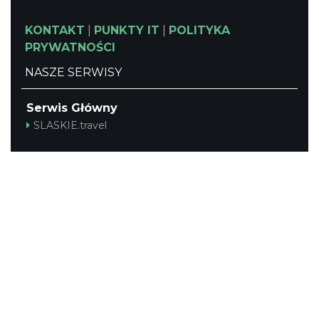
KONTAKT
|
PUNKTY IT
|
POLITYKA
PRYWATNOŚCI
NASZE SERWISY
Serwis Główny
SLASKIE.travel
Tematyczny
Szlak Kulinarny "Śląskie Smaki"
Szlak Zabytów Techniki
Industriada
Juromania
Śląskie z dzieckiem
Szlak Przyrody
Śląskie po zdrowie
Narty w Śląskim
Rowerem przez Śląskie