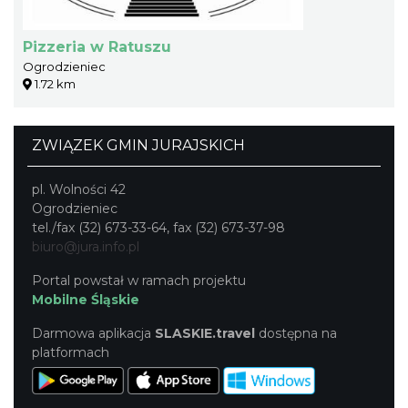
Pizzeria w Ratuszu
Ogrodzieniec
1.72 km
ZWIĄZEK GMIN JURAJSKICH
pl. Wolności 42
Ogrodzieniec
tel./fax (32) 673-33-64, fax (32) 673-37-98
biuro@jura.info.pl
Portal powstał w ramach projektu
Mobilne Śląskie
Darmowa aplikacja
SLASKIE.travel
dostępna na
platformach