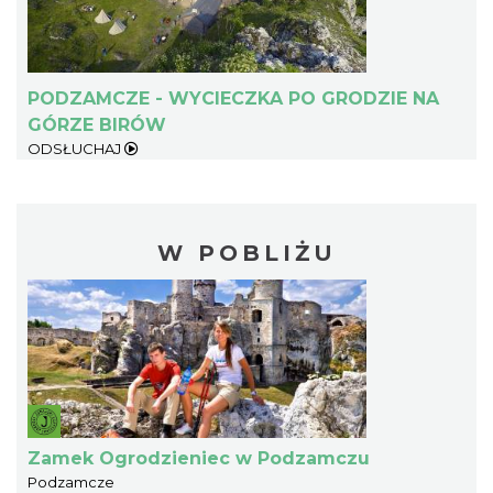
PODZAMCZE - WYCIECZKA PO GRODZIE NA
GÓRZE BIRÓW
ODSŁUCHAJ
W POBLIŻU
Zamek Ogrodzieniec w Podzamczu
Podzamcze