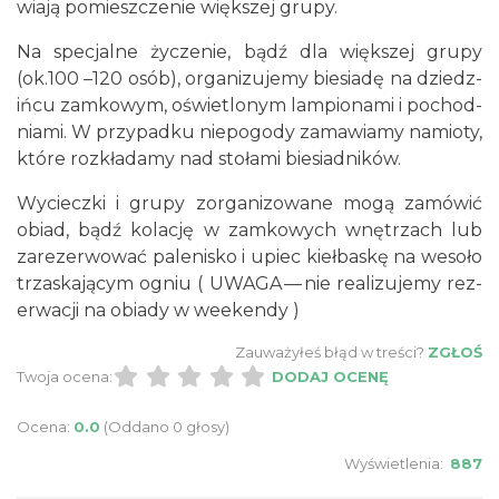
wiają pomieszcze­nie więk­szej grupy.
Na spec­jalne życze­nie, bądź dla więk­szej grupy
(ok.100 –120 osób), orga­nizu­jemy biesi­adę na dziedz­
ińcu zamkowym, oświ­et­lonym lam­pi­onami i pochod­
ni­ami. W przy­padku nie­pogody zamaw­iamy namioty,
które rozkładamy nad stołami biesiadników.
Wycieczki i grupy zor­ga­ni­zowane mogą zamówić
obiad, bądź kolację w zamkowych wnętrzach lub
zarez­er­wować palenisko i upiec kiełbaskę na wesoło
trza­ska­ją­cym ogniu ( UWAGA — nie real­izu­jemy rez­
erwacji na obi­ady w weekendy )
Zauważyłeś błąd w treści?
ZGŁOŚ
Twoja ocena:
DODAJ OCENĘ
Ocena:
0.0
(Oddano 0 głosy)
Wyświetlenia:
887