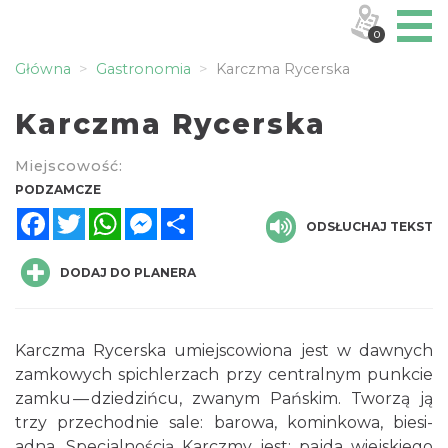
0
Główna
Gastronomia
Karczma Rycerska
Karczma Rycerska
Miejscowość:
PODZAMCZE
Facebook
Twitter
WhatsApp
Messenger
Share
ODSŁUCHAJ TEKST
DODAJ DO PLANERA
Kar­czma Ryc­er­ska umiejs­cowiona jest w dawnych
zamkowych spich­lerzach przy cen­tral­nym punkcie
zamku — dziedz­ińcu, zwanym Pańskim. Tworzą ją
trzy prze­chod­nie sale: barowa, kominkowa, biesi­
adna. Spec­jal­noś­cią Kar­czmy jest: pajda wiejskiego