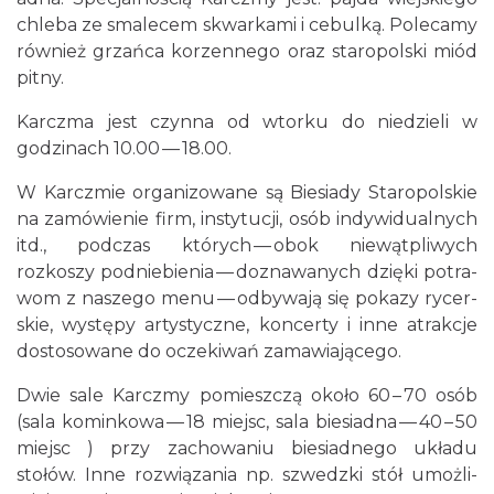
chleba ze smale­cem skwarkami i cebulką. Pole­camy
również grza­ńca korzen­nego oraz staropol­ski miód
pitny.
Kar­czma jest czynna od wtorku do niedzieli w
godz­i­nach 10.00 — 18.00.
W Kar­czmie orga­ni­zowane są Biesi­ady Staropol­skie
na zamówie­nie firm, insty­tucji, osób indy­wid­u­al­nych
itd., pod­czas których — obok niewąt­pli­wych
rozkoszy pod­niebi­enia — doz­nawanych dzięki potra­
wom z naszego menu — odby­wają się pokazy ryc­er­
skie, wys­tępy artysty­czne, kon­certy i inne atrakcje
dos­tosowane do oczeki­wań zamawiającego.
Dwie sale Kar­czmy pomieszczą około 60 – 70 osób
(sala kominkowa — 18 miejsc, sala biesi­adna — 40 – 50
miejsc ) przy zachowa­niu biesi­ad­nego układu
stołów. Inne rozwiąza­nia np. szwedzki stół umożli­