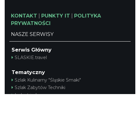
KONTAKT
|
PUNKTY IT
|
POLITYKA
PRYWATNOŚCI
NASZE SERWISY
Serwis Główny
SLASKIE.travel
Tematyczny
Szlak Kulinarny "Śląskie Smaki"
Szlak Zabytów Techniki
Industriada
Juromania
Śląskie z dzieckiem
Szlak Przyrody
Śląskie po zdrowie
Narty w Śląskim
Rowerem przez Śląskie