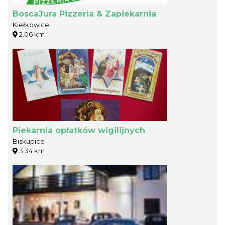
BoscaJura Pizzeria & Zapiekarnia
Kiełkowice
2.06 km
Piekarnia opłatków wigilijnych
Biskupice
3.34 km