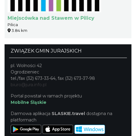
Miejscówka nad Stawem w Pilicy
Pilica
3.84 km
ZWIĄZEK GMIN JURAJSKICH
pl. Wolności 42
Ogrodzieniec
tel./fax (32) 673-33-64, fax (32) 673-37-98
biuro@jura.info.pl
Portal powstał w ramach projektu
Mobilne Śląskie
Darmowa aplikacja
SLASKIE.travel
dostępna na
platformach