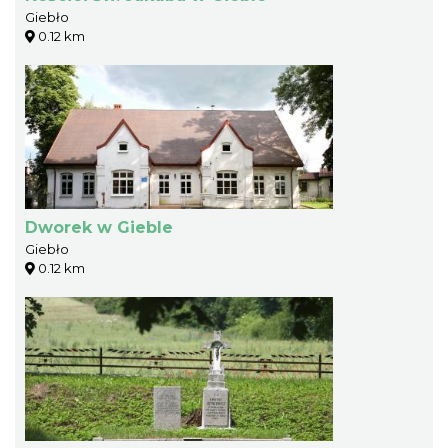
Giebło
0.12 km
Dworek w Gieble
Giebło
0.12 km