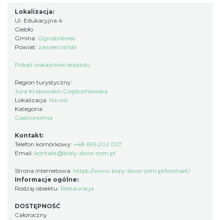
Lokalizacja:
Ul. Edukacyjna 4
Giebło
Gmina:
Ogrodzieniec
Powiat:
zawierciański
Pokaż wskazówki dojazdu
Region turystyczny:
Jura Krakowsko-Częstochowska
Lokalizacja:
Na wsi
Kategoria:
Gastronomia
Kontakt:
Telefon komórkowy:
+48 695 202 027
Email:
kontakt@bialy-dwor.com.pl
Strona internetowa:
https://www.bialy-dwor.com.pl/kontakt/
Informacje ogólne:
Rodzaj obiektu:
Restauracja
DOSTĘPNOŚĆ
Całoroczny