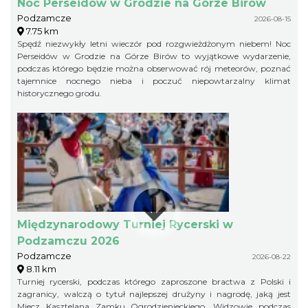
Noc Perseidów w Grodzie na Górze Birów
Podzamcze
2026-08-15
7.75 km
Spędź niezwykły letni wieczór pod rozgwieżdżonym niebem! Noc
Perseidów w Grodzie na Górze Birów to wyjątkowe wydarzenie,
podczas którego będzie można obserwować rój meteorów, poznać
tajemnice nocnego nieba i poczuć niepowtarzalny klimat
historycznego grodu.
Międzynarodowy Turniej Rycerski w
Podzamczu 2026
Podzamcze
2026-08-22
8.11 km
Turniej rycerski, podczas którego zaproszone bractwa z Polski i
zagranicy, walczą o tytuł najlepszej drużyny i nagrodę, jaką jest
Miecz Kasztelana Zamku Ogrodzienieckiego. Widzowie podczas