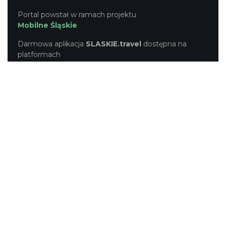
Portal powstał w ramach projektu
Mobilne Śląskie
Darmowa aplikacja
SLASKIE.travel
dostępna na
platformach
KONTAKT
|
PUNKTY IT
|
POLITYKA
PRYWATNOŚCI
NASZE SERWISY
Serwis Główny
SLASKIE.travel
Tematyczny
Szlak Kulinarny "Śląskie Smaki"
Szlak Zabytów Techniki