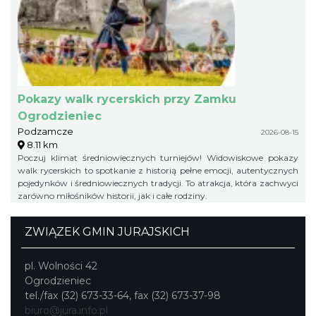
Pokazy walk rycerskich przy Zamku
Ogrodzieniec
Podzamcze
2026-08-15
8.11 km
Poczuj klimat średniowiecznych turniejów! Widowiskowe pokazy
walk rycerskich to spotkanie z historią pełne emocji, autentycznych
pojedynków i średniowiecznych tradycji. To atrakcja, która zachwyci
zarówno miłośników historii, jak i całe rodziny.
ZWIĄZEK GMIN JURAJSKICH
pl. Wolności 42
Ogrodzieniec
tel./fax (32) 673-33-64, fax (32) 673-37-98
biuro@jura.info.pl