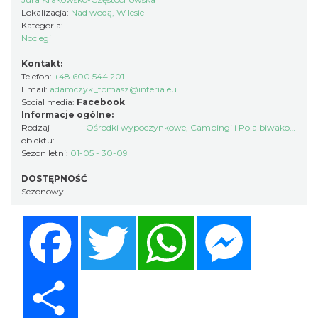
Lokalizacja:
Nad wodą, W lesie
Kategoria:
Noclegi
Kontakt:
Telefon:
+48 600 544 201
Email:
adamczyk_tomasz@interia.eu
Social media:
Facebook
Informacje ogólne:
Rodzaj
Ośrodki wypoczynkowe
,
Campingi i Pola biwakowe
obiektu:
Sezon letni:
01-05 - 30-09
DOSTĘPNOŚĆ
Sezonowy
Facebook
Twitter
WhatsApp
Messenger
Share