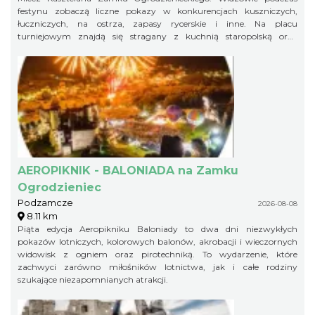
festynu zobaczą liczne pokazy w konkurencjach kuszniczych,
łuczniczych, na ostrza, zapasy rycerskie i inne. Na placu
turniejowym znajdą się stragany z kuchnią staropolską oraz
warsztaty rzemieślnicze.
AEROPIKNIK - BALONIADA na Zamku
Ogrodzieniec
Podzamcze
2026-08-08
8.11 km
Piąta edycja Aeropikniku Baloniady to dwa dni niezwykłych
pokazów lotniczych, kolorowych balonów, akrobacji i wieczornych
widowisk z ogniem oraz pirotechniką. To wydarzenie, które
zachwyci zarówno miłośników lotnictwa, jak i całe rodziny
szukające niezapomnianych atrakcji.