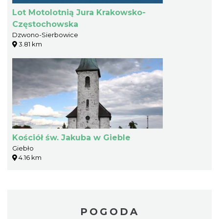
Lot Motolotnią Jura Krakowsko-
Częstochowska
Dzwono-Sierbowice
3.81 km
Kościół św. Jakuba w Gieble
Giebło
4.16 km
POGODA