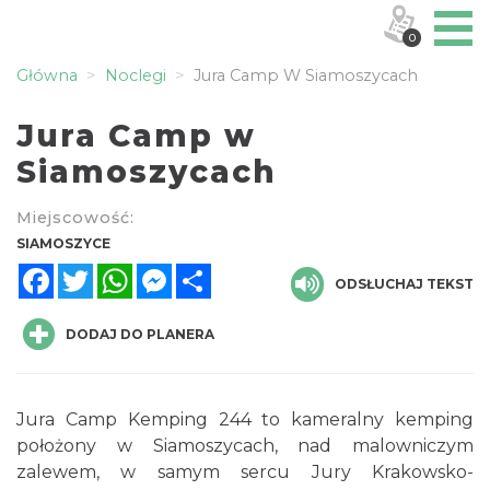
0
Główna
Noclegi
Jura Camp W Siamoszycach
Jura Camp w
Siamoszycach
Miejscowość:
SIAMOSZYCE
Facebook
Twitter
WhatsApp
Messenger
Share
ODSŁUCHAJ TEKST
DODAJ DO PLANERA
Jura Camp Kemping 244 to kameralny kemping
położony w Siamoszycach, nad malowniczym
zalewem, w samym sercu Jury Krakowsko-