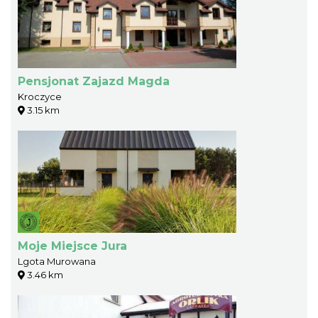
Pensjonat Zajazd Magda
Kroczyce
3.15 km
Moje Miejsce Jura
Lgota Murowana
3.46 km