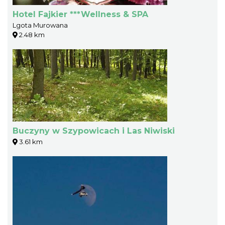
Hotel Fajkier ***Wellness & SPA
Lgota Murowana
2.48 km
Buczyny w Szypowicach i Las Niwiski
3.61 km