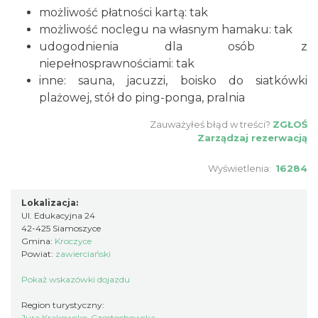
możliwość płatności kartą: tak
możliwość noclegu na własnym hamaku: tak
udogodnienia dla osób z
niepełnosprawnościami: tak
inne: sauna, jacuzzi, boisko do siatkówki
plażowej, stół do ping-ponga, pralnia
Zauważyłeś błąd w treści?
ZGŁOŚ
Zarządzaj rezerwacją
Wyświetlenia:
16284
Lokalizacja:
Ul. Edukacyjna 24
42-425 Siamoszyce
Gmina:
Kroczyce
Powiat:
zawierciański
Pokaż wskazówki dojazdu
Region turystyczny:
Jura Krakowsko-Częstochowska