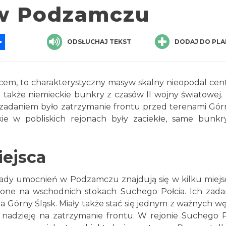
 w Podzamczu
App
ssenger
Share
ODSŁUCHAJ TEKST
DODAJ DO PLA
cem, to charakterystyczny masyw skalny nieopodal ce
 także niemieckie bunkry z czasów II wojny światowej. 
rej zadaniem było zatrzymanie frontu przed terenami Gó
kie w pobliskich rejonach były zaciekłe, same bunkr
iejsca
lady umocnień w Podzamczu znajdują się w kilku miejs
ożone na wschodnich stokach Suchego Połcia. Ich zad
a Górny Śląsk. Miały także stać się jednym z ważnych w
li nadzieję na zatrzymanie frontu. W rejonie Suchego P