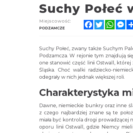
Suchy Połeć
Miejscowość:
Facebook
Twitter
Whats
Me
PODZAMCZE
Suchy Połeć, zwany także Suchym Pal
Podzamcza. W rejonie tym znajdują się
one stanowić część linii Ostwall, któ
Śląska. Choć walki radziecko-niemiec
odegrały w nich jednak większej roli.
Charakterystyka m
Dawne, niemieckie bunkry oraz inne ś
z czego najbardziej znane są te poł
miała być kontrola drogi prowadzącej n
oporu linii Ostwall, gdzie Niemcy mie