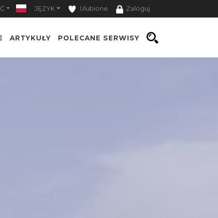
Ć
JĘZYK
Ulubione
Zaloguj
E
ARTYKUŁY
POLECANE SERWISY