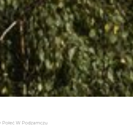
 Połeć W Podzamczu