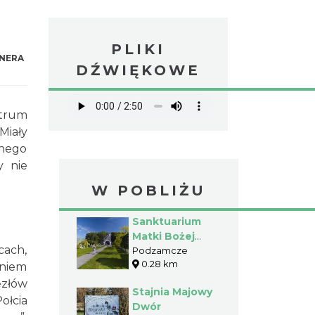
PLIKI
NERA
DŹWIĘKOWE
ntrum
Miały
rnego
y nie
W POBLIŻU
Sanktuarium
Matki Bożej
cach,
Skałkowej w
Podzamcze
0.28 km
Podzamczu
aniem
ęzłów
Stajnia Majowy
ołcia
Dwór