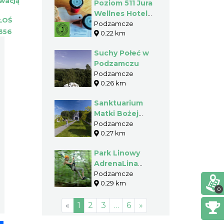
wacją
Poziom 511 Jura
Wellnes Hotel
ŁOŚ
& SPA -
Podzamcze
356
0.22 km
Przetwory i
słodkości 511:
Suchy Połeć w
Przetwory
Podzamczu
owocowo-
Podzamcze
warzywne,
0.26 km
wyroby
cukiernicze
Sanktuarium
Matki Bożej
Skałkowej w
Podzamcze
0.27 km
Podzamczu
Park Linowy
AdrenaLina
Podzamcze
Podzamcze
0.29 km
0
«
1
2
3
…
6
»