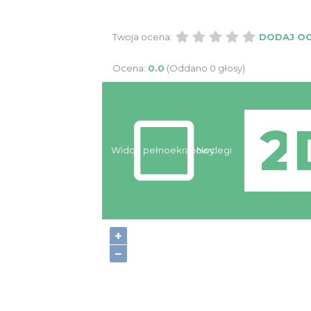
Twoja ocena:
DODAJ O
Ocena:
0.0
(Oddano 0 głosy)
Widok pełnoekranowy:
Noclegi
+
−