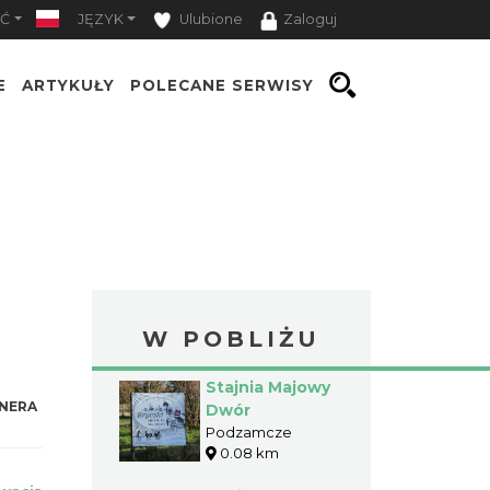
Ć
JĘZYK
Ulubione
Zaloguj
E
ARTYKUŁY
POLECANE SERWISY
W POBLIŻU
Stajnia Majowy
NERA
Dwór
Podzamcze
0.08 km