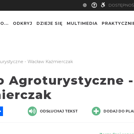
DOSTĘPNOŚ
O...
ODKRYJ
DZIEJE SIĘ
MULTIMEDIA
PRAKTYCZNI
rystyczne - Wacław Kaźmierczak
 Agroturystyczne -
ierczak
App
ssenger
Share
ODSŁUCHAJ TEKST
DODAJ DO PLA