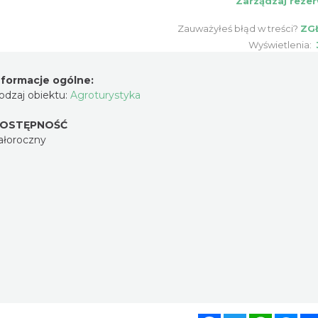
Zarządzaj rezer
Zauważyłeś błąd w treści?
ZG
Wyświetlenia:
nformacje ogólne:
odzaj obiektu:
Agroturystyka
OSTĘPNOŚĆ
ałoroczny