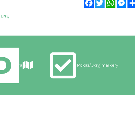
Facebook
Twitter
WhatsA
Mes
CENĘ
Trasy
Pokaż/Ukryj markery