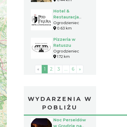
Hotel &
Restauracja
"Pod Figurą"
Ogrodzieniec
0.63 km
Pizzeria w
Ratuszu
Ogrodzieniec
1.72 km
«
1
2
3
…
6
»
WYDARZENIA W
POBLIŻU
Noc Perseidów
w Grodzie na