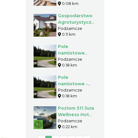
0.08 km
Zamek
Ogrodzieniec,
Gospodarstwo
Magdalena i
Agroturystyczne
Marcin
- Halina
Podzamcze
Wojciechowscy
0.11 km
Pilarczyk
Pole
namiotowe
Agata
Podzamcze
0.18 km
Makowska
Pole
namiotowe -
Agata
Podzamcze
0.18 km
Makowska
Poziom 511 Jura
Wellness Hotel
& Spa ****
Podzamcze
0.22 km