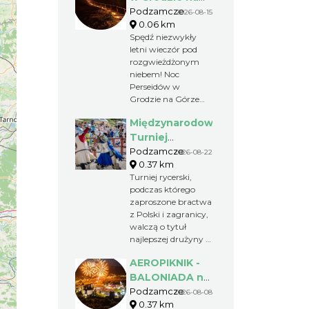
Górze Birów
Podzamcze
2026-08-15
0.06 km
Spędź niezwykły
letni wieczór pod
rozgwieżdżonym
niebem! Noc
Perseidów w
Grodzie na Górze
Birów to wyjątkowe
Międzynarodowy
wydarzenie, podczas
którego będzie
Turniej
można obserwować
Rycerski w
Podzamcze
2026-08-22
rój meteorów,
0.37 km
Podzamczu
poznać tajemnice
Turniej rycerski,
2026
nocnego nieba i
podczas którego
poczuć
zaproszone bractwa
niepowtarzalny
z Polski i zagranicy,
klimat
walczą o tytuł
historycznego
najlepszej drużyny i
grodu.
nagrodę, jaką jest
AEROPIKNIK -
Miecz Kasztelana
Zamku
BALONIADA na
Ogrodzienieckiego.
Zamku
Podzamcze
2026-08-08
Widzowie podczas
0.37 km
Ogrodzieniec