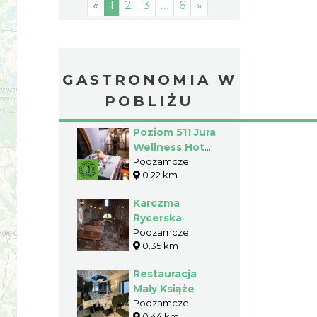
«
1
2
3
…
6
»
GASTRONOMIA W
POBLIŻU
Poziom 511 Jura
Wellness Hotel
& Spa ****-
Podzamcze
0.22 km
RESTAURACJA
Karczma
Rycerska
Podzamcze
0.35 km
Restauracja
Mały Książe
Podzamcze
0.44 km