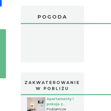
pp
senger
Share
POGODA
ZAKWATEROWANIE
W POBLIŻU
Apartamenty i
pokoje z
widokiem na
Podzamcze