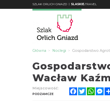
|
SZLAK ORLICH GNIAZD
SLASKIE.
TRAVEL
Główna
Noclegi
Gospodarstwo Agrotu
Gospodarstwo
Wacław Kaźm
Miejscowość:
Facebook
Twitter
Whats
Me
PODZAMCZE