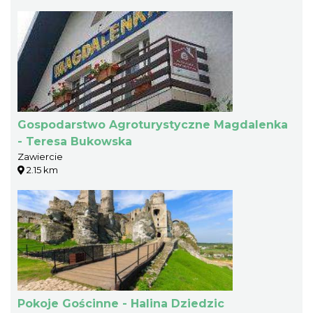
Gospodarstwo Agroturystyczne Magdalenka
- Teresa Bukowska
Zawiercie
2.15 km
Pokoje Gościnne - Halina Dziedzic