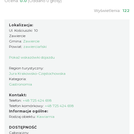
Ocena:
0.0
(Oddano 0 głosy)
Wyświetlenia:
122
Lokalizacja:
Ul. Kościuszki 10
Zawiercie
Gmina:
Zawiercie
Powiat:
zawierciański
Pokaż wskazówki dojazdu
Region turystyczny:
Jura Krakowsko-Częstochowska
Kategoria:
Gastronomia
Kontakt:
Telefon:
+48 725 424 698
Telefon komórkowy:
+48 725 424 698
Informacje ogólne:
Rodzaj obiektu:
Kawiarnia
DOSTĘPNOŚĆ
Całoroczny