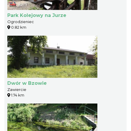
Park Kolejowy na Jurze
Ogrodzieniec
0.82 km
Dwór w Bzowie
Zawiercie
1.74 km