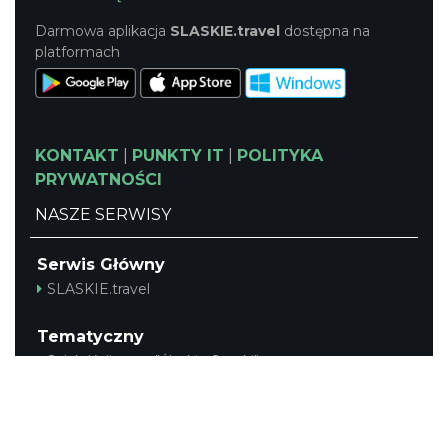
Darmowa aplikacja
SLASKIE.travel
dostępna na
platformach
KONTAKT
|
PUNKTY IT
|
POLITYKA
PRYWATNOŚCI
NASZE SERWISY
Serwis Główny
SLASKIE.travel
Tematyczny
Szlak Kulinarny "Śląskie Smaki"
Szlak Zabytów Techniki
Industriada
Juromania