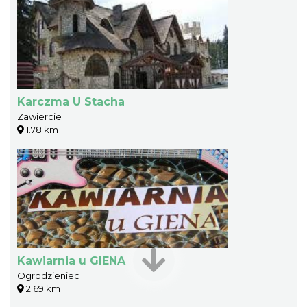
Karczma U Stacha
Zawiercie
1.78 km
Kawiarnia u GIENA
Ogrodzieniec
2.69 km