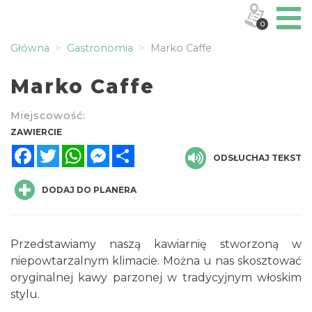
0
Główna
Gastronomia
Marko Caffe
Marko Caffe
Miejscowość:
ZAWIERCIE
Facebook
Twitter
WhatsApp
Messenger
Share
ODSŁUCHAJ TEKST
DODAJ DO PLANERA
Przedstawiamy naszą kawiarnię stworzoną w
niepowtarzalnym klimacie. Można u nas skosztować
oryginalnej kawy parzonej w tradycyjnym włoskim
stylu.