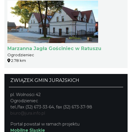
Marzanna Jagła Gościniec w Ratuszu
Ogrodzieniec
2.78 km
ZWIĄZEK GMIN JURAJSKICH
pl. Wolności 42
Ogrodzieniec
tel./fax (32) 673-33-64, fax (32) 673-37-98
biuro@jura.info.pl
Portal powstał w ramach projektu
Mobilne Śląskie