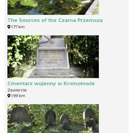
The Sources of the Czarna Przemsza
1.77 km
Cmentarz wojenny w Kromołowie
Zawiercie
1.99 km