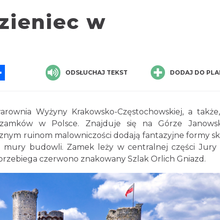
zieniec w
App
ssenger
Share
ODSŁUCHAJ TEKST
DODAJ DO PLA
arownia Wyżyny Krakowsko-Częstochowskiej, a także
ch zamków w Polsce. Znajduje się na Górze Janows
znym ruinom malowniczości dodają fantazyjne formy sk
mury budowli. Zamek leży w centralnej części Jury i
przebiega czerwono znakowany Szlak Orlich Gniazd.