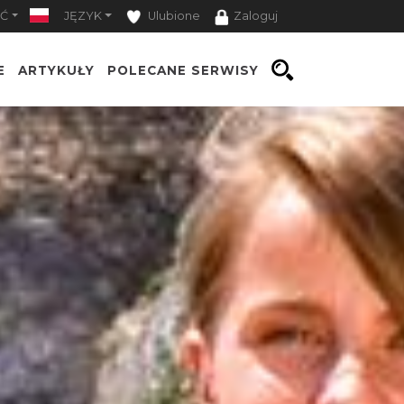
Ć
JĘZYK
Ulubione
Zaloguj
E
ARTYKUŁY
POLECANE SERWISY