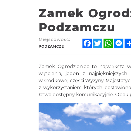
Zamek Ogrod
Podzamczu
Miejscowość:
Facebook
Twitter
Whats
Me
PODZAMCZE
Zamek Ogrodzieniec to największa w
wątpienia, jeden z najpiękniejszy
w środkowej części Wyżyny. Majestatyc
z wykorzystaniem których postawiono 
łatwo dostępny komunikacyjnie. Obok 