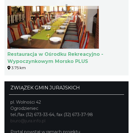
Restauracja w Ośrodku Rekreacyjno -
Wypoczynkowym Morsko PLUS
3.75 km
ZWIĄZEK GMIN JURAJSKICH
pl. Wolności 42
Ogrodzieniec
tel./fax (32) 673-33-64, fax (32) 673-37-98
biuro@jura.info.pl
Portal powstał w ramach projektu