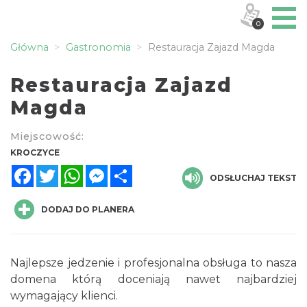
0
Główna
Gastronomia
Restauracja Zajazd Magda
Restauracja Zajazd
Magda
Miejscowość:
KROCZYCE
Facebook
Twitter
WhatsApp
Messenger
Share
ODSŁUCHAJ TEKST
DODAJ DO PLANERA
Najlepsze jedzenie i profesjonalna obsługa to nasza
domena którą doceniają nawet najbardziej
wymagający klienci.