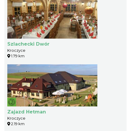
Szlachecki Dwór
Kroczyce
1.79 km
Zajazd Hetman
Kroczyce
2.19 km