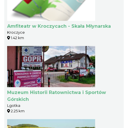
Amfiteatr w Kroczycach - Skała Młynarska
Kroczyce
1.42 km
Muzeum Historii Ratownictwa i Sportów
Górskich
Lgotka
2.25 km