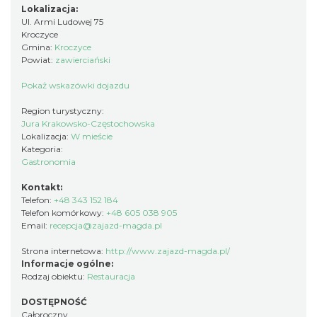
Lokalizacja:
Ul. Armi Ludowej 75
Kroczyce
Gmina:
Kroczyce
Powiat:
zawierciański
Pokaż wskazówki dojazdu
Region turystyczny:
Jura Krakowsko-Częstochowska
Lokalizacja:
W mieście
Kategoria:
Gastronomia
Kontakt:
Telefon:
+48 343 152 184
Telefon komórkowy:
+48 605 038 905
Email:
recepcja@zajazd-magda.pl
Strona internetowa:
http://www.zajazd-magda.pl/
Informacje ogólne:
Rodzaj obiektu:
Restauracja
DOSTĘPNOŚĆ
Całoroczny