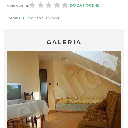
Twoja ocena:
DODAJ OCENĘ
Ocena:
0.0
(Oddano 0 głosy)
GALERIA