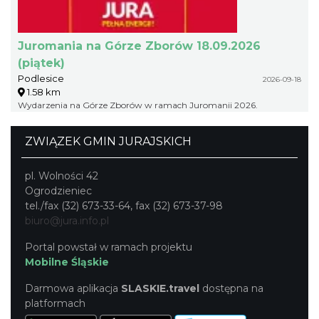
Juromania na Górze Zborów 18.09.2026
(piątek)
Podlesice
2026-09-18
1.58 km
Wydarzenia na Górze Zborów w ramach Juromanii 2026.
ZWIĄZEK GMIN JURAJSKICH
pl. Wolności 42
Ogrodzieniec
tel./fax (32) 673-33-64, fax (32) 673-37-98
biuro@jura.info.pl
Portal powstał w ramach projektu
Mobilne Śląskie
Darmowa aplikacja
SLASKIE.travel
dostępna na
platformach