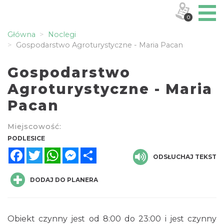
0
Główna
Noclegi
Gospodarstwo Agroturystyczne - Maria Pacan
Gospodarstwo
Agroturystyczne - Maria
Pacan
Miejscowość:
PODLESICE
Facebook
Twitter
WhatsApp
Messenger
Share
ODSŁUCHAJ TEKST
DODAJ DO PLANERA
Obiekt czynny jest od 8:00 do 23:00 i jest czynny