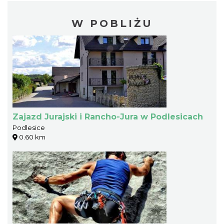
W POBLIŻU
Zajazd Jurajski i Rancho-Jura w Podlesicach
Podlesice
0.60 km