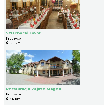
Szlachecki Dwór
Kroczyce
1.70 km
Restauracja Zajazd Magda
Kroczyce
3.17 km