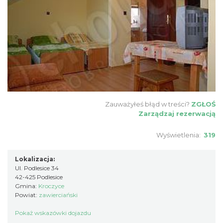
Zauważyłeś błąd w treści?
ZGŁOŚ
Zarządzaj rezerwacją
Wyświetlenia:
319
Lokalizacja:
Ul. Podlesice 34
42-425 Podlesice
Gmina:
Kroczyce
Powiat:
zawierciański
Pokaż wskazówki dojazdu