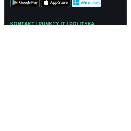
KONTAKT
|
PUNKTY IT
|
POLITYKA
PRYWATNOŚCI
NASZE SERWISY
Serwis Główny
SLASKIE.travel
Tematyczny
Szlak Kulinarny "Śląskie Smaki"
Szlak Zabytów Techniki
Industriada
Juromania
Śląskie z dzieckiem
Szlak Przyrody
Śląskie po zdrowie