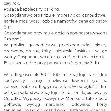
cały rok.
Posiada bezpieczny parking.
Gospodarstwo organizuje imprezy okolicznościowe.
Istnieje możliwość rozbicia namiotów, cena od osoby
8 zł.
Gospodarstwo przyjmuje gości niepełnosprawnych (
6 miejsc ).
W pobliżu gospodarstwa przebiega szlak pieszy:
czerwony, czarny, żółty i niebieski. Jaskinia - wstęp
wolny. Gospodarstwo oferuje zniżkę dla dzieci do lat
15 a także zniżkę przy pobycie dłuższym niż 7 dni.
W odległości ok 50 - 100 m znajduje się sklep
spożywczy. Istnieje możliwość łowienia ryb na
zalewie Dzibice odległym o 1,5 km. W odległości 1 km
od gospodarstwa znajduje sie basen kąpielowy w
Ośrodku Wypoczynkowym w Morsku a także pole
golfowe, wyciąg narciarski, lodowisko, korty
tenisowe, boisko do koszykówki i siatkówki. Siłownia i