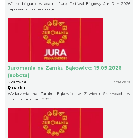
Wielkie bieganie wraca na Jurę! Festiwal Biegowy JuraRun 2026
zapowiada mocne emocje!
Juromania na Zamku Bąkowiec: 19.09.2026
(sobota)
Skarżyce
2026-09-19
1.40 km
Wydarzenia na Zamku Bąkowiec w Zawierciu-Skarżycach w
ramach Juromanii 2026.