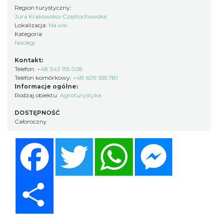
Region turystyczny:
Jura Krakowsko-Częstochowska
Lokalizacja:
Na wsi
Kategoria:
Noclegi
Kontakt:
Telefon:
+48 343 155 028
Telefon komórkowy:
+48 609 555 781
Informacje ogólne:
Rodzaj obiektu:
Agroturystyka
DOSTĘPNOŚĆ
Całoroczny
Facebook
Twitter
WhatsApp
Messenger
Share