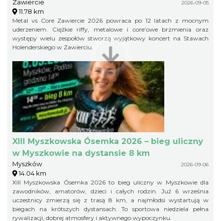
Zawiercie
2026-09-05
11.78 km
Metal vs Core Zawiercie 2026 powraca po 12 latach z mocnym
uderzeniem. Ciężkie riffy, metalowe i core’owe brzmienia oraz
występy wielu zespołów stworzą wyjątkowy koncert na Stawach
Holenderskiego w Zawierciu.
XIII Myszkowska Ósemka 2026 – bieg uliczny
w Myszkowie na dystansie 8 km
Myszków
2026-09-06
14.04 km
XIII Myszkowska Ósemka 2026 to bieg uliczny w Myszkowie dla
zawodników, amatorów, dzieci i całych rodzin. Już 6 września
uczestnicy zmierzą się z trasą 8 km, a najmłodsi wystartują w
biegach na krótszych dystansach. To sportowa niedziela pełna
rywalizacji, dobrej atmosfery i aktywnego wypoczynku.