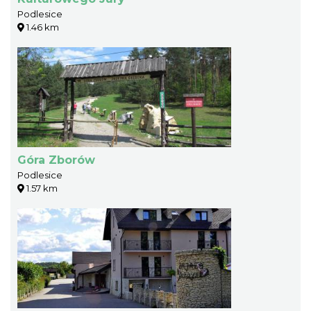
Podlesice
1.46 km
Góra Zborów
Podlesice
1.57 km