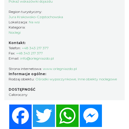
Pokaż wskazówki dojazdu
Region turystyczny:
Jura Krakowsko-Częstochowska
Lokalizacja:
Na wsi
Kategoria:
Noclegi
Kontakt:
Telefon:
+48 343 217 377
Fax:
+48 343 217 377
Email:
info@orlegniazdo.pl
Strona internetowa:
www.orlegniazdo.pl
Informacje ogólne:
Rodzaj obiektu:
Ośrodki wypoczynkowe
,
Inne obiekty noclegowe
DOSTĘPNOŚĆ
Całoroczny
Facebook
Twitter
WhatsApp
Messenger