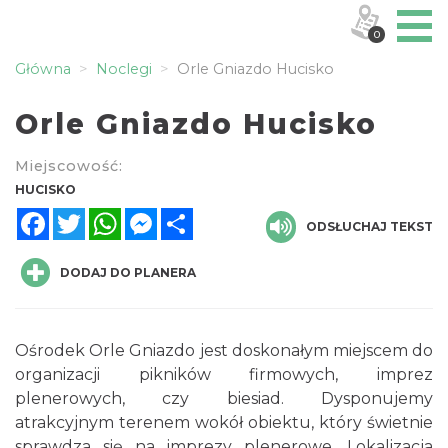
0
Główna
Noclegi
Orle Gniazdo Hucisko
Orle Gniazdo Hucisko
Miejscowość:
HUCISKO
Facebook
Twitter
WhatsApp
Messenger
Share
ODSŁUCHAJ TEKST
DODAJ DO PLANERA
Ośrodek Orle Gniazdo jest doskonałym miejscem do
organizacji pikników firmowych, imprez
plenerowych, czy biesiad. Dysponujemy
atrakcyjnym terenem wokół obiektu, który świetnie
sprawdza się na imprezy plenerowe. Lokalizacja