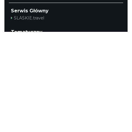
Serwis Główny
SLASKIE.travel
Tematyczny
Szlak Kulinarny "Śląskie Smaki"
Szlak Zabytów Techniki
Industriada
Juromania
Śląskie z dzieckiem
Szlak Przyrody
Śląskie po zdrowie
Narty w Śląskim
Rowerem przez Śląskie
Kajakiem przez Śląskie
Regionalny
Beskidy
Śląsk Cieszyński
Jura Krakowsko-Częstochowska