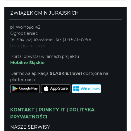
ZWIĄZEK GMIN JURAJSKICH
pl. Wolności 42
Ogrodzieniec
tel./fax (32) 673-33-64, fax (32) 673-37-98
biuro@jura.info.pl
Portal powstał w ramach projektu
Mobilne Śląskie
Darmowa aplikacja
SLASKIE.travel
dostępna na
platformach
KONTAKT
|
PUNKTY IT
|
POLITYKA
PRYWATNOŚCI
NASZE SERWISY