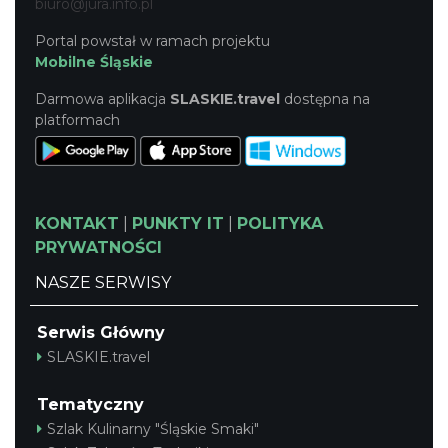
biuro@jura.info.pl
Portal powstał w ramach projektu
Mobilne Śląskie
Darmowa aplikacja
SLASKIE.travel
dostępna na
platformach
KONTAKT
|
PUNKTY IT
|
POLITYKA
PRYWATNOŚCI
NASZE SERWISY
Serwis Główny
SLASKIE.travel
Tematyczny
Szlak Kulinarny "Śląskie Smaki"