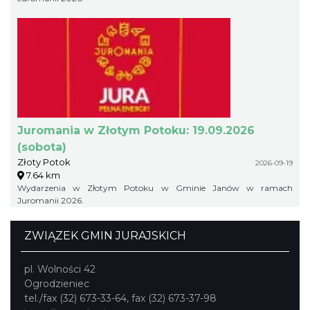
Juromania w Złotym Potoku: 19.09.2026
(sobota)
Złoty Potok
2026-09-19
7.64 km
Wydarzenia w Złotym Potoku w Gminie Janów w ramach
Juromanii 2026.
ZWIĄZEK GMIN JURAJSKICH
pl. Wolności 42
Ogrodzieniec
tel./fax (32) 673-33-64, fax (32) 673-37-98