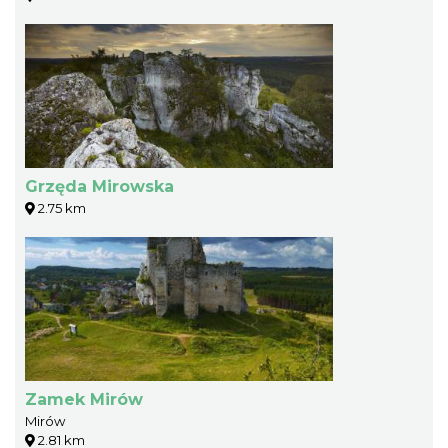
Grzęda Mirowska
2.75 km
Zamek Mirów
Mirów
2.81 km