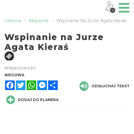
0
Główna
Aktywnie
Wspinanie Na Jurze Agata Kieraś
Wspinanie na Jurze
Agata Kieraś
Miejscowość:
NIEGOWA
Facebook
Twitter
WhatsApp
Messenger
Share
ODSŁUCHAJ TEKST
DODAJ DO PLANERA