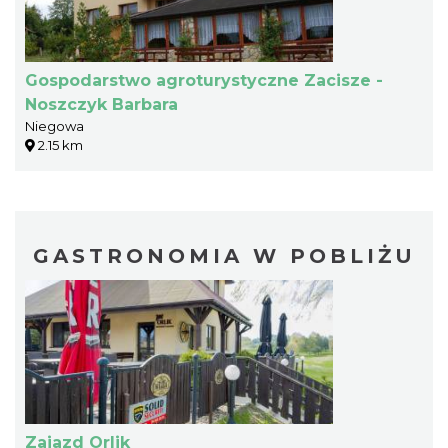
Gospodarstwo agroturystyczne Zacisze -
Noszczyk Barbara
Niegowa
2.15 km
GASTRONOMIA W POBLIŻU
Zajazd Orlik