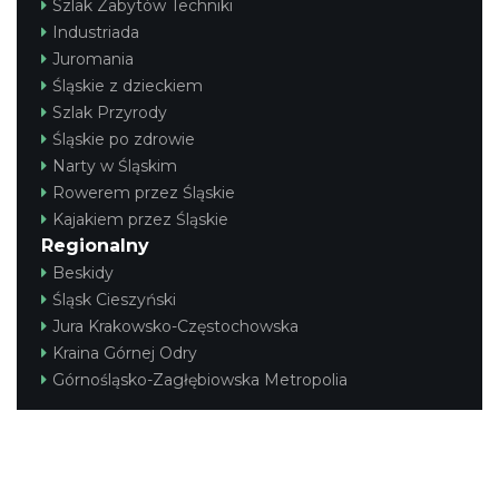
Szlak Zabytów Techniki
Industriada
Juromania
Śląskie z dzieckiem
Szlak Przyrody
Śląskie po zdrowie
Narty w Śląskim
Rowerem przez Śląskie
Kajakiem przez Śląskie
Regionalny
Beskidy
Śląsk Cieszyński
Jura Krakowsko-Częstochowska
Kraina Górnej Odry
Górnośląsko-Zagłębiowska Metropolia