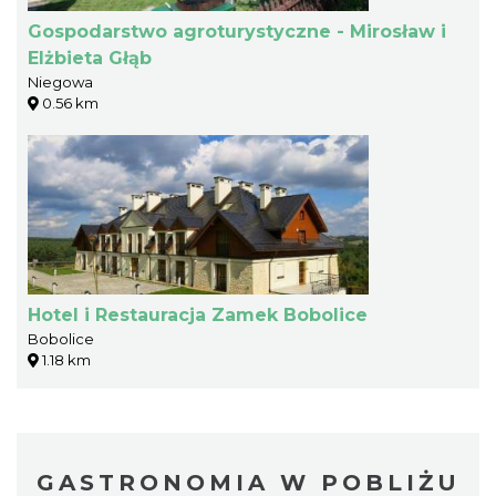
Gospodarstwo agroturystyczne - Mirosław i
Elżbieta Głąb
Niegowa
0.56 km
Hotel i Restauracja Zamek Bobolice
Bobolice
1.18 km
GASTRONOMIA W POBLIŻU