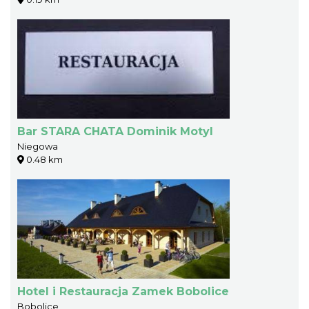
Bar STARA CHATA Dominik Motyl
Niegowa
0.48 km
Hotel i Restauracja Zamek Bobolice
Bobolice