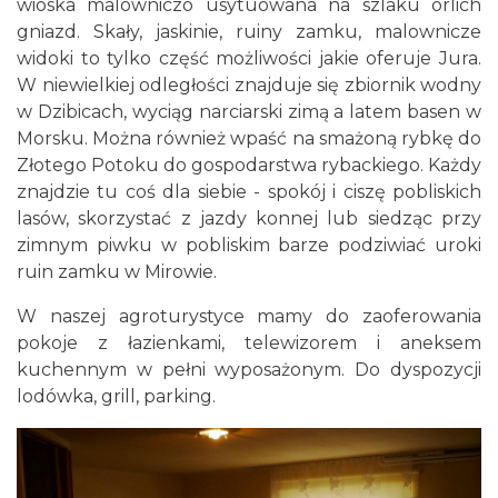
wioska malowniczo usytuowana na szlaku orlich
gniazd. Skały, jaskinie, ruiny zamku, malownicze
widoki to tylko część możliwości jakie oferuje Jura.
W niewielkiej odległości znajduje się zbiornik wodny
w Dzibicach, wyciąg narciarski zimą a latem basen w
Morsku. Można również wpaść na smażoną rybkę do
Złotego Potoku do gospodarstwa rybackiego. Każdy
znajdzie tu coś dla siebie - spokój i ciszę pobliskich
lasów, skorzystać z jazdy konnej lub siedząc przy
zimnym piwku w pobliskim barze podziwiać uroki
ruin zamku w Mirowie.
W naszej agroturystyce mamy do zaoferowania
pokoje z łazienkami, telewizorem i aneksem
kuchennym w pełni wyposażonym. Do dyspozycji
lodówka, grill, parking.