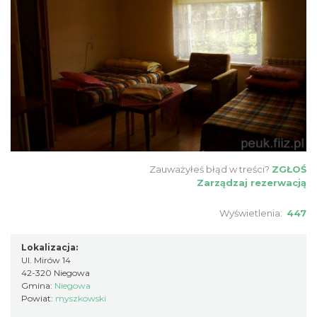
Zauważyłeś błąd w treści?
ZGŁOŚ
Zarządzaj rezerwacją
Wyświetlenia:
447
Lokalizacja:
Ul. Mirów 14
42-320 Niegowa
Gmina:
Niegowa
Powiat:
myszkowski