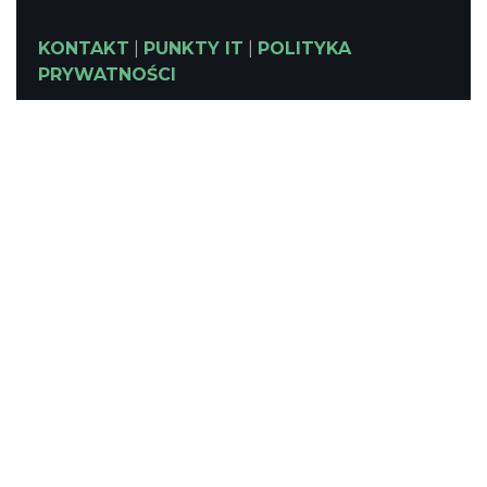
KONTAKT
|
PUNKTY IT
|
POLITYKA
PRYWATNOŚCI
NASZE SERWISY
Serwis Główny
SLASKIE.travel
Tematyczny
Szlak Kulinarny "Śląskie Smaki"
Szlak Zabytów Techniki
Industriada
Juromania
Śląskie z dzieckiem
Szlak Przyrody
Śląskie po zdrowie
Narty w Śląskim
Rowerem przez Śląskie