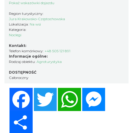
Pokaż wskazówki dojazdu
Region turystyczny:
Jura Krakowsko-Częstochowska
Lokalizacja:
Na wsi
Kategoria:
Noclegi
Kontakt:
Telefon komórkowy:
+48 505 121 891
Informacje ogólne:
Rodzaj obiektu:
Agroturystyka
DOSTĘPNOŚĆ
Całoroczny
Facebook
Twitter
WhatsApp
Messenger
Share