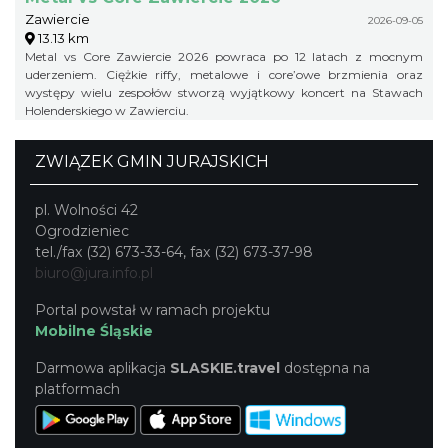
Zawiercie
2026-09-05
13.13 km
Metal vs Core Zawiercie 2026 powraca po 12 latach z mocnym
uderzeniem. Ciężkie riffy, metalowe i core’owe brzmienia oraz
występy wielu zespołów stworzą wyjątkowy koncert na Stawach
Holenderskiego w Zawierciu.
ZWIĄZEK GMIN JURAJSKICH
pl. Wolności 42
Ogrodzieniec
tel./fax (32) 673-33-64, fax (32) 673-37-98
biuro@jura.info.pl
Portal powstał w ramach projektu
Mobilne Śląskie
Darmowa aplikacja
SLASKIE.travel
dostępna na
platformach