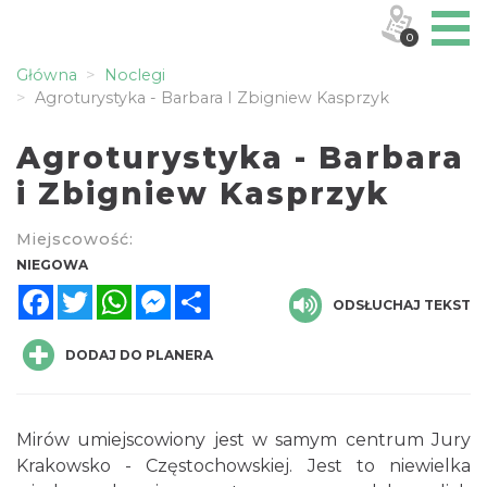
0
Główna
Noclegi
Agroturystyka - Barbara I Zbigniew Kasprzyk
Agroturystyka - Barbara
i Zbigniew Kasprzyk
Miejscowość:
NIEGOWA
Facebook
Twitter
WhatsApp
Messenger
Share
ODSŁUCHAJ TEKST
DODAJ DO PLANERA
Mirów umiejscowiony jest w samym centrum Jury
Krakowsko - Częstochowskiej. Jest to niewielka