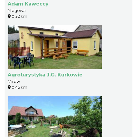
Adam Kaweccy
Niegowa
0.32 km
Agroturystyka J.G. Kurkowie
Mirów
0.45 km