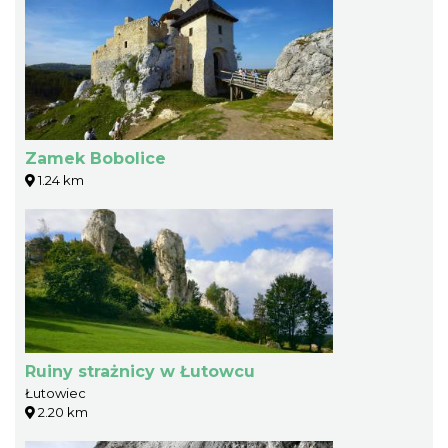
Zamek Bobolice
1.24 km
Ruiny strażnicy w Łutowcu
Łutowiec
2.20 km