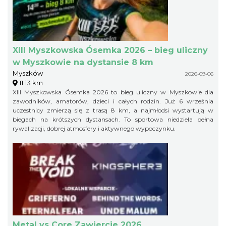
XIII Myszkowska Ósemka 2026 – bieg uliczny
w Myszkowie na dystansie 8 km
Myszków
2026-09-06
11.13 km
XIII Myszkowska Ósemka 2026 to bieg uliczny w Myszkowie dla
zawodników, amatorów, dzieci i całych rodzin. Już 6 września
uczestnicy zmierzą się z trasą 8 km, a najmłodsi wystartują w
biegach na krótszych dystansach. To sportowa niedziela pełna
rywalizacji, dobrej atmosfery i aktywnego wypoczynku.
Metal vs Core Zawiercie 2026