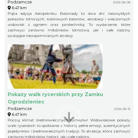
Podzamcze
2026-08-08
6.47 km
Piąta edycja Aeropikniku Baloniady to dwa dni niezwykłych
pokazów lotniczych, kolorowych balonów, akrobacji i wieczornych
widowisk z ogniem oraz pirotechniką. To wydarzenie, które
zachwyci zarówno miłośników lotnictwa, jak i całe rodziny
szukające niezapomnianych atrakcji.
Pokazy walk rycerskich przy Zamku
Ogrodzieniec
Podzamcze
2026-08-15
6.47 km
Poczuj klimat średniowiecznych turniejów! Widowiskowe pokazy
walk rycerskich to spotkanie z historią pełne emocji, autentycznych
pojedynków i średniowiecznych tradycji. To atrakcja, która zachwyci
zarówno miłośników historii, jak i całe rodziny.