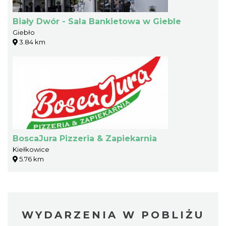
Biały Dwór - Sala Bankietowa w Gieble
Giebło
3.84 km
BoscaJura Pizzeria & Zapiekarnia
Kiełkowice
5.76 km
WYDARZENIA W POBLIŻU