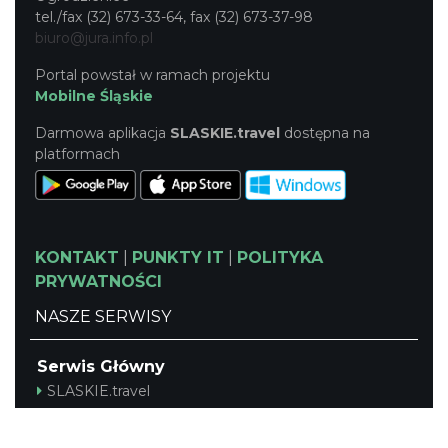
tel./fax (32) 673-33-64, fax (32) 673-37-98
biuro@jura.info.pl
Portal powstał w ramach projektu
Mobilne Śląskie
Darmowa aplikacja
SLASKIE.travel
dostępna na
platformach
KONTAKT
|
PUNKTY IT
|
POLITYKA
PRYWATNOŚCI
NASZE SERWISY
Serwis Główny
SLASKIE.travel
Tematyczny