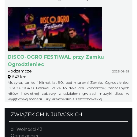
DISCO-OGRO FESTIWAL przy Zamku
Ogrodzieniec
Podzamcze
2026-08-28
6.47 km
Muzyka, taniec i klimat lat 90. pod murami Zamku Ogrodzieniec!
DISCO-OGRO Festival 2026 to dwa dni koncertów, tanecznych
hitów i świetnej zabawy z udziałem gwiazd muzyki disco w
wyjątkowej scenerii Jury Krakowsko-Częstochowskiej.
ZWIĄZEK GMIN JURAJSKICH
pl. Wolności 42
Ogrodzieniec