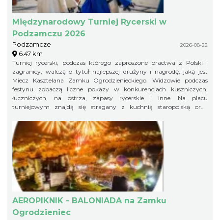
Międzynarodowy Turniej Rycerski w
Podzamczu 2026
Podzamcze
2026-08-22
6.47 km
Turniej rycerski, podczas którego zaproszone bractwa z Polski i
zagranicy, walczą o tytuł najlepszej drużyny i nagrodę, jaką jest
Miecz Kasztelana Zamku Ogrodzienieckiego. Widzowie podczas
festynu zobaczą liczne pokazy w konkurencjach kuszniczych,
łuczniczych, na ostrza, zapasy rycerskie i inne. Na placu
turniejowym znajdą się stragany z kuchnią staropolską oraz
warsztaty rzemieślnicze.
AEROPIKNIK - BALONIADA na Zamku
Ogrodzieniec