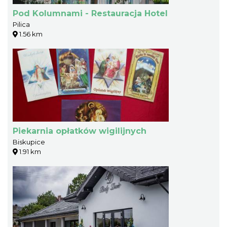
Pod Kolumnami - Restauracja Hotel
Pilica
1.56 km
Piekarnia opłatków wigilijnych
Biskupice
1.91 km