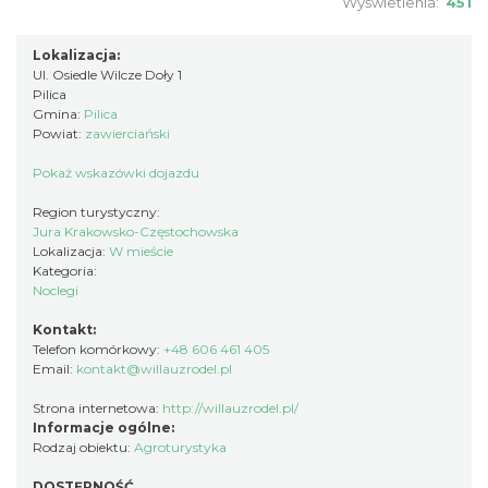
Wyświetlenia:
451
Lokalizacja:
Ul. Osiedle Wilcze Doły 1
Pilica
Gmina:
Pilica
Powiat:
zawierciański
Pokaż wskazówki dojazdu
Region turystyczny:
Jura Krakowsko-Częstochowska
Lokalizacja:
W mieście
Kategoria:
Noclegi
Kontakt:
Telefon komórkowy:
+48 606 461 405
Email:
kontakt@willauzrodel.pl
Strona internetowa:
http://willauzrodel.pl/
Informacje ogólne:
Rodzaj obiektu:
Agroturystyka
DOSTĘPNOŚĆ