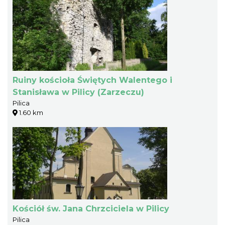
Ruiny kościoła Świętych Walentego i
Stanisława w Pilicy (Zarzeczu)
Pilica
1.60 km
Kościół św. Jana Chrzciciela w Pilicy
Pilica