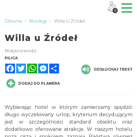
0
Główna
Noclegi
Willa U Źródeł
Willa u Źródeł
Miejscowość:
PILICA
Facebook
Twitter
WhatsApp
Messenger
Share
ODSŁUCHAJ TEKST
DODAJ DO PLANERA
Wybierając hotel w którym zamierzamy spędzić
długo wyczekiwany urlop, kryterium decydującym
jest w szczególności standard obiektu oraz
dodatkowo oferowane atrakcje. W naszym hotelu
poza ciszą i spokojem zaznają Państwa również