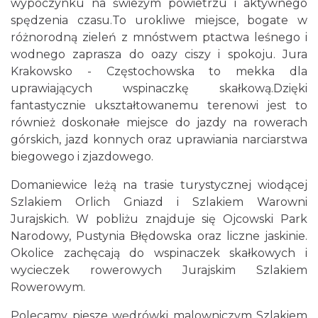
wypoczynku na świeżym powietrzu i aktywnego
spędzenia czasu.To urokliwe miejsce, bogate w
różnorodną zieleń z mnóstwem ptactwa leśnego i
wodnego zaprasza do oazy ciszy i spokoju. Jura
Krakowsko - Częstochowska to mekka dla
uprawiających wspinaczkę skałkową.Dzięki
fantastycznie ukształtowanemu terenowi jest to
również doskonałe miejsce do jazdy na rowerach
górskich, jazd konnych oraz uprawiania narciarstwa
biegowego i zjazdowego.
Domaniewice leżą na trasie turystycznej wiodącej
Szlakiem Orlich Gniazd i Szlakiem Warowni
Jurajskich. W pobliżu znajduje się Ojcowski Park
Narodowy, Pustynia Błędowska oraz liczne jaskinie.
Okolice zachęcają do wspinaczek skałkowych i
wycieczek rowerowych Jurajskim Szlakiem
Rowerowym.
Polecamy piesze wędrówki malowniczym Szlakiem