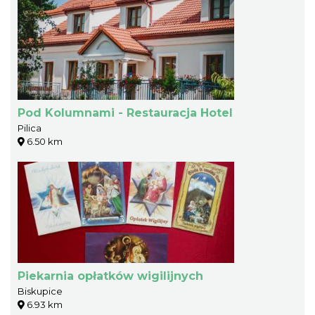
Pod Kolumnami - Restauracja Hotel
Pilica
6.50 km
Piekarnia opłatków wigilijnych
Biskupice
6.93 km