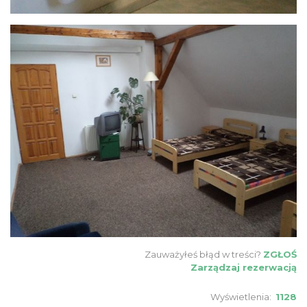
Zauważyłeś błąd w treści?
ZGŁOŚ
Zarządzaj rezerwacją
Wyświetlenia:
1128