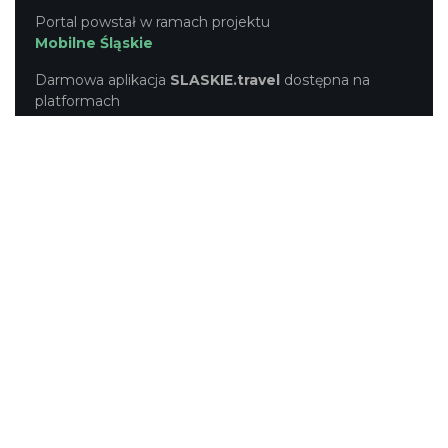
Portal powstał w ramach projektu
Mobilne Śląskie
Darmowa aplikacja
SLASKIE.travel
dostępna na
platformach
KONTAKT
|
PUNKTY IT
|
POLITYKA
PRYWATNOŚCI
NASZE SERWISY
Serwis Główny
SLASKIE.travel
Tematyczny
Szlak Kulinarny "Śląskie Smaki"
Szlak Zabytów Techniki