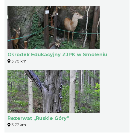
Ośrodek Edukacyjny ZJPK w Smoleniu
3.70 km
Rezerwat „Ruskie Góry”
3.77 km