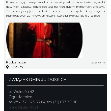
Przekraczając mury zamku, uczestnicy wkroczą w świat legend i
dawnych czasów, gdzie czekają na nich duchy minionych wieków.
To emocjonująca podróż pośród mrocznych korytarzy i
intrygujących zamkowych historii, które przyprawiają o dreszcze.
Podzamcze
2026-08-14
10.22 km
ZWIĄZEK GMIN JURAJSKICH
pl. Wolności 42
Ogrodzieniec
tel./fax (32) 673-33-64, fax (32) 673-37-98
biuro@jura.info.pl