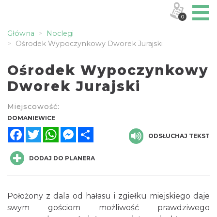
0
Główna
Noclegi
Ośrodek Wypoczynkowy Dworek Jurajski
Ośrodek Wypoczynkowy
Dworek Jurajski
Miejscowość:
DOMANIEWICE
Facebook
Twitter
WhatsApp
Messenger
Share
ODSŁUCHAJ TEKST
DODAJ DO PLANERA
Położony z dala od hałasu i zgiełku miejskiego daje
swym gościom możliwość prawdziwego