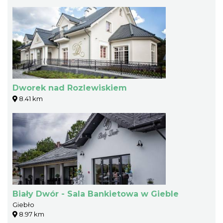
Dworek nad Rozlewiskiem
8.41 km
Biały Dwór - Sala Bankietowa w Gieble
Giebło
8.97 km