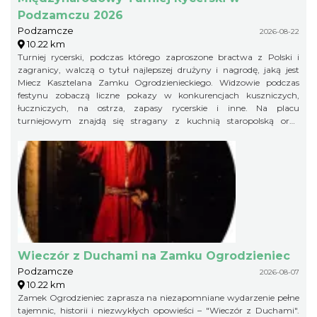
Podzamczu 2026
Podzamcze
2026-08-22
10.22 km
Turniej rycerski, podczas którego zaproszone bractwa z Polski i
zagranicy, walczą o tytuł najlepszej drużyny i nagrodę, jaką jest
Miecz Kasztelana Zamku Ogrodzienieckiego. Widzowie podczas
festynu zobaczą liczne pokazy w konkurencjach kuszniczych,
łuczniczych, na ostrza, zapasy rycerskie i inne. Na placu
turniejowym znajdą się stragany z kuchnią staropolską oraz
warsztaty rzemieślnicze.
Wieczór z Duchami na Zamku Ogrodzieniec
Podzamcze
2026-08-07
10.22 km
Zamek Ogrodzieniec zaprasza na niezapomniane wydarzenie pełne
tajemnic, historii i niezwykłych opowieści – "Wieczór z Duchami".