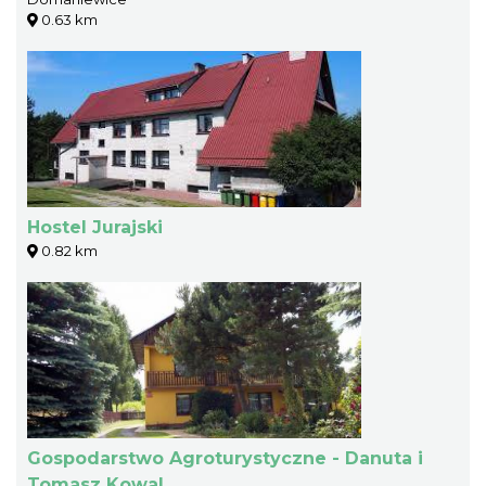
0.63 km
Hostel Jurajski
0.82 km
Gospodarstwo Agroturystyczne - Danuta i
Tomasz Kowal