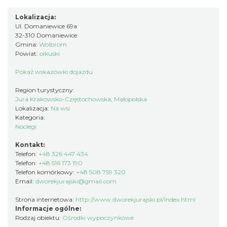
Lokalizacja:
Ul. Domaniewice 69a
32-310 Domaniewice
Gmina:
Wolbrom
Powiat:
olkuski
Pokaż wskazówki dojazdu
Region turystyczny:
Jura Krakowsko-Częstochowska, Małopolska
Lokalizacja:
Na wsi
Kategoria:
Noclegi
Kontakt:
Telefon:
+48 326 447 434
Telefon:
+48 516 173 190
Telefon komórkowy:
+48 508 759 320
Email:
dworekjurajski@gmail.com
Strona internetowa:
http://www.dworekjurajski.pl/index.html
Informacje ogólne:
Rodzaj obiektu:
Ośrodki wypoczynkowe