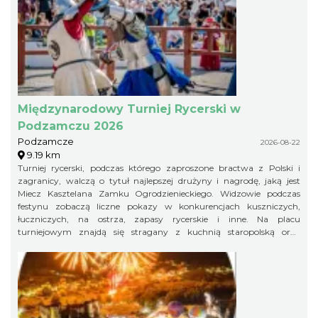
Międzynarodowy Turniej Rycerski w
Podzamczu 2026
Podzamcze
2026-08-22
9.19 km
Turniej rycerski, podczas którego zaproszone bractwa z Polski i
zagranicy, walczą o tytuł najlepszej drużyny i nagrodę, jaką jest
Miecz Kasztelana Zamku Ogrodzienieckiego. Widzowie podczas
festynu zobaczą liczne pokazy w konkurencjach kuszniczych,
łuczniczych, na ostrza, zapasy rycerskie i inne. Na placu
turniejowym znajdą się stragany z kuchnią staropolską oraz
warsztaty rzemieślnicze.