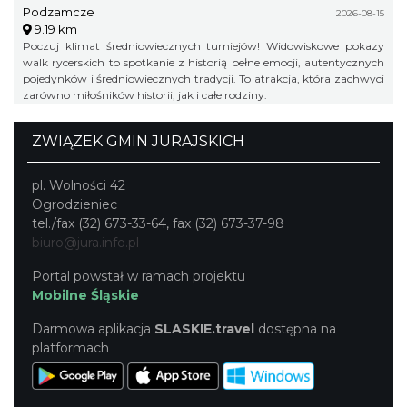
Podzamcze
2026-08-15
9.19 km
Poczuj klimat średniowiecznych turniejów! Widowiskowe pokazy
walk rycerskich to spotkanie z historią pełne emocji, autentycznych
pojedynków i średniowiecznych tradycji. To atrakcja, która zachwyci
zarówno miłośników historii, jak i całe rodziny.
ZWIĄZEK GMIN JURAJSKICH
pl. Wolności 42
Ogrodzieniec
tel./fax (32) 673-33-64, fax (32) 673-37-98
biuro@jura.info.pl
Portal powstał w ramach projektu
Mobilne Śląskie
Darmowa aplikacja
SLASKIE.travel
dostępna na
platformach