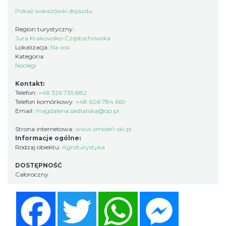
Pokaż wskazówki dojazdu
Region turystyczny:
Jura Krakowsko-Częstochowska
Lokalizacja:
Na wsi
Kategoria:
Noclegi
Kontakt:
Telefon:
+48 326 735 882
Telefon komórkowy:
+48 606 784 669
Email:
magdalena.siedlarska@op.pl
Strona internetowa:
www.smoleń-ski.pl
Informacje ogólne:
Rodzaj obiektu:
Agroturystyka
DOSTĘPNOŚĆ
Całoroczny
Facebook
Twitter
WhatsApp
Messenger