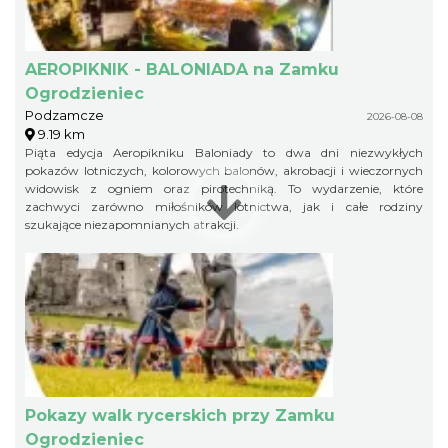
AEROPIKNIK - BALONIADA na Zamku
Ogrodzieniec
Podzamcze
2026-08-08
9.19 km
Piąta edycja Aeropikniku Baloniady to dwa dni niezwykłych
pokazów lotniczych, kolorowych balonów, akrobacji i wieczornych
widowisk z ogniem oraz pirotechniką. To wydarzenie, które
zachwyci zarówno miłośników lotnictwa, jak i całe rodziny
szukające niezapomnianych atrakcji.
Pokazy walk rycerskich przy Zamku
Ogrodzieniec