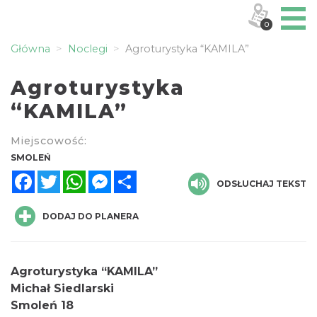
0
Główna
Noclegi
Agroturystyka “KAMILA”
Agroturystyka
“KAMILA”
Miejscowość:
SMOLEŃ
Facebook
Twitter
WhatsApp
Messenger
Share
ODSŁUCHAJ TEKST
DODAJ DO PLANERA
Agroturystyka “KAMILA”
Michał Siedlarski
Smoleń 18