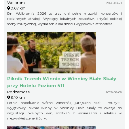
Wolbrom
2026-08-21
9.07 km
Dni Wolbromia 2026 to trzy dni pełne muzyki, koncertów i
rodzinnych atrakcji. Występy lokalnych zespołów, artyści polskiej
sceny muzycznej, wydarzenia dla dzieci i wyjątkowa atmosfera.
Piknik Trzech Winnic w Winnicy Białe Skały
przy Hotelu Poziom 511
Podzamcze
2026-08-08
9.10 km
Letnie popołudnie wśród winorośli, jurajskich skał i muzyki-
wyjątkowy piknik winny w Winnicy Białe Skały to okazja do
degustacji lokalnych win, spotkań z winiarzami i relaksu w
niezwykłej scenerii Jury.