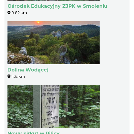
Ośrodek Edukacyjny ZJPK w Smoleniu
0.82 km
Dolina Wodącej
1.52 km
Nowy kirkut w Pilicy