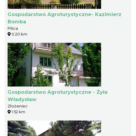
Gospodarstwo Agroturystyczne- Kazimierz
Bomba
Pilica
0.20 km
Gospodarstwo Agroturystyczne - Żyła
Władysław
Złożeniec
1.52 km