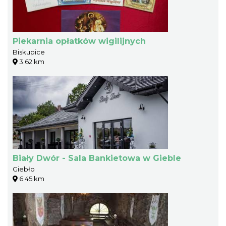
Piekarnia opłatków wigilijnych
Biskupice
3.62 km
Biały Dwór - Sala Bankietowa w Gieble
Giebło
6.45 km