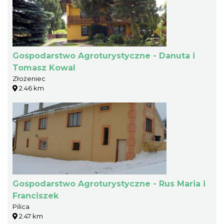
Gospodarstwo Agroturystyczne - Danuta i
Tomasz Kowal
Złożeniec
2.46 km
Gospodarstwo Agroturystyczne - Rus Maria i
Franciszek
Pilica
2.47 km