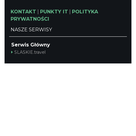
KONTAKT
|
PUNKTY IT
|
POLITYKA
PRYWATNOŚCI
NASZE SERWISY
Serwis Główny
SLASKIE.travel
Tematyczny
Szlak Kulinarny "Śląskie Smaki"
Szlak Zabytów Techniki
Industriada
Juromania
Śląskie z dzieckiem
Szlak Przyrody
Śląskie po zdrowie
Narty w Śląskim
Rowerem przez Śląskie