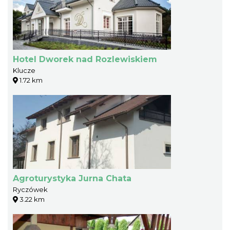
Hotel Dworek nad Rozlewiskiem
Klucze
1.72 km
Agroturystyka Jurna Chata
Ryczówek
3.22 km