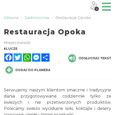
0
Główna
Gastronomia
Restauracja Opoka
Restauracja Opoka
Miejscowość:
KLUCZE
Facebook
Twitter
WhatsApp
Messenger
Share
ODSŁUCHAJ TEKST
DODAJ DO PLANERA
Serwujemy naszym klientom smaczne i tradycyjne
dania przygotowywane codziennie tylko ze
świeżych i nie przetworzonych produktów.
Polecamy świeżo wyciskane soki, koktajle i desery
owocowe, ciepłe i zimne przekąski.