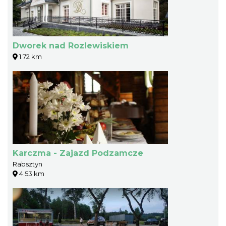
Dworek nad Rozlewiskiem
1.72 km
Karczma - Zajazd Podzamcze
Rabsztyn
4.53 km