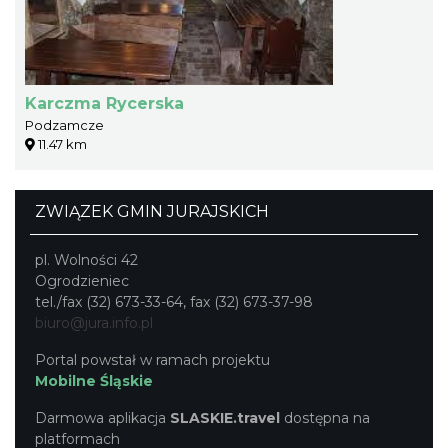
Karczma Rycerska
Podzamcze
11.47 km
ZWIĄZEK GMIN JURAJSKICH
pl. Wolności 42
Ogrodzieniec
tel./fax (32) 673-33-64, fax (32) 673-37-98
biuro@jura.info.pl
Portal powstał w ramach projektu
Mobilne Śląskie
Darmowa aplikacja
SLASKIE.travel
dostępna na
platformach