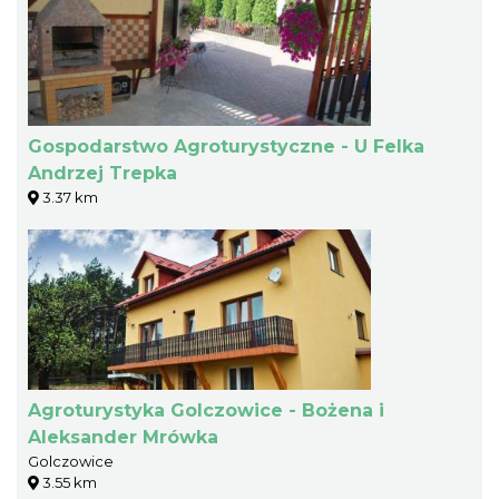
Gospodarstwo Agroturystyczne - U Felka
Andrzej Trepka
3.37 km
Agroturystyka Golczowice - Bożena i
Aleksander Mrówka
Golczowice
3.55 km