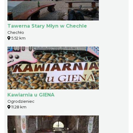
Tawerna Stary Młyn w Chechle
Chechło
5.52 km
Kawiarnia u GIENA
Ogrodzieniec
11.28 km