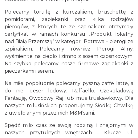
Polecamy tortillę z kurczakiem, bruschettę z
pomidorami, zapiekanki oraz kilka rodzajów
pierogów, z których te ze szpinakiem otrzymały
certyfikat w ramach konkursu „Produkt lokalny
nad Białą Przemszą” w kategorii Potrawa – pierogi ze
szpinakiem. Polecamy również Pierogi Aliny,
wyśmienite na ciepło i zimno z sosem czosnkowym.
Na szybko polecamy nasze firmowe zapiekanki z
pieczarkami i serem.
Na miłe popołudnie polecamy pyszną caffe latte, a
do niej deser lodowy: Raffaello, Czekoladową
Fantazję, Owocowy Raj lub mus truskawkowy. Dla
naszych milusińskich proponujemy Słodką Chwilkę
z uwielbianymi przez nich M&M’sami.
Spędź miło czas ze swoją rodziną i znajomymi w
naszych przytulnych wnętrzach – Klucze, ul.