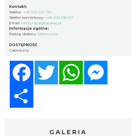
Kontakt:
Telefon:
+48 322 109 730
Telefon komórkowy:
+48 505 258 527
Email:
restauracja@opokas.pl
Informacje ogólne:
Rodzaj obiektu:
Restauracja
DOSTĘPNOŚĆ
Całoroczny
Facebook
Twitter
WhatsApp
Messenger
Share
GALERIA