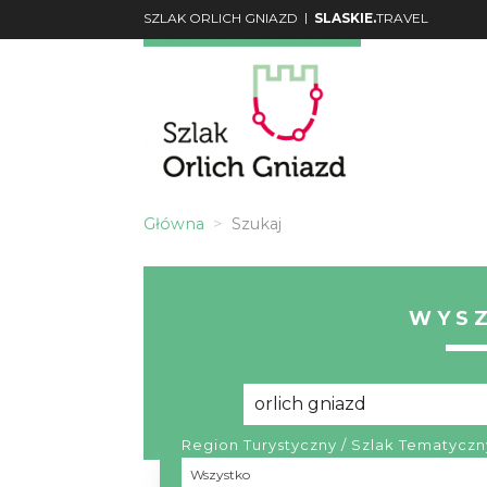
|
SZLAK ORLICH GNIAZD
SLASKIE.
TRAVEL
Główna
Szukaj
WYS
Region Turystyczny / Szlak Tematyczn
Region
Wszystko