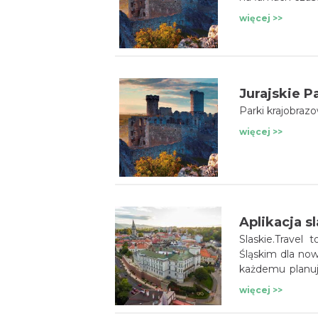
więcej >>
Jurajskie P
Parki krajobraz
więcej >>
Slaskie.Travel
Śląskim dla no
każdemu planuj
To aplikacja, 
więcej >>
i mieszkaniec r
przeoczysz żad