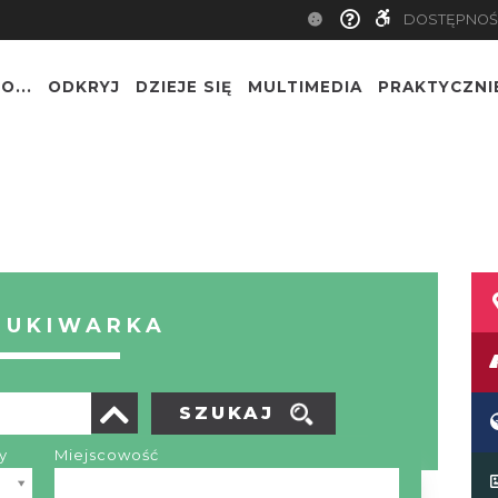
DOSTĘPNOŚ
O...
ODKRYJ
DZIEJE SIĘ
MULTIMEDIA
PRAKTYCZNI
ZUKIWARKA
SZUKAJ
y
Miejscowość