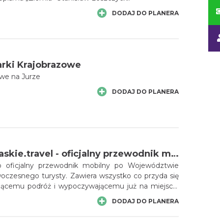
DODAJ DO PLANERA
arki Krajobrazowe
owe na Jurze
DODAJ DO PLANERA
Aplikacja slaskie.travel - oficjalny przewodnik mobilny po Województwie Śląskim dla nowoczesnego turysty!
 to oficjalny przewodnik mobilny po Województwie
woczesnego turysty. Zawiera wszystko co przyda się
ącemu podróż i wypoczywającemu już na miejscu.
którą musi posiadać zarówno każdy turysta, jak
DODAJ DO PLANERA
egionu. Z nią nie zgubisz się na żadnym szlaku, nie
nej atrakcji, łatwo znajdziesz nocleg, poznasz