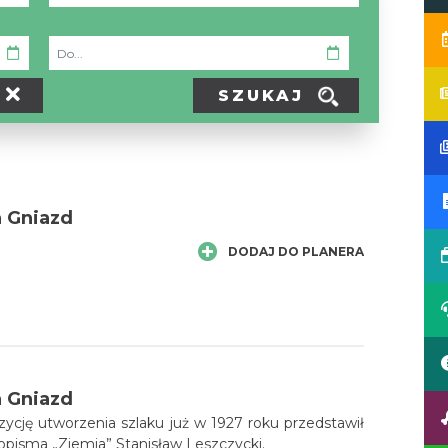
SZUKAJ
h Gniazd
DODAJ DO PLANERA
h Gniazd
ycję utworzenia szlaku już w 1927 roku przedstawił
pisma „Ziemia” Stanisław Leszczycki.