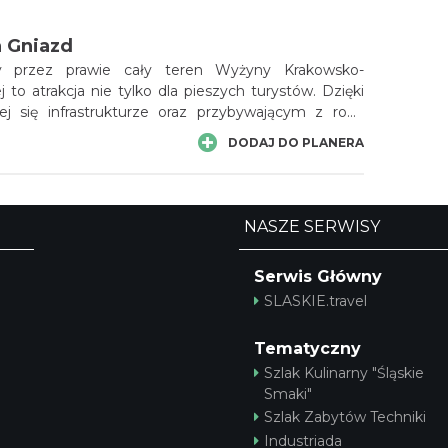
maki i wiele innych.
h Gniazd
y przez prawie cały teren Wyżyny Krakowsko-
 to atrakcja nie tylko dla pieszych turystów. Dzięki
ącej się infrastrukturze oraz przybywającym z roku
om to doskonałe miejsce dla turysty, który chce
DODAJ DO PLANERA
ć czas.
NASZE SERWISY
Serwis Główny
SLASKIE.travel
Tematyczny
Szlak Kulinarny "Śląskie
Smaki"
Szlak Zabytów Techniki
Industriada