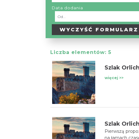
Turystyczny
/
Data dodania
Szlak
Tematyczny
WYCZYŚĆ
FORMULARZ
Liczba elementów:
5
Szlak Orlic
więcej >>
Szlak Orlic
Pierwszą propoz
na łamach czaso