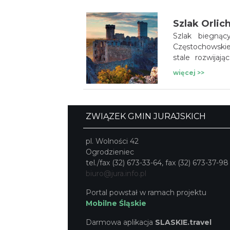
regionalne przys
Szlak Orlic
Szlak biegnąc
Częstochowskiej
stale rozwijaj
na rok atrakcj
więcej >>
aktywnie spędzi
ZWIĄZEK GMIN JURAJSKICH
pl. Wolności 42
Ogrodzieniec
tel./fax (32) 673-33-64, fax (32) 673-37-98
biuro@jura.info.pl
Portal powstał w ramach projektu
Mobilne Śląskie
Darmowa aplikacja
SLASKIE.travel