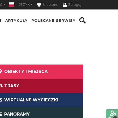
Ć
JĘZYK
Ulubione
Zaloguj
E
ARTYKUŁY
POLECANE SERWISY
OBIEKTY I MIEJSCA
TRASY
WIRTUALNE WYCIECZKI
PANORAMY