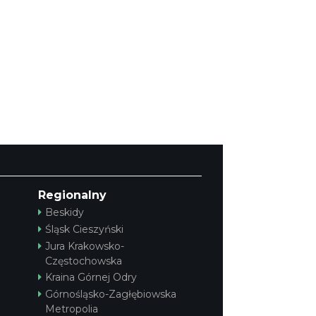
Regionalny
Beskidy
Śląsk Cieszyński
Jura Krakowsko-
Częstochowska
Kraina Górnej Odry
Górnośląsko-Zagłębiowska
Metropolia