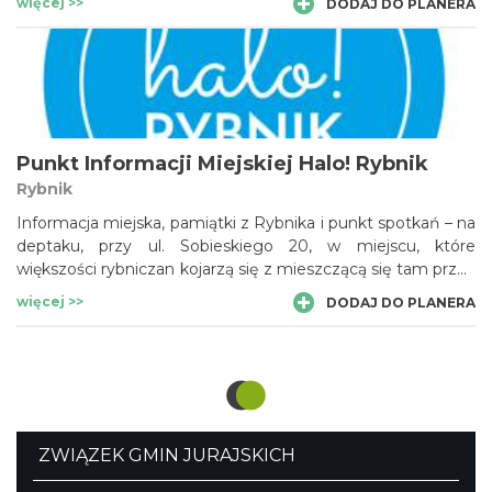
więcej >>
DODAJ DO PLANERA
Punkt Informacji Miejskiej Halo! Rybnik
Rybnik
Informacja miejska, pamiątki z Rybnika i punkt spotkań – na
deptaku, przy ul. Sobieskiego 20, w miejscu, które
większości rybniczan kojarzą się z mieszczącą się tam przez
lata „Cepelią”, otwarto nową siedzibę punktu informacji
więcej >>
DODAJ DO PLANERA
miejskiej czyli „Halo! Rybnik".
ZWIĄZEK GMIN JURAJSKICH