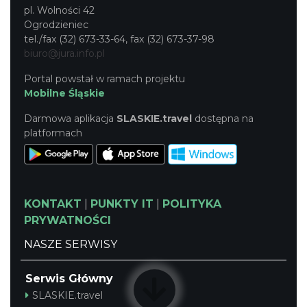
pl. Wolności 42
Ogrodzieniec
tel./fax (32) 673-33-64, fax (32) 673-37-98
biuro@jura.info.pl
Portal powstał w ramach projektu
Mobilne Śląskie
Darmowa aplikacja
SLASKIE.travel
dostępna na
platformach
KONTAKT
|
PUNKTY IT
|
POLITYKA
PRYWATNOŚCI
NASZE SERWISY
Serwis Główny
SLASKIE.travel