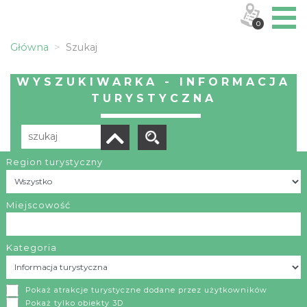
0
Główna
Szukaj
WYSZUKIWARKA - INFORMACJA
TURYSTYCZNA
Region turystyczny
Liczba elementów:
22
POBIERZ LISTĘ
Miejscowość
Kategoria
Punkt Informacji Turystycznej MOK Sławków - Centrum Edukacji Ekologicznej i Kulturowej w Sławkowie
Pokaż atrakcje turystyczne dodane przez użytkowników
Sławków
Pokaż tylko obiekty 3D