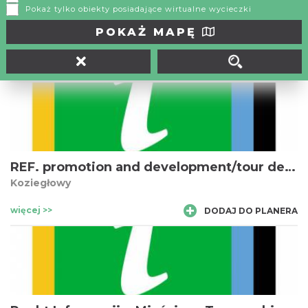
Pokaż tylko obiekty posiadające wirtualne wycieczki
Punkt Informacji Turystycznej jest placówką prowadzoną w
POKAŻ MAPĘ
ramach Centrum Edukacji Ekologicznej i Kulturowej w
Sławkowie.
więcej >>
DODAJ DO PLANERA
REF. promotion and development/tour desk in Koziegłowy
Koziegłowy
więcej >>
DODAJ DO PLANERA