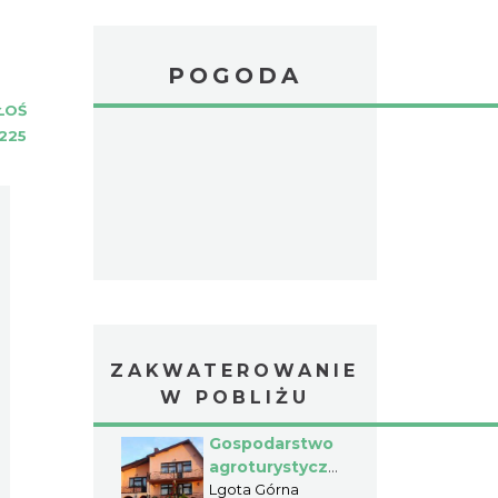
POGODA
ŁOŚ
225
ZAKWATEROWANIE
W POBLIŻU
Gospodarstwo
agroturystyczne
- Matynia
Lgota Górna