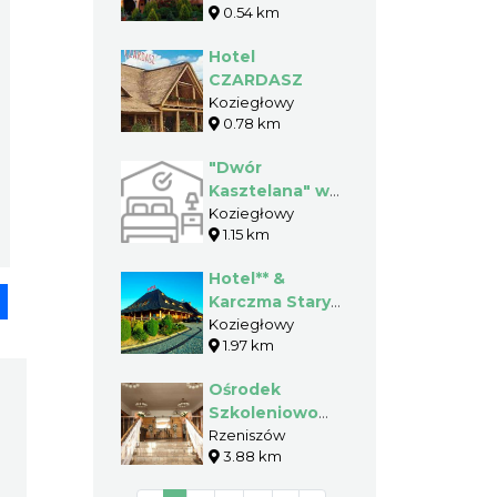
0.54 km
Jolanta
Hotel
CZARDASZ
Koziegłowy
0.78 km
"Dwór
Kasztelana" w
Koziegłowach
Koziegłowy
1.15 km
Hotel** &
pp
senger
Share
Karczma Stary
Młyn w
Koziegłowy
1.97 km
Koziegłowach
Ośrodek
Szkoleniowo
Wypoczynkowy
Rzeniszów
3.88 km
Zacisze