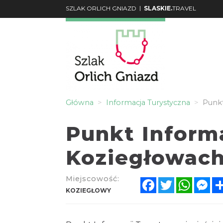
|
SZLAK ORLICH GNIAZD
SLASKIE.
TRAVEL
Główna
Informacja Turystyczna
Punkt
Punkt Inform
Koziegłowac
Miejscowość:
Facebook
Twitter
Whats
Me
KOZIEGŁOWY