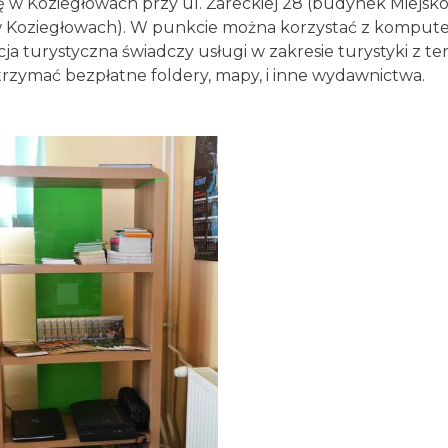
ię w Koziegłowach przy ul. Żareckiej 28 (budynek Miejsko
 Koziegłowach). W punkcie można korzystać z kompute
a turystyczna świadczy usługi w zakresie turystyki z t
zymać bezpłatne foldery, mapy, i inne wydawnictwa.