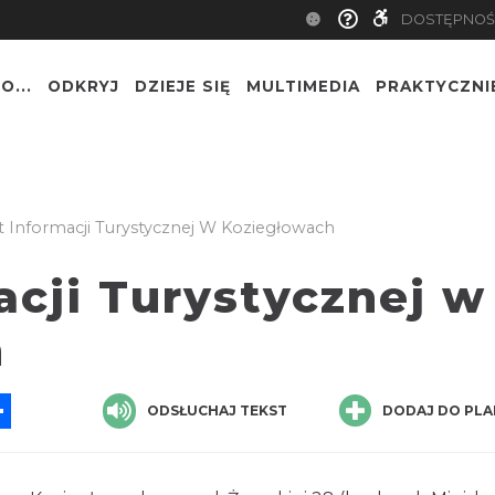
DOSTĘPNOŚ
O...
ODKRYJ
DZIEJE SIĘ
MULTIMEDIA
PRAKTYCZNI
 Informacji Turystycznej W Koziegłowach
acji Turystycznej w
h
App
ssenger
Share
ODSŁUCHAJ TEKST
DODAJ DO PLA