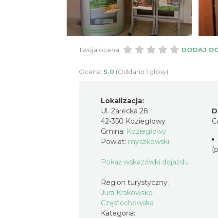
Twoja ocena:
DODAJ O
Ocena:
5.0
(Oddano 1 głosy)
Lokalizacja:
Ul. Żarecka 28
D
42-350 Koziegłowy
C
Gmina:
Koziegłowy
Powiat:
myszkowski
(
Pokaż wskazówki dojazdu
Region turystyczny:
Jura Krakowsko-
Częstochowska
Kategoria: