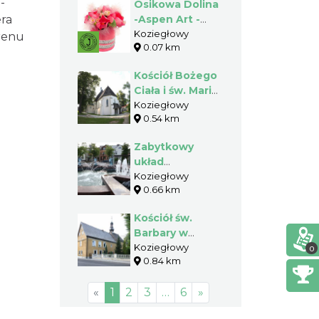
-
Osikowa Dolina
ra
-Aspen Art -
Natural Design
Koziegłowy
erenu
0.07 km
Kościół Bożego
Ciała i św. Marii
Magdaleny w
Koziegłowy
0.54 km
Koziegłowach
Zabytkowy
układ
urbanistyczny
Koziegłowy
0.66 km
Koziegłów
Kościół św.
Barbary w
Koziegłowach
Koziegłowy
0
0.84 km
«
1
2
3
…
6
»