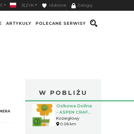
Ć
JĘZYK
Ulubione
Zaloguj
E
ARTYKUŁY
POLECANE SERWISY
W POBLIŻU
Osikowa Dolina
NERA
- ASPEN CRAFT
Do It Yourself
Koziegłowy
0.06 km