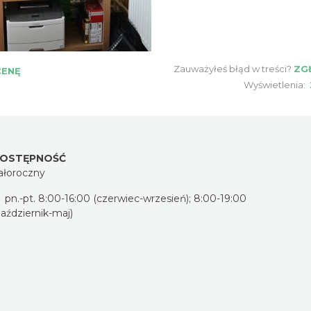
Zauważyłeś błąd w treści?
ZG
CENĘ
Wyświetlenia:
OSTĘPNOŚĆ
ałoroczny
pn.-pt. 8:00-16:00 (czerwiec-wrzesień); 8:00-19:00
październik-maj)