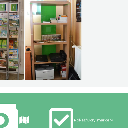
Trasy
Pokaż/Ukryj markery