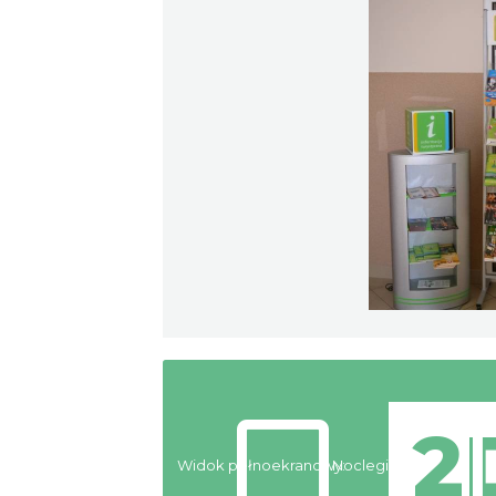
Widok pełnoekranowy:
Noclegi