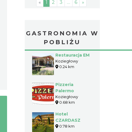
«
1
2
3
…
6
»
GASTRONOMIA W
POBLIŻU
Restauracja EM
Koziegłowy
0.24 km
Pizzeria
Palermo
Koziegłowy
0.68 km
Hotel
CZARDASZ
0.78 km