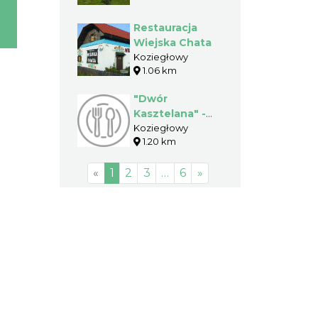
Restauracja
Wiejska Chata
Koziegłowy
1.06 km
"Dwór
Kasztelana" -
Koziegłowy
Koziegłowy
1.20 km
«
1
2
3
…
6
»