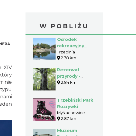
W POBLIŻU
Ośrodek
NERA
rekreacyjny
nad rzeką Kozi
Trzebinia
2.78 km
Bród
h XIV
Rezerwat
który
przyrody -
minie
Ostra Góra
2.84 km
typu
onami
Trzebiński Park
jeden
Rozrywki
Myślachowice
2.87 km
Muzeum