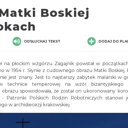
Matki Boskiej
łokach
ODSŁUCHAJ TEKST
DODAJ DO PLA
ł na płockim wzgórzu Zagajnik powstał w początkac
 w 1954 r. Słynie z cudownego obrazu Matki Boskiej, 
nie jest znany. Jest to najstarszy zabytek malarski w g
w technice temperowej na wzór bizantyjskiego 
ego obrazu spowodowała, że został on ukoronowany kor
 - Patronki Polskich Rodzin Robotniczych stanowi 
o w archidiecezji krakowskiej.