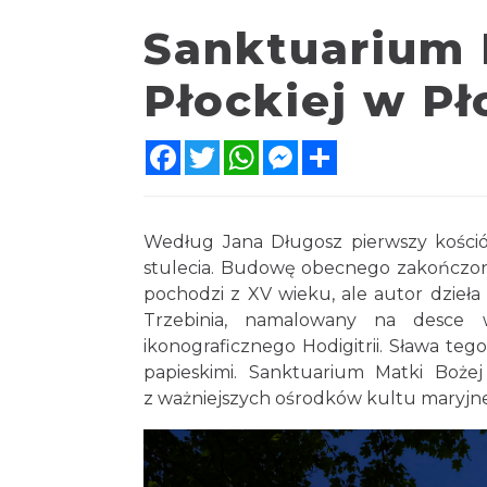
Sanktuarium 
Płockiej w P
Facebook
Twitter
WhatsApp
Messenger
Share
Według Jana Długosz pierwszy kośció
stulecia. Budowę obecnego zakończono
pochodzi z XV wieku, ale autor dzieła 
Trzebinia, namalowany na desce 
ikonograficznego Hodigitrii. Sława t
papieskimi. Sanktuarium Matki Bożej
z ważniejszych ośrodków kultu maryjneg