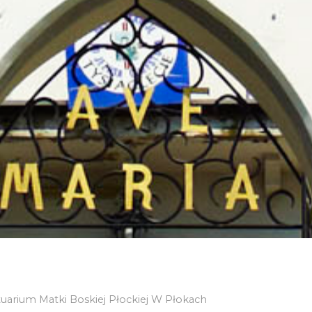
uarium Matki Boskiej Płockiej W Płokach