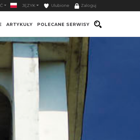
Ć
JĘZYK
Ulubione
Zaloguj
E
ARTYKUŁY
POLECANE SERWISY