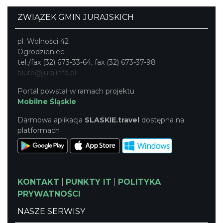
ZWIĄZEK GMIN JURAJSKICH
pl. Wolności 42
Ogrodzieniec
tel./fax (32) 673-33-64, fax (32) 673-37-98
biuro@jura.info.pl
Portal powstał w ramach projektu
Mobilne Śląskie
Darmowa aplikacja
SLASKIE.travel
dostępna na
platformach
KONTAKT
|
PUNKTY IT
|
POLITYKA
PRYWATNOŚCI
NASZE SERWISY