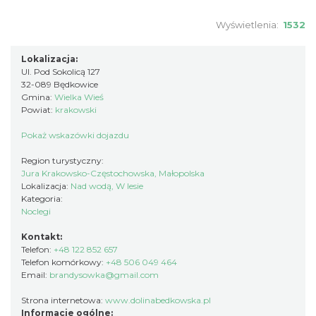
Wyświetlenia:
1532
Lokalizacja:
Ul. Pod Sokolicą 127
32-089 Będkowice
Gmina:
Wielka Wieś
Powiat:
krakowski
Pokaż wskazówki dojazdu
Region turystyczny:
Jura Krakowsko-Częstochowska, Małopolska
Lokalizacja:
Nad wodą, W lesie
Kategoria:
Noclegi
Kontakt:
Telefon:
+48 122 852 657
Telefon komórkowy:
+48 506 049 464
Email:
brandysowka@gmail.com
Strona internetowa:
www.dolinabedkowska.pl
Informacje ogólne: