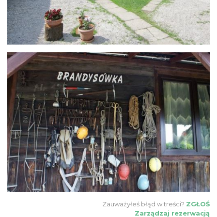
Zauważyłeś błąd w treści?
ZGŁOŚ
Zarządzaj rezerwacją