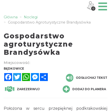
0
Główna
Noclegi
Gospodarstwo Agroturystyczne Brandysówka
Gospodarstwo
agroturystyczne
Brandysówka
Miejscowość:
BĘDKOWICE
Facebook
Twitter
WhatsApp
Messenger
Share
ODSŁUCHAJ TEKST
ZAREZERWUJ
DODAJ DO PLANERA
Położona w sercu przepięknej podkrakowskiej