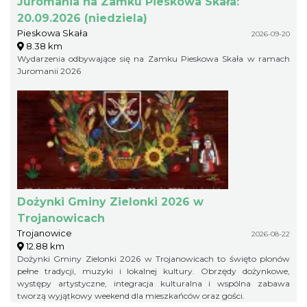
Juromania na Zamku Pieskowa Skała:
20.09.2026 (niedziela)
Pieskowa Skała
2026-09-20
8.38 km
Wydarzenia odbywające się na Zamku Pieskowa Skała w ramach
Juromanii 2026
Dożynki Gminy Zielonki 2026 w
Trojanowicach
Trojanowice
2026-08-22
12.88 km
Dożynki Gminy Zielonki 2026 w Trojanowicach to święto plonów
pełne tradycji, muzyki i lokalnej kultury. Obrzędy dożynkowe,
występy artystyczne, integracja kulturalna i wspólna zabawa
tworzą wyjątkowy weekend dla mieszkańców oraz gości.