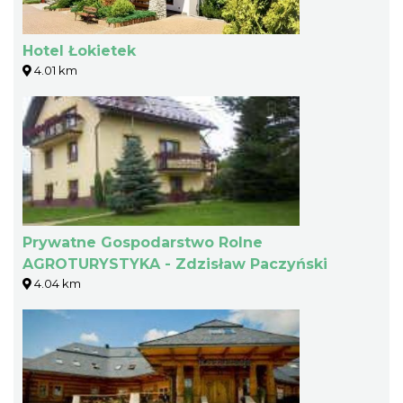
Hotel Łokietek
4.01 km
Prywatne Gospodarstwo Rolne
AGROTURYSTYKA - Zdzisław Paczyński
4.04 km