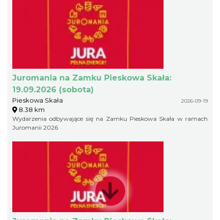
Juromania na Zamku Pieskowa Skała:
19.09.2026 (sobota)
Pieskowa Skała
2026-09-19
8.38 km
Wydarzenia odbywające się na Zamku Pieskowa Skała w ramach
Juromanii 2026