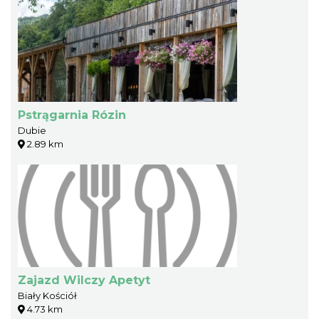
Pstrągarnia Rózin
Dubie
2.89 km
Zajazd Wilczy Apetyt
Biały Kościół
4.73 km