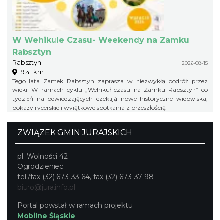
W Wehikule Czasu- Weekendy na Zamku
Rabsztyn
Rabsztyn
2026-08-15
19.41 km
Tego lata Zamek Rabsztyn zaprasza w niezwykłą podróż przez
wieki! W ramach cyklu „Wehikuł czasu na Zamku Rabsztyn” co
tydzień na odwiedzających czekają nowe historyczne widowiska,
pokazy rycerskie i wyjątkowe spotkania z przeszłością.
ZWIĄZEK GMIN JURAJSKICH
pl. Wolności 42
Ogrodzieniec
tel./fax (32) 673-33-64, fax (32) 673-37-98
biuro@jura.info.pl
Portal powstał w ramach projektu
Mobilne Śląskie