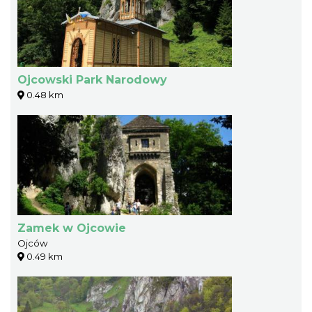
Ojcowski Park Narodowy
0.48 km
Zamek w Ojcowie
Ojców
0.49 km