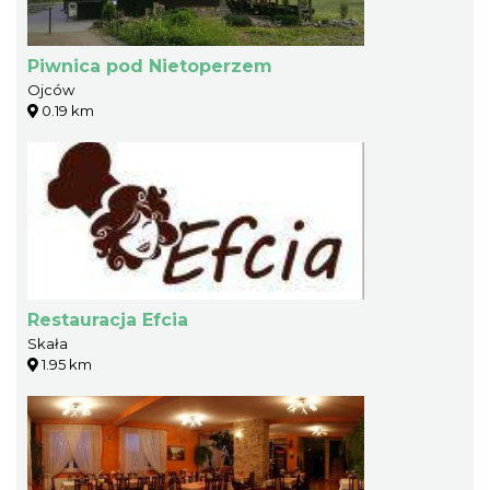
Piwnica pod Nietoperzem
Ojców
0.19 km
Restauracja Efcia
Skała
1.95 km