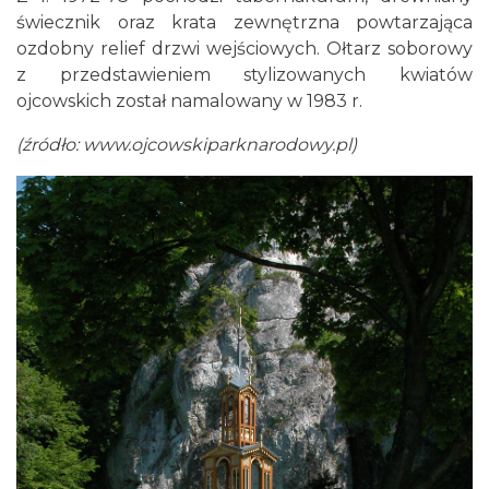
świecznik oraz krata zewnętrzna powtarzająca
ozdobny relief drzwi wejściowych. Ołtarz soborowy
z przedstawieniem stylizowanych kwiatów
ojcowskich został namalowany w 1983 r.
(źródło: www.ojcowskiparknarodowy.pl)