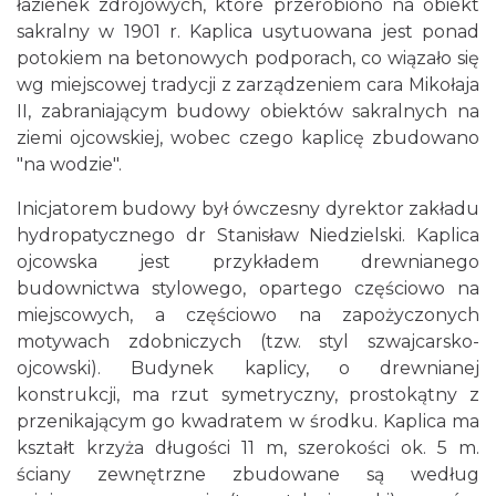
łazienek zdrojowych, które przerobiono na obiekt
sakralny w 1901 r. Kaplica usytuowana jest ponad
potokiem na betonowych podporach, co wiązało się
wg miejscowej tradycji z zarządzeniem cara Mikołaja
II, zabraniającym budowy obiektów sakralnych na
ziemi ojcowskiej, wobec czego kaplicę zbudowano
"na wodzie".
Inicjatorem budowy był ówczesny dyrektor zakładu
hydropatycznego dr Stanisław Niedzielski. Kaplica
ojcowska jest przykładem drewnianego
budownictwa stylowego, opartego częściowo na
miejscowych, a częściowo na zapożyczonych
motywach zdobniczych (tzw. styl szwajcarsko-
ojcowski). Budynek kaplicy, o drewnianej
konstrukcji, ma rzut symetryczny, prostokątny z
przenikającym go kwadratem w środku. Kaplica ma
kształt krzyża długości 11 m, szerokości ok. 5 m.
ściany zewnętrzne zbudowane są według