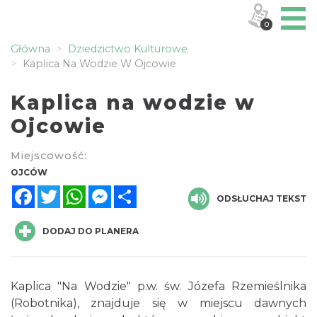
0
Główna
Dziedzictwo Kulturowe
Kaplica Na Wodzie W Ojcowie
Kaplica na wodzie w
Ojcowie
Miejscowość:
OJCÓW
Facebook
Twitter
WhatsApp
Messenger
Share
ODSŁUCHAJ TEKST
DODAJ DO PLANERA
Kaplica "Na Wodzie" p.w. św. Józefa Rzemieślnika
(Robotnika), znajduje się w miejscu dawnych