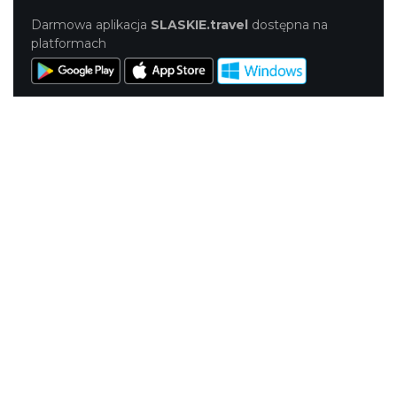
Darmowa aplikacja
SLASKIE.travel
dostępna na
platformach
KONTAKT
|
PUNKTY IT
|
POLITYKA
PRYWATNOŚCI
NASZE SERWISY
Serwis Główny
SLASKIE.travel
Tematyczny
Szlak Kulinarny "Śląskie Smaki"
Szlak Zabytów Techniki
Industriada
Juromania