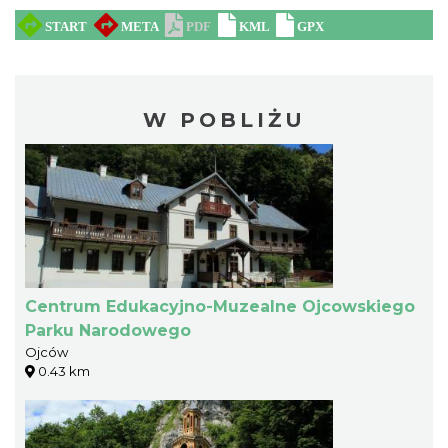
W POBLIŻU
Centrum Edukacyjno-Muzealne Ojcowskiego
Parku Narodowego
Ojców
0.43 km