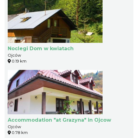
Noclegi Dom w kwiatach
Ojców
0.19 km
Accommodation "at Grazyna" in Ojcow
Ojców
0.78 km