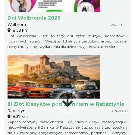
Dni Wolbromia 2026
Wolbrom
2026-08-21
18.58 km
Dni Wolbromia 2026 to trzy dni pełne muzyki, koncertów i
rodzinnych atrakcji. Występy lokalnych zespołów, artyści polskiej
sceny muzycznej, wydarzenia dla dzieci i wyjątkowa atmosfera.
III Zlot Klasyków pod Zamkiem w Rabsztynie
Rabsztyn
2026-09-06
19.37 km
Zapach benzyny, blask chromu i wyjątkowe klasyki motoryzacji w
niezwykłej scenerii Zamku w Rabsztynie! Już po raz trzeci spotkają
się tu miłośnicy zabytkowych samochodów, pasjonaci i wszyscy,