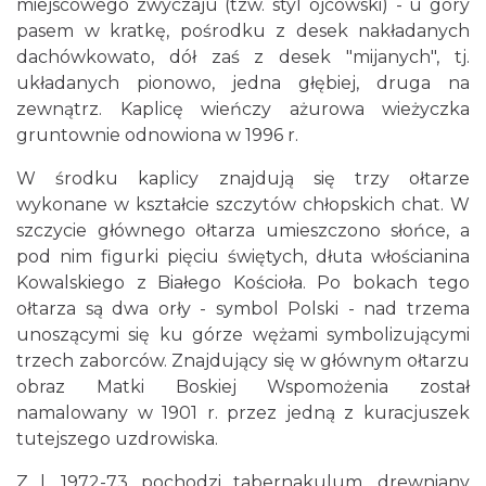
miejscowego zwyczaju (tzw. styl ojcowski) - u góry
pasem w kratkę, pośrodku z desek nakładanych
dachówkowato, dół zaś z desek "mijanych", tj.
układanych pionowo, jedna głębiej, druga na
zewnątrz. Kaplicę wieńczy ażurowa wieżyczka
gruntownie odnowiona w 1996 r.
W środku kaplicy znajdują się trzy ołtarze
wykonane w kształcie szczytów chłopskich chat. W
szczycie głównego ołtarza umieszczono słońce, a
pod nim figurki pięciu świętych, dłuta włościanina
Kowalskiego z Białego Kościoła. Po bokach tego
ołtarza są dwa orły - symbol Polski - nad trzema
unoszącymi się ku górze wężami symbolizującymi
trzech zaborców. Znajdujący się w głównym ołtarzu
obraz Matki Boskiej Wspomożenia został
namalowany w 1901 r. przez jedną z kuracjuszek
tutejszego uzdrowiska.
Z l. 1972-73 pochodzi tabernakulum, drewniany