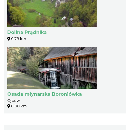
Dolina Prądnika
0.78 km
Osada młynarska Boroniówka
Ojców
0.80 km