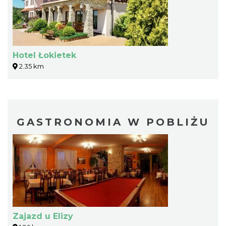
Hotel Łokietek
2.35 km
GASTRONOMIA W POBLIŻU
Zajazd u Elizy