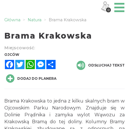
0
Główna
Natura
Brama Krakowska
Brama Krakowska
Miejscowość:
OJCÓW
Facebook
Twitter
WhatsApp
Messenger
Share
ODSŁUCHAJ TEKST
DODAJ DO PLANERA
Brama Krakowska to jedna z kilku skalnych bram w
Ojcowskim Parku Narodowym. Znajduje się w
Dolinie Prądnika i zamyka wylot Wąwozu za
Krakowską Bramą do tej doliny. Kolumny Bramy
Krakowskiej zbudowane są z odpornych na