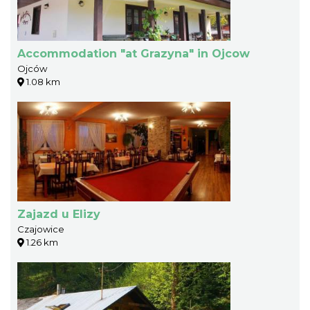
Accommodation "at Grazyna" in Ojcow
Ojców
1.08 km
Zajazd u Elizy
Czajowice
1.26 km