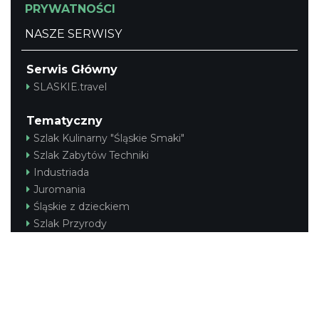
PRYWATNOŚCI
NASZE SERWISY
Serwis Główny
SLASKIE.travel
Tematyczny
Szlak Kulinarny "Śląskie Smaki"
Szlak Zabytów Techniki
Industriada
Juromania
Śląskie z dzieckiem
Szlak Przyrody
Śląskie po zdrowie
Narty w Śląskim
Rowerem przez Śląskie
Kajakiem przez Śląskie
Regionalny