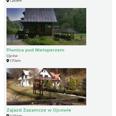
1.26 km
Piwnica pod Nietoperzem
Ojców
1.71 km
Zajazd Zazamcze w Ojcowie
2.01 km