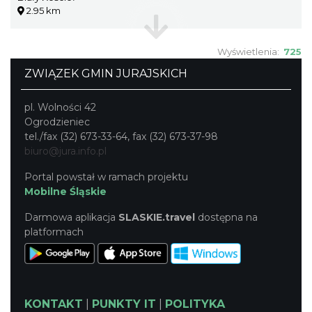
2.95 km
Wyświetlenia:
725
ZWIĄZEK GMIN JURAJSKICH
pl. Wolności 42
Ogrodzieniec
tel./fax (32) 673-33-64, fax (32) 673-37-98
biuro@jura.info.pl
Portal powstał w ramach projektu
Mobilne Śląskie
Darmowa aplikacja
SLASKIE.travel
dostępna na
platformach
KONTAKT
|
PUNKTY IT
|
POLITYKA