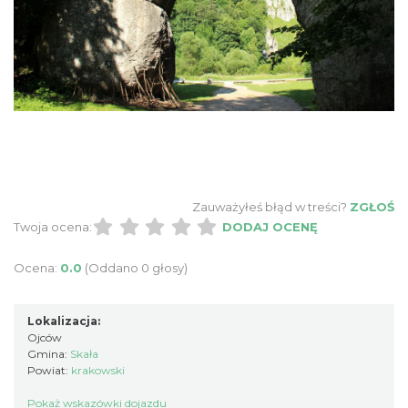
Zauważyłeś błąd w treści?
ZGŁOŚ
Twoja ocena:
DODAJ OCENĘ
Ocena:
0.0
(Oddano 0 głosy)
Lokalizacja:
Ojców
Gmina:
Skała
Powiat:
krakowski
Pokaż wskazówki dojazdu