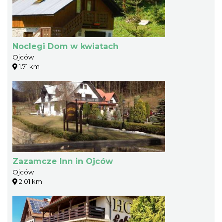
Noclegi Dom w kwiatach
Ojców
1.71 km
Zazamcze Inn in Ojców
Ojców
2.01 km