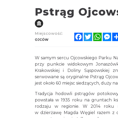
Pstrąg Ojcow
Miejscowość:
Facebook
Twitter
Whats
Me
OJCÓW
W samym sercu Ojcowskiego Parku Na
przy punkcie widokowym Jonaszówka
Krakowskiej i Doliny Sąspowskiej 
serwowane są oryginalne Pstrąg Ojcows
jest około 60 miejsc siedzących, duży na
Tradycja hodowli pstrągów potokowyc
powstała w 1935 roku na gruntach księ
rodzaju w regionie. W 2014 roku n
w dzierżawę Magda Węgiel razem z có