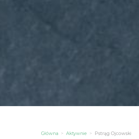
Główna
Aktywnie
Pstrąg Ojcowski