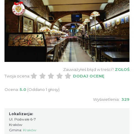
Zauważyłeś błąd w treści?
ZGŁOŚ
Twoja ocena:
DODAJ OCENĘ
Ocena:
5.0
(Oddano 1 głosy)
Wyświetlenia:
329
Lokalizacja:
Ul. Podwale 6-7
Kraków
Gmina:
Kraków