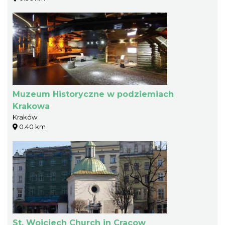
Muzeum Historyczne w podziemiach
Krakowa
Kraków
0.40 km
St. Wojciech Church in Cracow