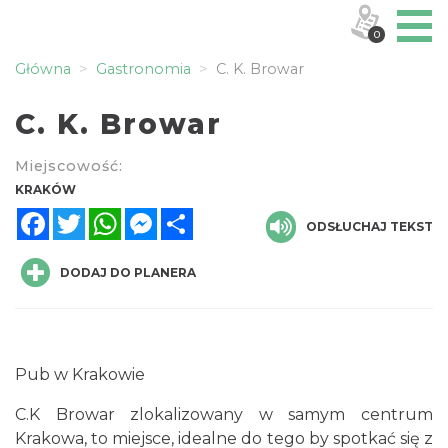
0
Główna
Gastronomia
C. K. Browar
C. K. Browar
Miejscowość:
KRAKÓW
Facebook
Twitter
WhatsApp
Messenger
Share
ODSŁUCHAJ TEKST
DODAJ DO PLANERA
Pub w Krakowie
C.K Browar zlokalizowany w samym centrum
Krakowa, to miejsce, idealne do tego by spotkać się z