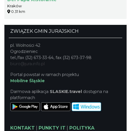
Kraków
0.31 km
ZWIĄZEK GMIN JURAJSKICH
pl. Wolności 42
Ogrodzieniec
tel./fax (32) 673-33-64, fax (32) 673-37-98
biuro@jura.info.pl
Portal powstał w ramach projektu
Mobilne Śląskie
Darmowa aplikacja
SLASKIE.travel
dostępna na
platformach
KONTAKT
|
PUNKTY IT
|
POLITYKA