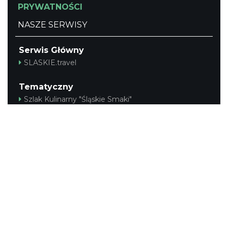
PRYWATNOŚCI
NASZE SERWISY
Serwis Główny
SLASKIE.travel
Tematyczny
Szlak Kulinarny "Śląskie Smaki"
Szlak Zabytów Techniki
Industriada
Juromania
Śląskie z dzieckiem
Szlak Przyrody
Śląskie po zdrowie
Narty w Śląskim
Rowerem przez Śląskie
Kajakiem przez Śląskie
Regionalny