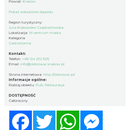
Powiat:
Kraków
Pokaż wskazówki dojazdu
Region turystyczny:
Jura Krakowsko-Częstochowska
Lokalizacja:
W centrum miasta
Kategoria:
Gastronomia
Kontakt:
Telefon:
+48 124 292 505
Email:
info@ckbrowar.krakow.pl
Strona internetowa:
http://ckbrowar.pl/
Informacje ogólne:
Rodzaj obiektu:
Pub
,
Restauracja
DOSTĘPNOŚĆ
Całoroczny
Facebook
Twitter
WhatsApp
Messenger