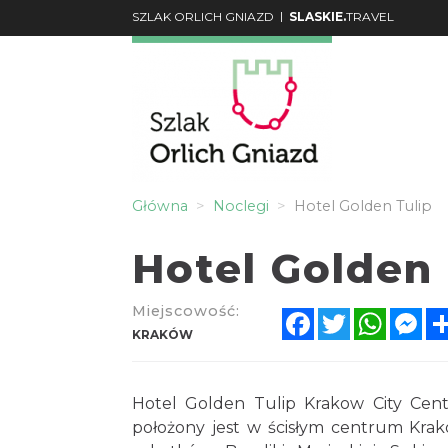
|
SZLAK ORLICH GNIAZD
SLASKIE.
TRAVEL
Główna
Noclegi
Hotel Golden Tulip
Hotel Golden 
Miejscowość:
Facebook
Twitter
Whats
Me
KRAKÓW
Hotel Golden Tulip Krakow City Cent
położony jest w ścisłym centrum Kr