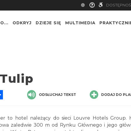
DOSTĘPNOŚ
O...
ODKRYJ
DZIEJE SIĘ
MULTIMEDIA
PRAKTYCZNI
Tulip
App
ssenger
Share
ODSŁUCHAJ TEKST
DODAJ DO PLA
er to hotel należący do sieci Louvre Hotels Group. 
akowa zaledwie 300 m od Rynku Głównego i jego głó