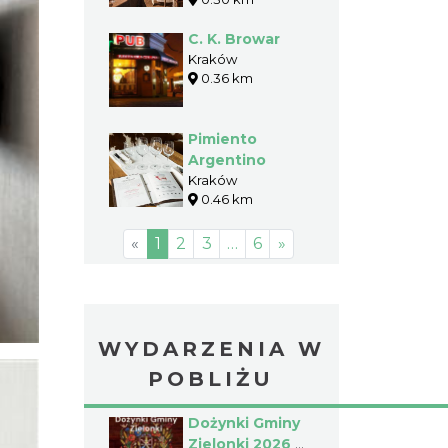
C. K. Browar
Kraków
0.36 km
Pimiento
Argentino
Kraków
0.46 km
«
1
2
3
…
6
»
WYDARZENIA W
POBLIŻU
Dożynki Gminy
Zielonki 2026 w