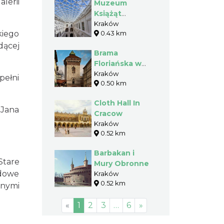
lerii
Muzeum
Książąt
Czartoryskich
Kraków
iego
0.43 km
dącej
Brama
Floriańska w
Krakowie
Kraków
pełni
0.50 km
Cloth Hall In
 Jana
Cracow
Kraków
0.52 km
Barbakan i
Stare
Mury Obronne
odowe
Kraków
0.52 km
nnymi
«
1
2
3
…
6
»