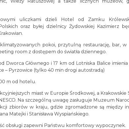
ennic, Wieży Ratuszowej a także licznych muzeów, ga
kowymi uliczkami dzieli Hotel od Zamku Królewsk
lskich oraz byłej dzielnicy Żydowskiej Kazimierz bę
rakowian.
limatyzowanych pokoi, przytulną restaurację, bar, w 
eeting room z dostępem do światła dziennego.
 od Dworca Głównego i 17 km od Lotniska Balice imienia
ce – Pyrzowice (tylko 40 min drogi autostradą)
200 m od hotelu.
kcyjniejszych miast w Europie Środkowej, a Krakowskie 
cie UNESCO. Na szczególną uwagę zasługuje Muzeum Nar
ekcji zbiorów w kraju, gdzie zgromadzone są między i
ana Matejki i Stanisława Wyspiańskiego.
akość obsługi zapewni Państwu komfortowy wypoczynek.