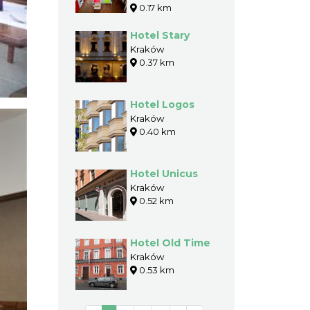
0.17 km
Hotel Stary
Kraków
0.37 km
Hotel Logos
Kraków
0.40 km
Hotel Unicus
Kraków
0.52 km
Hotel Old Time
Kraków
0.53 km