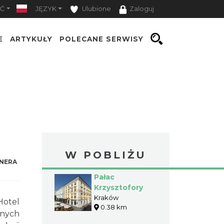
Ć
JĘZYK
Ulubione
Zaloguj
E
ARTYKUŁY
POLECANE SERWISY
W POBLIŻU
NERA
Pałac
Krzysztofory
Kraków
Hotel
0.38 km
wnych