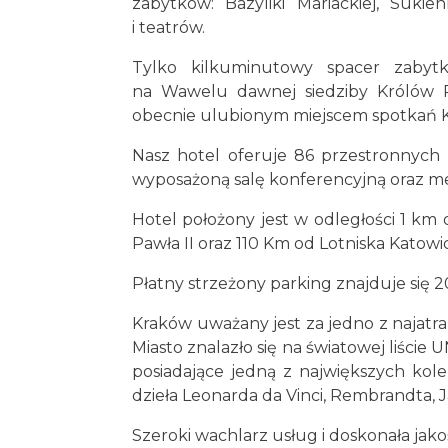
zabytków: Bazyliki Mariackiej, Suki
i teatrów.
Tylko kilkuminutowy spacer zabyt
na Wawelu dawnej siedziby Królów Po
obecnie ulubionym miejscem spotkań K
Nasz hotel oferuje 86 przestronnych k
wyposażoną salę konferencyjną oraz m
Hotel położony jest w odległości 1 km
Pawła II oraz 110 Km od Lotniska Katowi
Płatny strzeżony parking znajduje się 
Kraków uważany jest za jedno z najatra
Miasto znalazło się na światowej liś
posiadające jedną z największych kol
dzieła Leonarda da Vinci, Rembrandta, J
Szeroki wachlarz usług i doskonała j