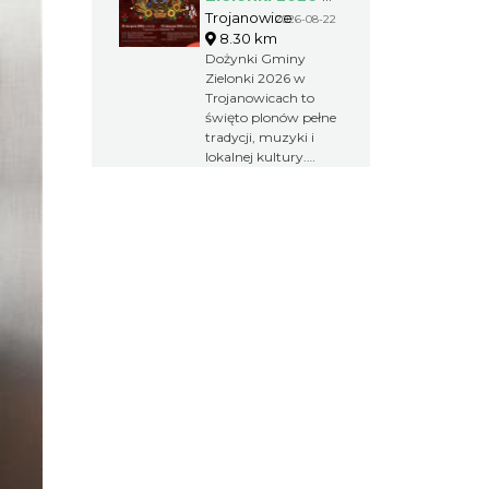
Trojanowicach
Trojanowice
2026-08-22
8.30 km
Dożynki Gminy
Zielonki 2026 w
Trojanowicach to
święto plonów pełne
tradycji, muzyki i
lokalnej kultury.
Obrzędy
dożynkowe,
występy
artystyczne,
integracja
kulturalna i wspólna
zabawa tworzą
wyjątkowy weekend
dla mieszkańców
oraz gości.