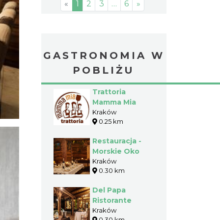
«
1
2
3
…
6
»
GASTRONOMIA W
POBLIŻU
Trattoria
Mamma Mia
Kraków
0.25 km
Restauracja -
Morskie Oko
Kraków
0.30 km
Del Papa
Ristorante
Kraków
0.30 km