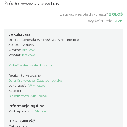
Źródło:
www.krakow.travel
Zauważyłeś błąd w treści?
ZGŁOŚ
Wyświetlenia:
226
Lokalizacja:
Ul. plac Generała Władysława Sikorskiego 6
30-001 Kraków
Gmina:
Kraków
Powiat:
Kraków
Pokaż wskazówki dojazdu
Region turystyczny:
Jura Krakowsko-Częstochowska
Lokalizacja:
W mieście
Kategoria:
Dziedzictwo kulturowe
Informacje ogólne:
Rodzaj obiektu:
Muzea
DOSTĘPNOŚĆ
Całoroczny