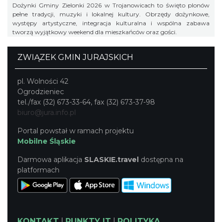
Dożynki Gminy Zielonki 2026 w Trojanowicach to święto plonów
pełne tradycji, muzyki i lokalnej kultury. Obrzędy dożynkowe,
występy artystyczne, integracja kulturalna i wspólna zabawa
tworzą wyjątkowy weekend dla mieszkańców oraz gości.
ZWIĄZEK GMIN JURAJSKICH
pl. Wolności 42
Ogrodzieniec
tel./fax (32) 673-33-64, fax (32) 673-37-98
biuro@jura.info.pl
Portal powstał w ramach projektu
Mobilne Śląskie
Darmowa aplikacja
SLASKIE.travel
dostępna na
platformach
KONTAKT
|
PUNKTY IT
|
POLITYKA