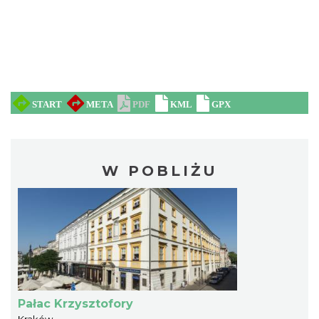
W POBLIŻU
Pałac Krzysztofory
Kraków