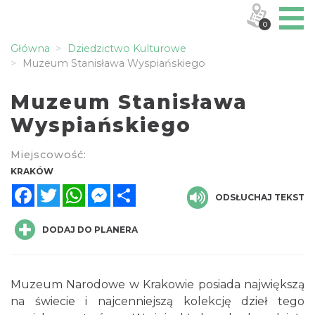
0
Główna
Dziedzictwo Kulturowe
Muzeum Stanisława Wyspiańskiego
Muzeum Stanisława
Wyspiańskiego
Miejscowość:
KRAKÓW
Facebook
Twitter
WhatsApp
Messenger
Share
ODSŁUCHAJ TEKST
DODAJ DO PLANERA
Muzeum Narodowe w Krakowie posiada największą
na świecie i najcenniejszą kolekcję dzieł tego