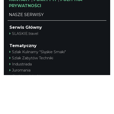
PRYWATNOŚCI
NASZE SERWISY
Serwis Główny
SLASKIE.travel
Tematyczny
Szlak Kulinarny "Śląskie Smaki"
Szlak Zabytów Techniki
Industriada
Juromania
Śląskie z dzieckiem
Szlak Przyrody
Śląskie po zdrowie
Narty w Śląskim
Rowerem przez Śląskie
Kajakiem przez Śląskie
Regionalny