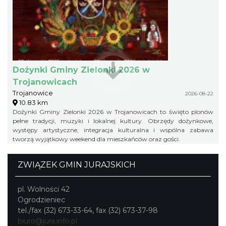
Dożynki Gminy Zielonki 2026 w
Trojanowicach
Trojanowice
2026-08-22
10.83 km
Dożynki Gminy Zielonki 2026 w Trojanowicach to święto plonów
pełne tradycji, muzyki i lokalnej kultury. Obrzędy dożynkowe,
występy artystyczne, integracja kulturalna i wspólna zabawa
tworzą wyjątkowy weekend dla mieszkańców oraz gości.
ZWIĄZEK GMIN JURAJSKICH
pl. Wolności 42
Ogrodzieniec
tel./fax (32) 673-33-64, fax (32) 673-37-98
biuro@jura.info.pl