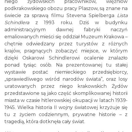
niego żydowskich pracowników, więźniów
podkrakowskiego obozu pracy Plaszow, są znane na
świecie za sprawą filmu Stevena Spielberga
Lista
Schindlera
z 1993 roku. Dziś w budynku
administracyjnym dawnej fabryki naczyń
emaliowanych mieści się oddział Muzeum Krakowa –
chętnie odwiedzany przez turystów z różnych
krajów, pragnących zobaczyć miejsce, w którym
dzięki Oskarowi Schindlerowi ocalenie znalazło
ponad tysiąc osób. Na prezentowanej tu stałej
wystawie postać niemieckiego przedsiębiorcy,
„sprawiedliwego wśród narodów świata”, oraz losy
uratowanych przez niego krakowskich Żydów
przedstawione są jako część skomplikowanej historii
miasta w czasie hitlerowskiej okupacji w latach 1939-
1945. Wielka historia II wojny światowej krzyżuje się
tu z życiem codziennym, prywatne historie – z
tragedią, która dotknęła cały świat.