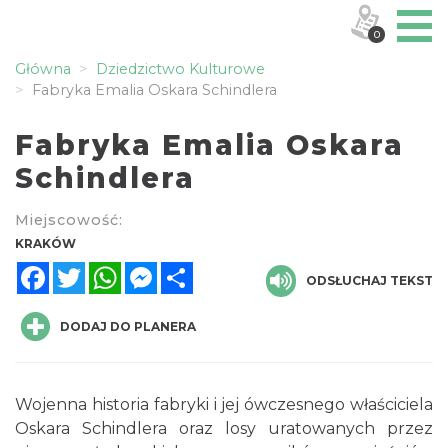
0
Główna
Dziedzictwo Kulturowe
Fabryka Emalia Oskara Schindlera
Fabryka Emalia Oskara
Schindlera
Miejscowość:
KRAKÓW
Facebook
Twitter
WhatsApp
Messenger
Share
ODSŁUCHAJ TEKST
DODAJ DO PLANERA
Wojenna historia fabryki i jej ówczesnego właściciela
Oskara Schindlera oraz losy uratowanych przez