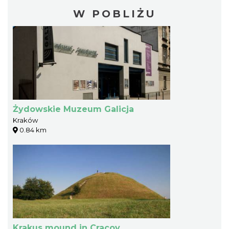
W POBLIŻU
Żydowskie Muzeum Galicja
Kraków
0.84 km
Krakus mound in Cracov