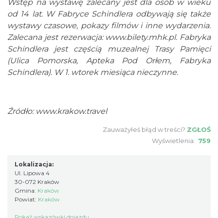
Wstęp na wystawę zalecany jest dla osób w wieku
od 14 lat. W Fabryce Schindlera odbywają się także
wystawy czasowe, pokazy filmów i inne wydarzenia.
Zalecana jest rezerwacja:
www.bilety.mhk.pl
. Fabryka
Schindlera jest częścią muzealnej Trasy Pamięci
(Ulica Pomorska, Apteka Pod Orłem, Fabryka
Schindlera). W 1. wtorek miesiąca nieczynne.
Źródło:
www.krakow.travel
Zauważyłeś błąd w treści?
ZGŁOŚ
Wyświetlenia:
759
Lokalizacja:
Ul. Lipowa 4
30-072 Kraków
Gmina:
Kraków
Powiat:
Kraków
Pokaż wskazówki dojazdu