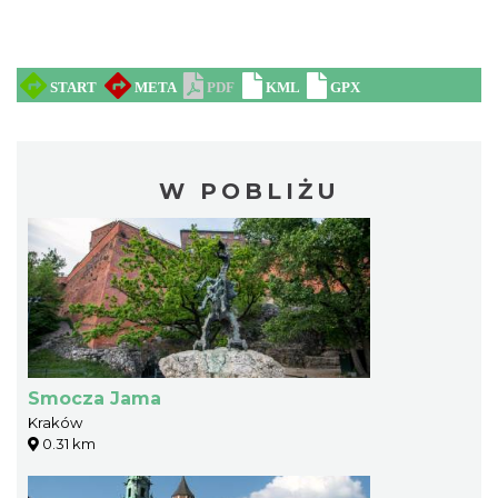
W POBLIŻU
Smocza Jama
Kraków
0.31 km