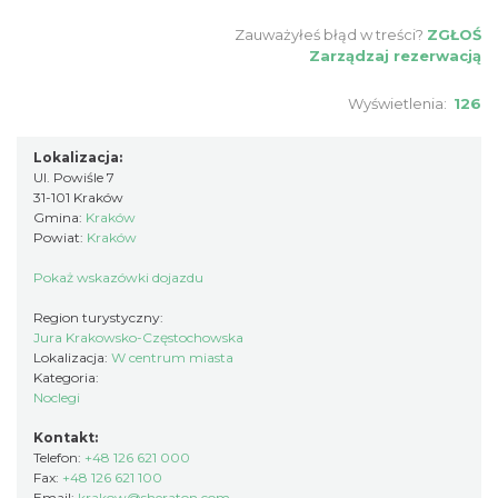
Zauważyłeś błąd w treści?
ZGŁOŚ
Zarządzaj rezerwacją
Wyświetlenia:
126
Lokalizacja:
Ul. Powiśle 7
31-101 Kraków
Gmina:
Kraków
Powiat:
Kraków
Pokaż wskazówki dojazdu
Region turystyczny:
Jura Krakowsko-Częstochowska
Lokalizacja:
W centrum miasta
Kategoria:
Noclegi
Kontakt:
Telefon:
+48 126 621 000
Fax:
+48 126 621 100
Email:
krakow@sheraton.com