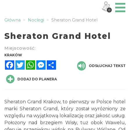
0
Główna
Noclegi
Sheraton Grand Hotel
Sheraton Grand Hotel
Miejscowość:
KRAKÓW
Facebook
Twitter
WhatsApp
Messenger
Share
ODSŁUCHAJ TEKST
DODAJ DO PLANERA
Sheraton Grand Krakow, to pierwszy w Polsce hotel
marki Sheraton Grand, który został wyróżniony ze
względu na wyjątkową lokalizację oraz jakość usług.
Położony nad brzegiem Wisły, tuż obok Wawelu,
oferuje przepiękny widok na Bulwary Wiślane. Od