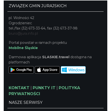
ZWIĄZEK GMIN JURAJSKICH
pl. Wolności 42
Ogrodzieniec
tel./fax (32) 673-33-64, fax (32) 673-37-98
biuro@jura.info.pl
Portal powstał w ramach projektu
Mobilne Śląskie
Darmowa aplikacja
SLASKIE.travel
dostępna na
platformach
KONTAKT
|
PUNKTY IT
|
POLITYKA
PRYWATNOŚCI
NASZE SERWISY