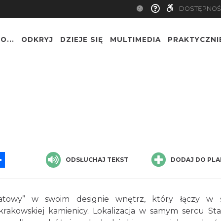
DOSTĘPNOŚ
O...
ODKRYJ
DZIEJE SIĘ
MULTIMEDIA
PRAKTYCZNI
App
ssenger
Share
ODSŁUCHAJ TEKST
DODAJ DO PLA
katowy” w swoim designie wnętrz, który łączy w 
krakowskiej kamienicy. Lokalizacja w samym sercu St