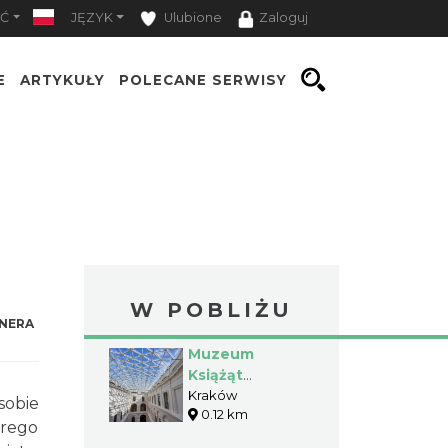
Ć
JĘZYK
Ulubione
Zaloguj
E
ARTYKUŁY
POLECANE SERWISY
W POBLIŻU
NERA
Muzeum
Książąt
Czartoryskich
Kraków
sobie
0.12 km
arego