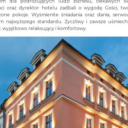
em dla podróżujących ludzi biznesu, ciekawych św
anci oraz dyrektor hotelu zadbali o wygodę Gości, tw
one pokoje. Wyśmienite śniadania oraz dania, serw
em najwyższego standardu. Życzliwy i zawsze uśmiech
st wyjątkowo relaksujący i komfortowy.