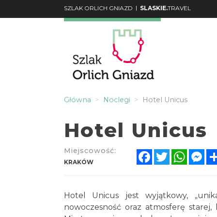
|
SZLAK ORLICH GNIAZD
SLASKIE.
TRAVEL
Główna
Noclegi
Hotel Unicus
Hotel Unicus
Miejscowość:
Facebook
Twitter
Whats
Me
KRAKÓW
Hotel Unicus jest wyjątkowy, „uni
nowoczesność oraz atmosferę starej, 