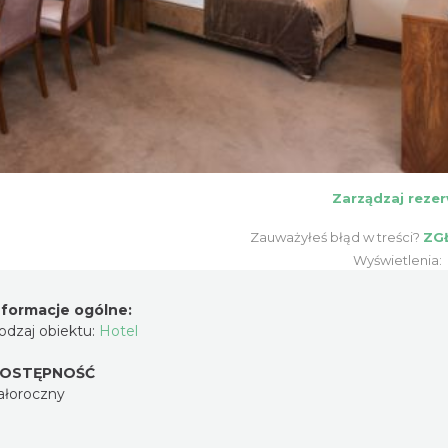
Zarządzaj rezer
Zauważyłeś błąd w treści?
ZG
Wyświetlenia:
nformacje ogólne:
odzaj obiektu:
Hotel
OSTĘPNOŚĆ
ałoroczny