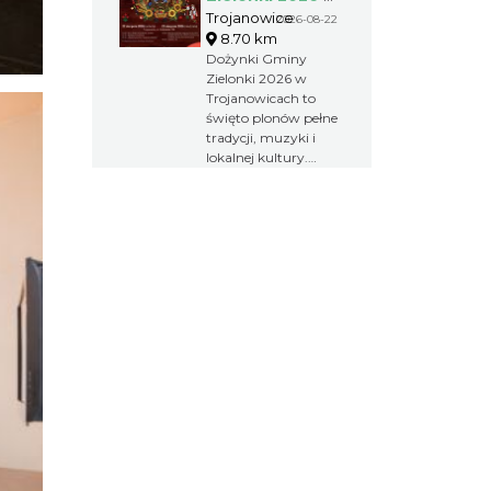
Trojanowicach
Trojanowice
2026-08-22
8.70 km
Dożynki Gminy
Zielonki 2026 w
Trojanowicach to
święto plonów pełne
tradycji, muzyki i
lokalnej kultury.
Obrzędy
dożynkowe,
występy
artystyczne,
integracja
kulturalna i wspólna
zabawa tworzą
wyjątkowy weekend
dla mieszkańców
oraz gości.