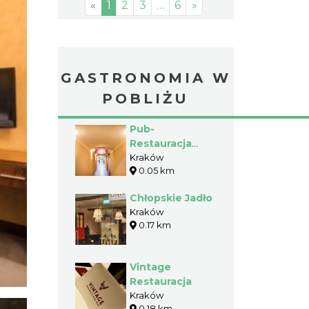
«
1
2
3
…
6
»
GASTRONOMIA W
POBLIŻU
Pub-
Restauracja
Piwnica Pod
Kraków
0.05 km
Złotą Pipą
Chłopskie Jadło
Kraków
0.17 km
Vintage
Restauracja
Kraków
0.18 km