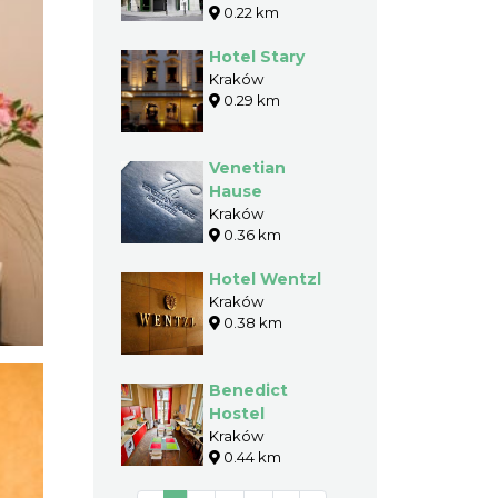
0.22 km
Hotel Stary
Kraków
0.29 km
Venetian
Hause
Kraków
0.36 km
Hotel Wentzl
Kraków
0.38 km
Benedict
Hostel
Kraków
0.44 km