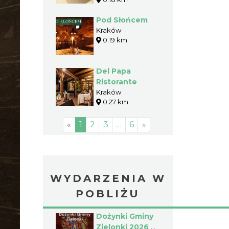
Pod Słońcem
Kraków
0.19 km
Del Papa
Ristorante
Kraków
0.27 km
«
1
2
3
…
6
»
WYDARZENIA W
POBLIŻU
Dożynki Gminy
Zielonki 2026 w