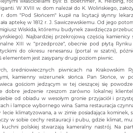
ejnymi właścicielami byli: B. Boethmer, K. Helbing, ro
iganti. W XVIII w. dom należał do K. Wolińskiego, założy
r. dom "Pod Słońcem" kupił na licytacji słynny lekar
edała aptekę w 1812 r. J. Sawiczewskiemu. Od jego pot
emigiusz Wiskida, któremu budynek zawdzięcza przeb
yńskiego). Najbardziej przekrojową częścią kamienicy s
nalne XIII w. "przedproże", obecnie pod płytą Rynku
yckimi do okresu renesansu (portal w szatni), późni
ś elementem jest zasypany drugi poziom piwnic.
ych, średniowiecznych piwnicach na Krakowskim 
ymi, kamienny wizerunek słońca. Pan Słońce, w po
wieca gościom jedzącym w tej cieszącej się powodz
je dobre jedzenie rzeszom zarówno lokalnej klientel
 siebie od obiadu w wesołym gronie przyjaciół i przyst
ecach i lampce wybornego wina. Sama restauracja czynna
 lecie klimatyzowana, a w zimie posiadająca kominek, s
ączy w sobie cechy restauracji i pubu, gdzie klimat, mu
kuchni polskiej stwarzają kameralny nastrój. Na par