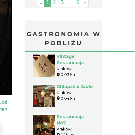
«
1
2
3
…
6
»
GASTRONOMIA W
POBLIŻU
Vintage
Restauracja
Kraków
0.03 km
Chłopskie Jadło
Kraków
0.04 km
ŁOŚ
197
Restauracja
No7
Kraków
0.15 km