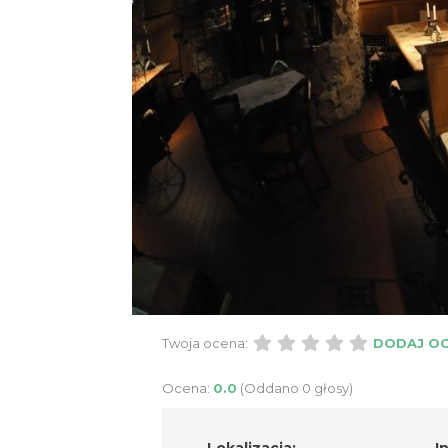
Twoja ocena:
DODAJ O
Ocena:
0.0
(Oddano 0 głosy)