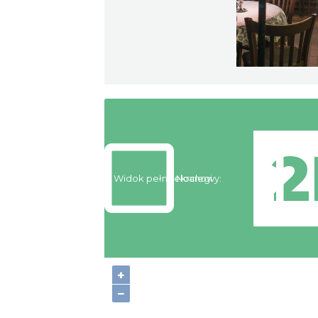
Widok pełnoekranowy:
Noclegi
+
−