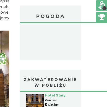
życia
ynek.
0
iowe.
POGODA
ujemy
ZAKWATEROWANIE
W POBLIŻU
Hotel Stary
Kraków
0.15 km