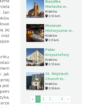
dzina
Bazylika
ciela
Mariacka w
Krakowie
Kraków
z Jan
0.10 km
omków
udowe
Muzeum
ą jej
Historyczne w
 oraz
podziemiach
Kraków
0.11 km
Krakowa
ejsze
Pałac
Krzysztofory
Rynku
Kraków
staci
0.13 km
eniem
St. Wojciech
i jak
Church in
ępnej
Cracow
Kraków
 jest
0.16 km
pełni
zyka,
«
1
2
3
…
6
»
terze