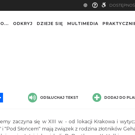
DOSTĘPNOŚ
O...
ODKRYJ
DZIEJE SIĘ
MULTIMEDIA
PRAKTYCZNI
App
ssenger
Share
ODSŁUCHAJ TEKST
DODAJ DO PLA
ujemy zaczyna się w XIII w. - od lokacji Krakowa i wytyc
 i "Pod Słońcem" mają związek z rodzina złotników Ge