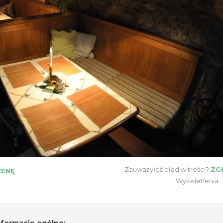
Zauważyłeś błąd w treści?
ZG
CENĘ
Wyświetlenia: