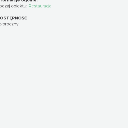
nformacje ogólne:
odzaj obiektu:
Restauracja
OSTĘPNOŚĆ
ałoroczny