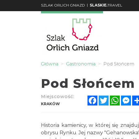
|
SZLAK ORLICH GNIAZD
SLASKIE.
TRAVEL
Główna
Gastronomia
Pod Słońcem
Pod Słońcem
Miejscowość:
Facebook
Twitter
Whats
Me
KRAKÓW
Historia kamienicy, w której się znajd
obrysu Rynku. Jej nazwy "Gehanowska"