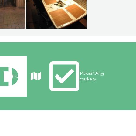
Pokaż/Ukryj
Trasy
markery