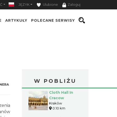
Ć
JĘZYK
Ulubione
Zaloguj
E
ARTYKUŁY
POLECANE SERWISY
W POBLIŻU
NERA
Cloth Hall In
Cracow
Kraków
zenia
0.10 km
hanów