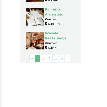
Pimiento
Argentino
Kraków
0.18 km
Wesele
Restauracja
Kraków
0.19 km
«
1
2
3
…
6
»