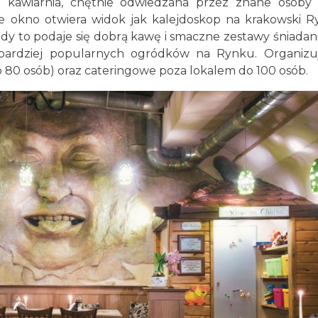
na kawiarnia, chętnie odwiedzana przez znane osoby 
ie okno otwiera widok jak kalejdoskop na krakowski R
kiedy to podaje się dobrą kawę i smaczne zestawy śniadan
bardziej popularnych ogródków na Rynku. Organiz
o 80 osób) oraz cateringowe poza lokalem do 100 osób.