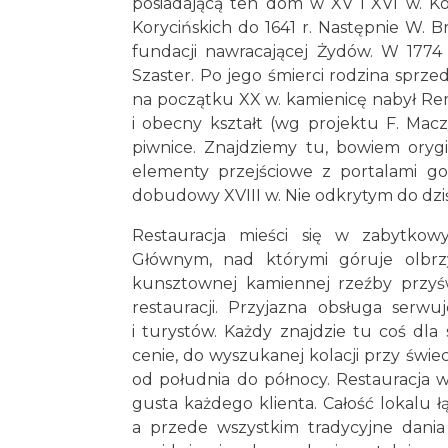
posiadającą ten dom w XV i XVI w. Kol
Korycińskich do 1641 r. Następnie W. Br
fundacji nawracającej Żydów. W 1774 
Szaster. Po jego śmierci rodzina sprz
na początku XX w. kamienicę nabył R
i obecny kształt (wg projektu F. Macz
piwnice. Znajdziemy tu, bowiem orygi
elementy przejściowe z portalami got
dobudowy XVIII w. Nie odkrytym do dzi
Restauracja mieści się w zabytkow
Głównym, nad którymi góruje olbrz
kunsztownej kamiennej rzeźby przyś
restauracji. Przyjazna obsługa serwu
i turystów. Każdy znajdzie tu coś dla
cenie, do wyszukanej kolacji przy świ
od południa do północy. Restauracja w
gusta każdego klienta. Całość lokalu ł
a przede wszystkim tradycyjne dania 