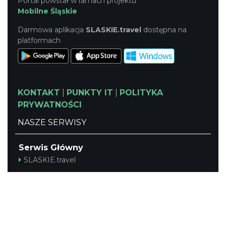
Portal powstał w ramach projektu
Mobilne Śląskie
Darmowa aplikacja
SLASKIE.travel
dostępna na
platformach
KONTAKT
|
PUNKTY IT
|
POLITYKA
PRYWATNOŚCI
NASZE SERWISY
Serwis Główny
SLASKIE.travel
Tematyczny
Szlak Kulinarny "Śląskie Smaki"
Szlak Zabytów Techniki
Industriada