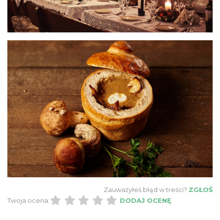
Zauważyłeś błąd w treści?
ZGŁOŚ
Twoja ocena:
DODAJ OCENĘ