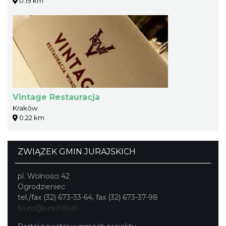
0.19 km
Vintage Restauracja
Kraków
0.22 km
ZWIĄZEK GMIN JURAJSKICH
pl. Wolności 42
Ogrodzieniec
tel./fax (32) 673-33-64, fax (32) 673-37-98
biuro@jura.info.pl