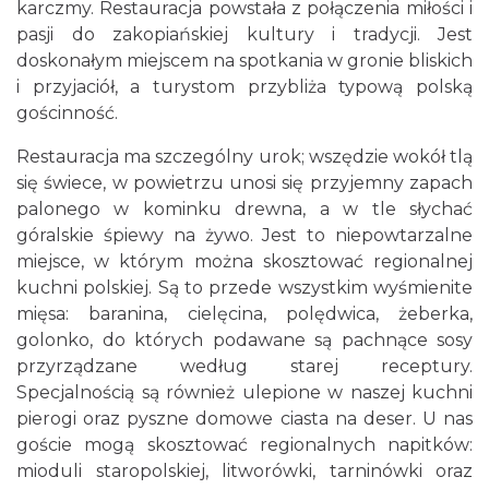
karczmy. Restauracja powstała z połączenia miłości i
pasji do zakopiańskiej kultury i tradycji. Jest
doskonałym miejscem na spotkania w gronie bliskich
i przyjaciół, a turystom przybliża typową polską
gościnność.
Restauracja ma szczególny urok; wszędzie wokół tlą
się świece, w powietrzu unosi się przyjemny zapach
palonego w kominku drewna, a w tle słychać
góralskie śpiewy na żywo. Jest to niepowtarzalne
miejsce, w którym można skosztować regionalnej
kuchni polskiej. Są to przede wszystkim wyśmienite
mięsa: baranina, cielęcina, polędwica, żeberka,
golonko, do których podawane są pachnące sosy
przyrządzane według starej receptury.
Specjalnością są również ulepione w naszej kuchni
pierogi oraz pyszne domowe ciasta na deser. U nas
goście mogą skosztować regionalnych napitków:
mioduli staropolskiej, litworówki, tarninówki oraz