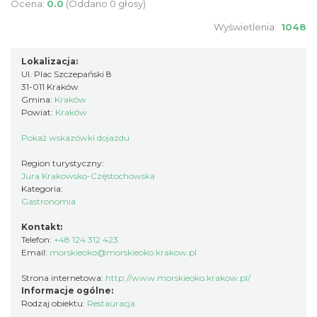
Ocena:
0.0
(Oddano 0 głosy)
Wyświetlenia:
1048
Lokalizacja:
Ul. Plac Szczepański 8
31-011 Kraków
Gmina:
Kraków
Powiat:
Kraków
Pokaż wskazówki dojazdu
Region turystyczny:
Jura Krakowsko-Częstochowska
Kategoria:
Gastronomia
Kontakt:
Telefon:
+48 124 312 423
Email:
morskieoko@morskieoko.krakow.pl
Strona internetowa:
http://www.morskieoko.krakow.pl/
Informacje ogólne:
Rodzaj obiektu:
Restauracja