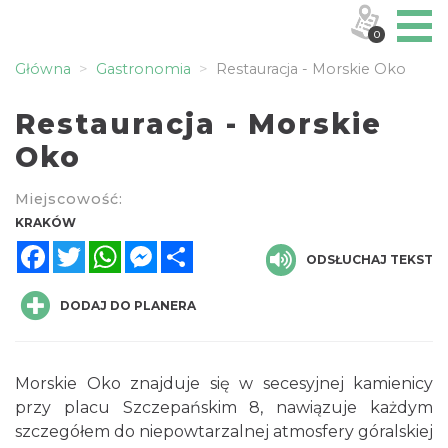
0
Główna
Gastronomia
Restauracja - Morskie Oko
Restauracja - Morskie
Oko
Miejscowość:
KRAKÓW
Facebook
Twitter
WhatsApp
Messenger
Share
ODSŁUCHAJ TEKST
DODAJ DO PLANERA
Morskie Oko znajduje się w secesyjnej kamienicy
przy placu Szczepańskim 8, nawiązuje każdym
szczegółem do niepowtarzalnej atmosfery góralskiej