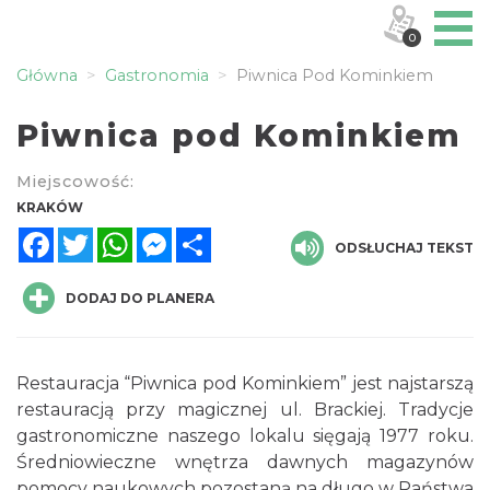
0
Główna
Gastronomia
Piwnica Pod Kominkiem
Piwnica pod Kominkiem
Miejscowość:
KRAKÓW
Facebook
Twitter
WhatsApp
Messenger
Share
ODSŁUCHAJ TEKST
DODAJ DO PLANERA
Restauracja “Piwnica pod Kominkiem” jest najstarszą
restauracją przy magicznej ul. Brackiej. Tradycje
gastronomiczne naszego lokalu sięgają 1977 roku.
Średniowieczne wnętrza dawnych magazynów
pomocy naukowych pozostaną na długo w Państwa