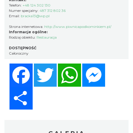
Telefon:
+48 124 302 130
Numer specjalny:
487 312 802 36
Email:
bracka13@wp.pl
Strona internetowa:
http://www.piwnicapodkominkiem.pl/
Informacje ogólne:
Rodzaj obiektu:
Restauracja
DOSTĘPNOŚĆ
Całoroczny
Facebook
Twitter
WhatsApp
Messenger
Share