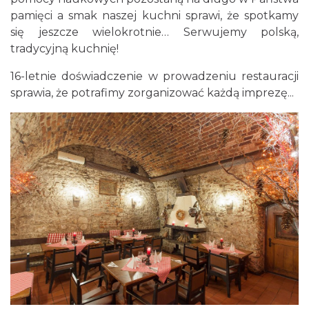
pamięci a smak naszej kuchni sprawi, że spotkamy
się jeszcze wielokrotnie… Serwujemy polską,
tradycyjną kuchnię!
16-letnie doświadczenie w prowadzeniu restauracji
sprawia, że potrafimy zorganizować każdą imprezę...