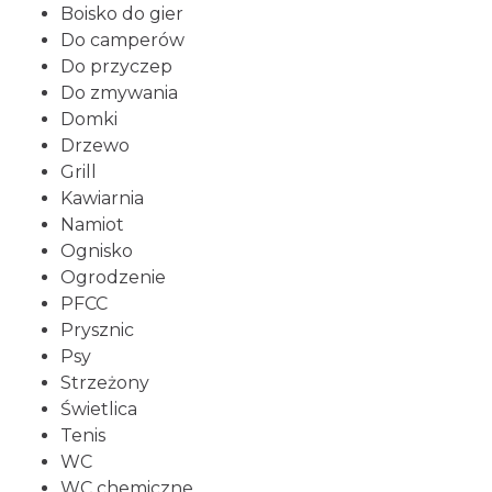
Boisko do gier
Do camperów
Do przyczep
Do zmywania
Domki
Drzewo
Grill
Kawiarnia
Namiot
Ognisko
Ogrodzenie
PFCC
Prysznic
Psy
Strzeżony
Świetlica
Tenis
WC
WC chemiczne