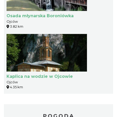
Osada młynarska Boroniówka
Ojców
3.82 km
Kaplica na wodzie w Ojcowie
Ojców
4.35 km
POGODA