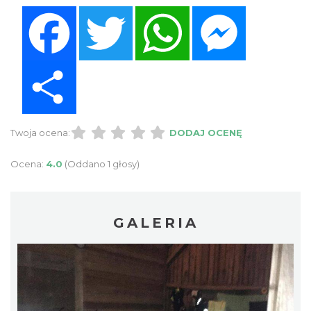
Facebook
Twitter
WhatsApp
Messenger
Share
Twoja ocena:
DODAJ OCENĘ
Ocena:
4.0
(Oddano 1 głosy)
GALERIA