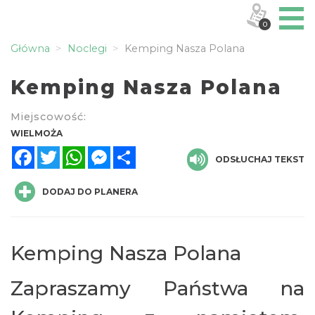
0
Główna
Noclegi
Kemping Nasza Polana
Kemping Nasza Polana
Miejscowość:
WIELMOŻA
Facebook
Twitter
WhatsApp
Messenger
Share
ODSŁUCHAJ TEKST
DODAJ DO PLANERA
Kemping Nasza Polana
Zapraszamy Państwa na