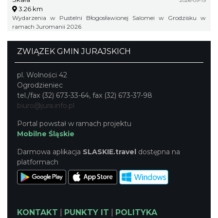
2026-09-19
3.26 km
Wydarzenia w Pustelni Błogosławionej Salomei w Grodzisku w
ramach Juromanii 2026
ZWIĄZEK GMIN JURAJSKICH
pl. Wolności 42
Ogrodzieniec
tel./fax (32) 673-33-64, fax (32) 673-37-98
biuro@jura.info.pl
Portal powstał w ramach projektu
Mobilne Śląskie
Darmowa aplikacja
SLASKIE.travel
dostępna na
platformach
KONTAKT
|
PUNKTY IT
|
POLITYKA