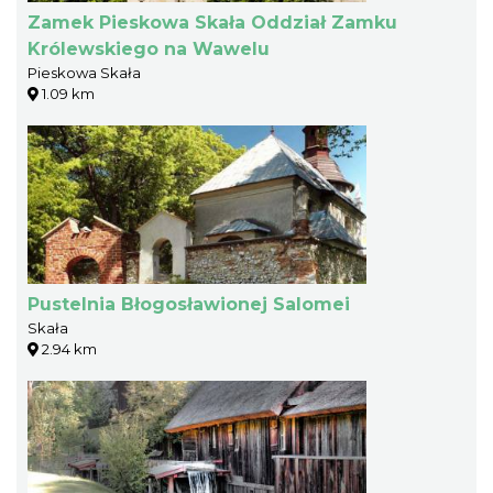
Zamek Pieskowa Skała Oddział Zamku
Królewskiego na Wawelu
Pieskowa Skała
1.09 km
Pustelnia Błogosławionej Salomei
Skała
2.94 km