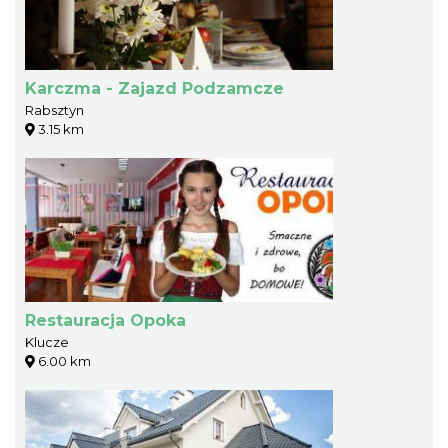
Karczma - Zajazd Podzamcze
Rabsztyn
3.15 km
Restauracja Opoka
Klucze
6.00 km