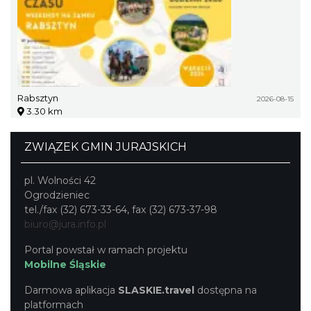
Rabsztyn
2026-08-15
3.30 km
ZWIĄZEK GMIN JURAJSKICH
pl. Wolności 42
Ogrodzieniec
tel./fax (32) 673-33-64, fax (32) 673-37-98
biuro@jura.info.pl
Portal powstał w ramach projektu
Mobilne Śląskie
Darmowa aplikacja
SLASKIE.travel
dostępna na
platformach