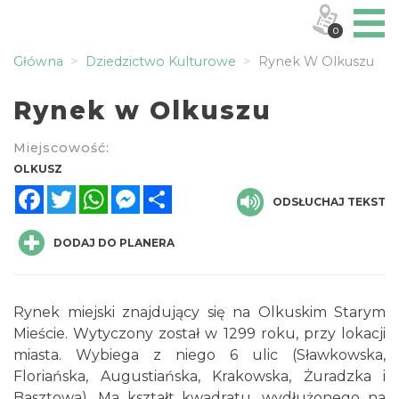
0
Główna
Dziedzictwo Kulturowe
Rynek W Olkuszu
Rynek w Olkuszu
Miejscowość:
OLKUSZ
Facebook
Twitter
WhatsApp
Messenger
Share
ODSŁUCHAJ TEKST
DODAJ DO PLANERA
R
ynek miejski
znajdujący się na Olkuskim Starym
Mieście. Wytyczony został w
1299
roku, przy lokacji
miasta. Wybiega z niego 6 ulic (Sławkowska,
Floriańska, Augustiańska, Krakowska, Żuradzka i
Basztowa). Ma kształt kwadratu, wydłużonego na