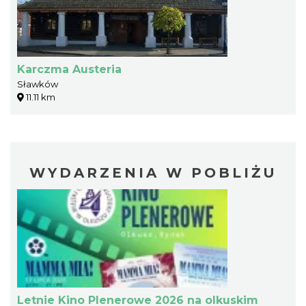
Karczma Austeria
Sławków
11.11 km
WYDARZENIA W POBLIŻU
Letnie Kino Plenerowe 2026 na olkuskim