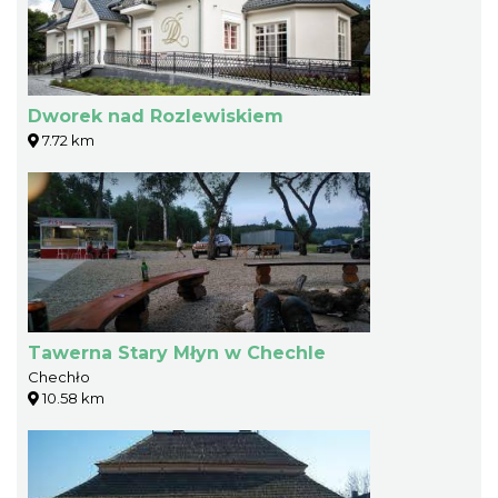
Dworek nad Rozlewiskiem
7.72 km
Tawerna Stary Młyn w Chechle
Chechło
10.58 km