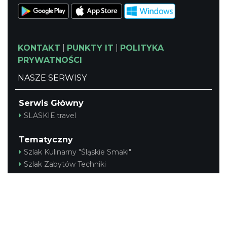
KONTAKT
|
PUNKTY IT
|
POLITYKA
PRYWATNOŚCI
NASZE SERWISY
Serwis Główny
SLASKIE.travel
Tematyczny
Szlak Kulinarny "Śląskie Smaki"
Szlak Zabytów Techniki
Industriada
Juromania
Śląskie z dzieckiem
Szlak Przyrody
Śląskie po zdrowie