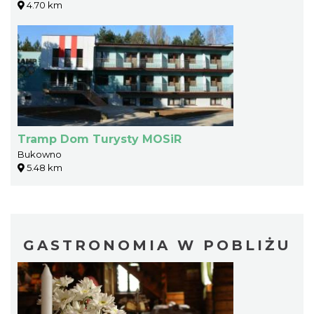
4.70 km
Tramp Dom Turysty MOSiR
Bukowno
5.48 km
GASTRONOMIA W POBLIŻU