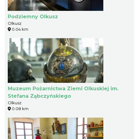
Podziemny Olkusz
Olkusz
0.04 km
Muzeum Pożarnictwa Ziemi Olkuskiej im.
Stefana Ząbczyńskiego
Olkusz
0.08 km