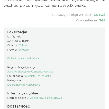
wschód po cofnięciu kamienic w
XIX wieku
.
Zauważyłeś błąd w treści?
ZGŁOŚ
Wyświetlenia:
745
Lokalizacja:
Ul. Rynek
32-300 Olkusz
Gmina:
Olkusz
Powiat:
olkuski
Pokaż wskazówki dojazdu
Region turystyczny:
Jura Krakowsko-Częstochowska
Lokalizacja:
W centrum miasta
Kategoria:
Dziedzictwo kulturowe
Informacje ogólne:
Rodzaj obiektu:
Zabytkowa zabudowa
DOSTĘPNOŚĆ