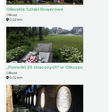
Olkuskie Szlaki Rowerowe
Olkusz
0.02 km
,,Pomniki 20 straconych" w Olkuszu
Olkusz
0.02 km