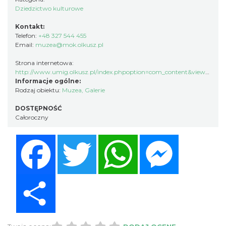
Dziedzictwo kulturowe
Kontakt:
Telefon:
+48 327 544 455
Email:
muzea@mok.olkusz.pl
Strona internetowa:
http://www.umig.olkusz.pl/index.phpoption=com_content&view=article&id=4714&Itemid=335&lang
Informacje ogólne:
Rodzaj obiektu:
Muzea
,
Galerie
DOSTĘPNOŚĆ
Całoroczny
Facebook
Twitter
WhatsApp
Messenger
Share