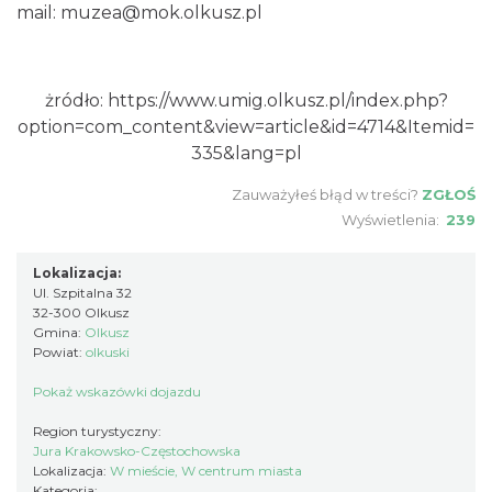
mail:
muzea@mok.olkusz.pl
żródło:
https://www.umig.olkusz.pl/index.php?
option=com_content&view=article&id=4714&Itemid=
335&lang=pl
Zauważyłeś błąd w treści?
ZGŁOŚ
Wyświetlenia:
239
Lokalizacja:
Ul. Szpitalna 32
32-300 Olkusz
Gmina:
Olkusz
Powiat:
olkuski
Pokaż wskazówki dojazdu
Region turystyczny:
Jura Krakowsko-Częstochowska
Lokalizacja:
W mieście, W centrum miasta
Kategoria: