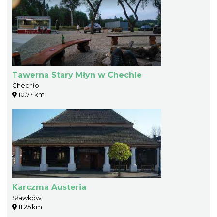
Tawerna Stary Młyn w Chechle
Chechło
10.77 km
Karczma Austeria
Sławków
11.25 km