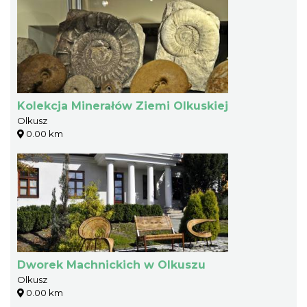
Kolekcja Minerałów Ziemi Olkuskiej
Olkusz
0.00 km
Dworek Machnickich w Olkuszu
Olkusz
0.00 km