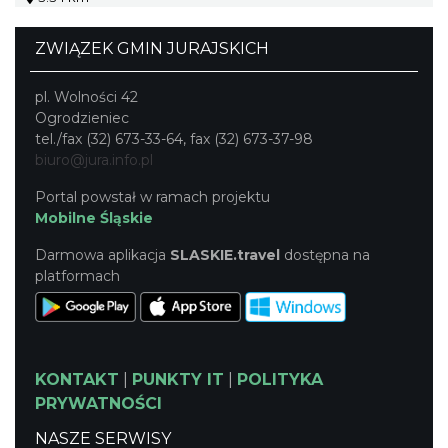
ZWIĄZEK GMIN JURAJSKICH
pl. Wolności 42
Ogrodzieniec
tel./fax (32) 673-33-64, fax (32) 673-37-98
biuro@jura.info.pl
Portal powstał w ramach projektu
Mobilne Śląskie
Darmowa aplikacja
SLASKIE.travel
dostępna na
platformach
KONTAKT
|
PUNKTY IT
|
POLITYKA
PRYWATNOŚCI
NASZE SERWISY