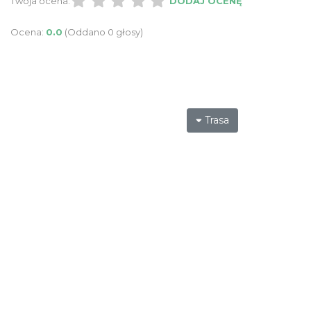
Twoja ocena:
DODAJ OCENĘ
Ocena:
0.0
(Oddano 0 głosy)
Trasa