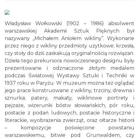
Władysław Wołkowski (1902 – 1986) absolwent
warszawskiej Akademii Sztuk Pięknych był
nazywany „Michałem Aniołem wikliny”. Wykonane
przez niego z wikliny przedmioty użytkowe; krzesła,
czy stoły do dziś zaskakują oryginalnością rozwiązań.
Dzieła tego prekursora nowoczesnego designu były
prezentowane i odznaczone złotym medalem
podczas Światowej Wystawy Sztuki i Techniki w
1937 roku w Paryżu. W muzeum można też oglądać
jego prace konstruowane z wikliny, trzciny, drewna i
sznurka; patery, makaty, wiklinowe portrety i
pejzaże, wizerunki bóstw słowiańskich, pór roku,
postacie z podań ludowych, postacie historyczne i
literackie, wyobrażenia zwierząt, oraz ołtarze historii
– kompozycje poświęcone powstaniu
warszawskiemu, bitwie pod Grunwaldem, czy