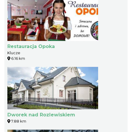
Restauracja Opoka
Klucze
6.16 km
Dworek nad Rozlewiskiem
7.88 km