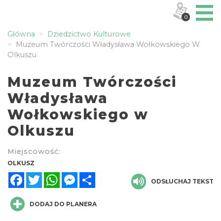
0
Główna
Dziedzictwo Kulturowe
Muzeum Twórczości Władysława Wołkowskiego W
Olkuszu
Muzeum Twórczości
Władysława
Wołkowskiego w
Olkuszu
Miejscowość:
OLKUSZ
Facebook
Twitter
WhatsApp
Messenger
Share
ODSŁUCHAJ TEKST
DODAJ DO PLANERA