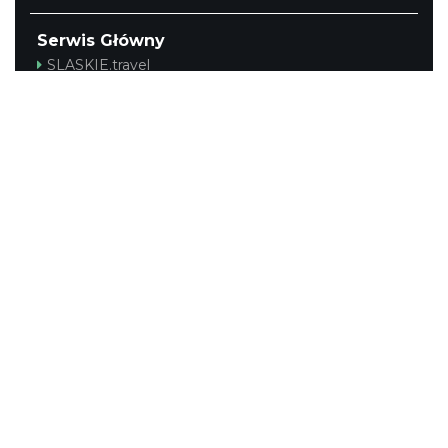
Serwis Główny
SLASKIE.travel
Tematyczny
Szlak Kulinarny "Śląskie Smaki"
Szlak Zabytów Techniki
Industriada
Juromania
Śląskie z dzieckiem
Szlak Przyrody
Śląskie po zdrowie
Narty w Śląskim
Rowerem przez Śląskie
Kajakiem przez Śląskie
Regionalny
Beskidy
Śląsk Cieszyński